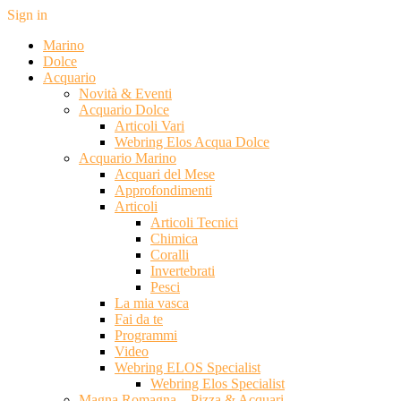
Sign in
Marino
Dolce
Acquario
Novità & Eventi
Acquario Dolce
Articoli Vari
Webring Elos Acqua Dolce
Acquario Marino
Acquari del Mese
Approfondimenti
Articoli
Articoli Tecnici
Chimica
Coralli
Invertebrati
Pesci
La mia vasca
Fai da te
Programmi
Video
Webring ELOS Specialist
Webring Elos Specialist
Magna Romagna – Pizza & Acquari