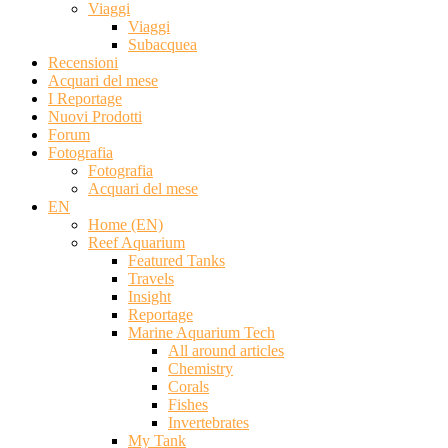
Viaggi
Viaggi
Subacquea
Recensioni
Acquari del mese
I Reportage
Nuovi Prodotti
Forum
Fotografia
Fotografia
Acquari del mese
EN
Home (EN)
Reef Aquarium
Featured Tanks
Travels
Insight
Reportage
Marine Aquarium Tech
All around articles
Chemistry
Corals
Fishes
Invertebrates
My Tank