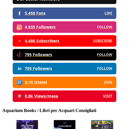
5.458 Fans
LIKE
4.935 Followers
FOLLOW
4.486 Subscribers
SUBSCRIBE
795 Followers
FOLLOW
705 Followers
FOLLOW
3,1K Utenti
JOIN
8,8k Views/mese
VISIT
Aquarium Books / Libri per Acquari Consigliati