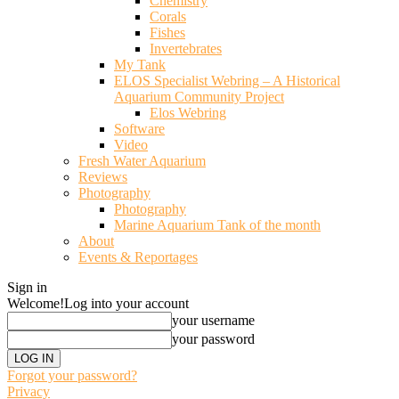
Chemistry
Corals
Fishes
Invertebrates
My Tank
ELOS Specialist Webring – A Historical
Aquarium Community Project
Elos Webring
Software
Video
Fresh Water Aquarium
Reviews
Photography
Photography
Marine Aquarium Tank of the month
About
Events & Reportages
Sign in
Welcome!
Log into your account
your username
your password
Forgot your password?
Privacy