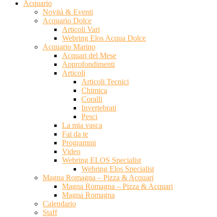
Acquario
Novità & Eventi
Acquario Dolce
Articoli Vari
Webring Elos Acqua Dolce
Acquario Marino
Acquari del Mese
Approfondimenti
Articoli
Articoli Tecnici
Chimica
Coralli
Invertebrati
Pesci
La mia vasca
Fai da te
Programmi
Video
Webring ELOS Specialist
Webring Elos Specialist
Magna Romagna – Pizza & Acquari
Magna Romagna – Pizza & Acquari
Magna Romagna
Calendario
Staff