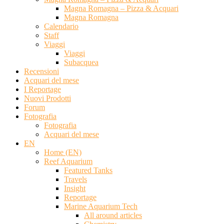
Magna Romagna – Pizza & Acquari
Magna Romagna
Calendario
Staff
Viaggi
Viaggi
Subacquea
Recensioni
Acquari del mese
I Reportage
Nuovi Prodotti
Forum
Fotografia
Fotografia
Acquari del mese
EN
Home (EN)
Reef Aquarium
Featured Tanks
Travels
Insight
Reportage
Marine Aquarium Tech
All around articles