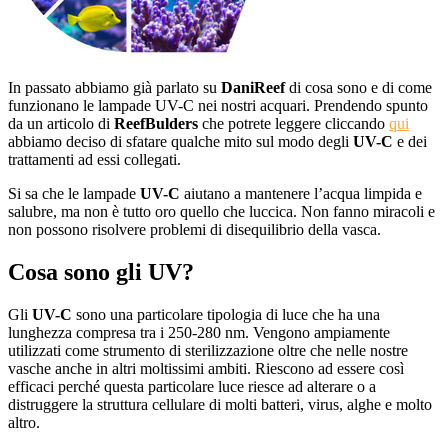
In passato abbiamo già parlato su
DaniReef
di cosa sono e di come
funzionano le lampade UV-C nei nostri acquari. Prendendo spunto
da un articolo di
ReefBulders
che potrete leggere cliccando
qui
abbiamo deciso di sfatare qualche mito sul modo degli
UV-C
e dei
trattamenti ad essi collegati.
Si sa che le lampade
UV-C
aiutano a mantenere l’acqua limpida e
salubre, ma non è tutto oro quello che luccica. Non fanno miracoli e
non possono risolvere problemi di disequilibrio della vasca.
Cosa sono gli UV?
Gli
UV-C
sono una particolare tipologia di luce che ha una
lunghezza compresa tra i 250-280 nm. Vengono ampiamente
utilizzati come strumento di sterilizzazione oltre che nelle nostre
vasche anche in altri moltissimi ambiti. Riescono ad essere così
efficaci perché questa particolare luce riesce ad alterare o a
distruggere la struttura cellulare di molti batteri, virus, alghe e molto
altro.