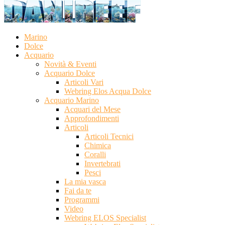
Marino
Dolce
Acquario
Novità & Eventi
Acquario Dolce
Articoli Vari
Webring Elos Acqua Dolce
Acquario Marino
Acquari del Mese
Approfondimenti
Articoli
Articoli Tecnici
Chimica
Coralli
Invertebrati
Pesci
La mia vasca
Fai da te
Programmi
Video
Webring ELOS Specialist