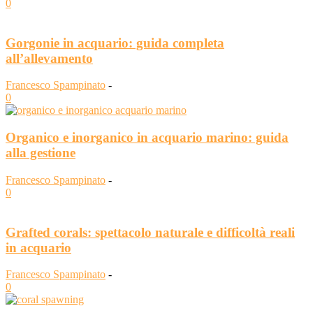
0
Gorgonie in acquario: guida completa
all’allevamento
Francesco Spampinato
-
0
Organico e inorganico in acquario marino: guida
alla gestione
Francesco Spampinato
-
0
Grafted corals: spettacolo naturale e difficoltà reali
in acquario
Francesco Spampinato
-
0