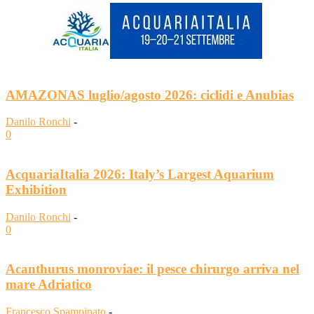
AMAZONAS luglio/agosto 2026: ciclidi e Anubias
Danilo Ronchi
-
0
AcquariaItalia 2026: Italy’s Largest Aquarium
Exhibition
Danilo Ronchi
-
0
Acanthurus monroviae: il pesce chirurgo arriva nel
mare Adriatico
Francesco Spampinato
-