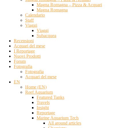
Magna Romagna – Pizza & Acquari
Magna Romagna
Calendario
Staff
Viaggi
Viaggi
Subacquea
Recensioni
Acquari del mese
I Reportage
Nuovi Prodotti
Forum
Fotografia
Fotografia
Acquari del mese
EN
Home (EN)
Reef Aquarium
Featured Tanks
Travels
Insight
Reportage
Marine Aquarium Tech
All around articles