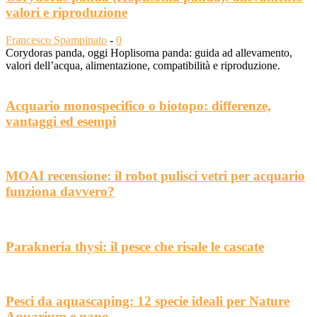
valori e riproduzione
Francesco Spampinato
-
0
Corydoras panda, oggi Hoplisoma panda: guida ad allevamento,
valori dell’acqua, alimentazione, compatibilità e riproduzione.
Acquario monospecifico o biotopo: differenze,
vantaggi ed esempi
MOAI recensione: il robot pulisci vetri per acquario
funziona davvero?
Parakneria thysi: il pesce che risale le cascate
Pesci da aquascaping: 12 specie ideali per Nature
Aquarium e nano...