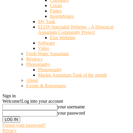
Chemistry
Corals
Fishes
Invertebrates
My Tank
ELOS Specialist Webring – A Historical
Aquarium Community Project
Elos Webring
Software
Video
Fresh Water Aquarium
Reviews
Photography
Photography
Marine Aquarium Tank of the month
About
Events & Reportages
Sign in
Welcome!
Log into your account
your username
your password
Forgot your password?
Privacy