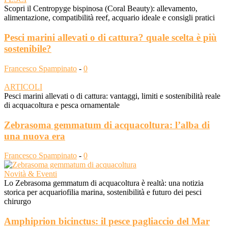
Scopri il Centropyge bispinosa (Coral Beauty): allevamento,
alimentazione, compatibilità reef, acquario ideale e consigli pratici
Pesci marini allevati o di cattura? quale scelta è più
sostenibile?
Francesco Spampinato
-
0
ARTICOLI
Pesci marini allevati o di cattura: vantaggi, limiti e sostenibilità reale
di acquacoltura e pesca ornamentale
Zebrasoma gemmatum di acquacoltura: l’alba di
una nuova era
Francesco Spampinato
-
0
Novità & Eventi
Lo Zebrasoma gemmatum di acquacoltura è realtà: una notizia
storica per acquariofilia marina, sostenibilità e futuro dei pesci
chirurgo
Amphiprion bicinctus: il pesce pagliaccio del Mar