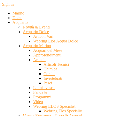
Sign in
Marino
Dolce
Acquario
Novità & Eventi
Acquario Dolce
Articoli Vari
Webring Elos Acqua Dolce
Acquario Marino
Acquari del Mese
Approfondimenti
Articoli
Articoli Tecnici
Chimica
Coralli
Invertebrati
Pesci
La mia vasca
Fai da te
Programmi
Video
Webring ELOS Specialist
Webring Elos Specialist
Magna Romagna – Pizza & Acquari