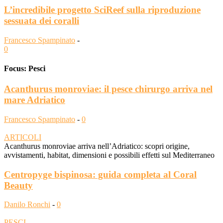
L’incredibile progetto SciReef sulla riproduzione
sessuata dei coralli
Francesco Spampinato
-
0
Focus: Pesci
Acanthurus monroviae: il pesce chirurgo arriva nel
mare Adriatico
Francesco Spampinato
-
0
ARTICOLI
Acanthurus monroviae arriva nell’Adriatico: scopri origine,
avvistamenti, habitat, dimensioni e possibili effetti sul Mediterraneo
Centropyge bispinosa: guida completa al Coral
Beauty
Danilo Ronchi
-
0
PESCI