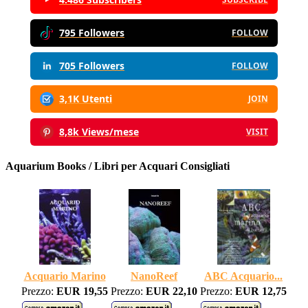
795 Followers
FOLLOW
705 Followers
FOLLOW
3,1K Utenti
JOIN
8,8k Views/mese
VISIT
Aquarium Books / Libri per Acquari Consigliati
Acquario Marino
NanoReef
ABC Acquario...
Prezzo:
EUR 19,55
Prezzo:
EUR 22,10
Prezzo:
EUR 12,75