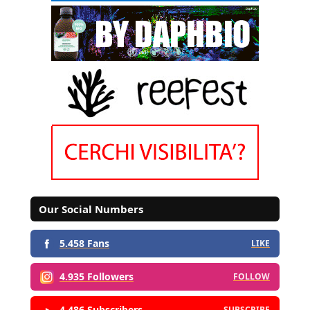
Our Social Numbers
5.458 Fans
LIKE
4.935 Followers
FOLLOW
4.486 Subscribers
SUBSCRIBE