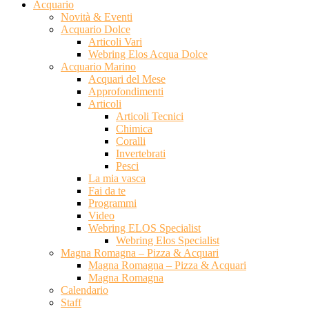
Acquario
Novità & Eventi
Acquario Dolce
Articoli Vari
Webring Elos Acqua Dolce
Acquario Marino
Acquari del Mese
Approfondimenti
Articoli
Articoli Tecnici
Chimica
Coralli
Invertebrati
Pesci
La mia vasca
Fai da te
Programmi
Video
Webring ELOS Specialist
Webring Elos Specialist
Magna Romagna – Pizza & Acquari
Magna Romagna – Pizza & Acquari
Magna Romagna
Calendario
Staff