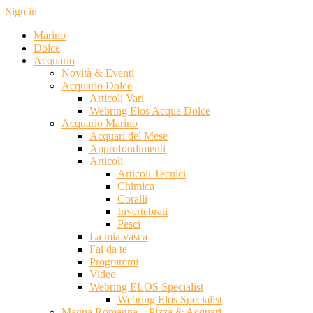
Sign in
Marino
Dolce
Acquario
Novità & Eventi
Acquario Dolce
Articoli Vari
Webring Elos Acqua Dolce
Acquario Marino
Acquari del Mese
Approfondimenti
Articoli
Articoli Tecnici
Chimica
Coralli
Invertebrati
Pesci
La mia vasca
Fai da te
Programmi
Video
Webring ELOS Specialist
Webring Elos Specialist
Magna Romagna – Pizza & Acquari