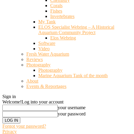
Chemistry
Corals
Fishes
Invertebrates
My Tank
ELOS Specialist Webring – A Historical
Aquarium Community Project
Elos Webring
Software
Video
Fresh Water Aquarium
Reviews
Photography
Photography
Marine Aquarium Tank of the month
About
Events & Reportages
Sign in
Welcome!
Log into your account
your username
your password
Forgot your password?
Privacy