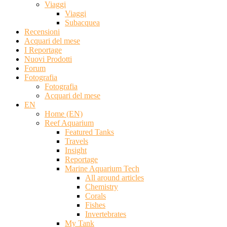
Viaggi
Viaggi
Subacquea
Recensioni
Acquari del mese
I Reportage
Nuovi Prodotti
Forum
Fotografia
Fotografia
Acquari del mese
EN
Home (EN)
Reef Aquarium
Featured Tanks
Travels
Insight
Reportage
Marine Aquarium Tech
All around articles
Chemistry
Corals
Fishes
Invertebrates
My Tank