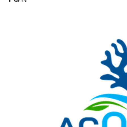
Sab
19