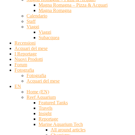
Magna Romagna – Pizza & Acquari
Magna Romagna
Calendario
Staff
Viaggi
Viaggi
Subacquea
Recensioni
Acquari del mese
I Reportage
Nuovi Prodotti
Forum
Fotografia
Fotografia
Acquari del mese
EN
Home (EN)
Reef Aquarium
Featured Tanks
Travels
Insight
Reportage
Marine Aquarium Tech
All around articles