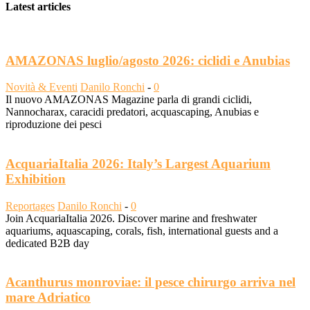
Latest articles
AMAZONAS luglio/agosto 2026: ciclidi e Anubias
Novità & Eventi
Danilo Ronchi
-
0
Il nuovo AMAZONAS Magazine parla di grandi ciclidi,
Nannocharax, caracidi predatori, acquascaping, Anubias e
riproduzione dei pesci
AcquariaItalia 2026: Italy’s Largest Aquarium
Exhibition
Reportages
Danilo Ronchi
-
0
Join AcquariaItalia 2026. Discover marine and freshwater
aquariums, aquascaping, corals, fish, international guests and a
dedicated B2B day
Acanthurus monroviae: il pesce chirurgo arriva nel
mare Adriatico