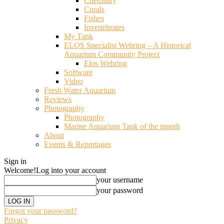
Chemistry
Corals
Fishes
Invertebrates
My Tank
ELOS Specialist Webring – A Historical
Aquarium Community Project
Elos Webring
Software
Video
Fresh Water Aquarium
Reviews
Photography
Photography
Marine Aquarium Tank of the month
About
Events & Reportages
Sign in
Welcome!
Log into your account
your username
your password
Forgot your password?
Privacy