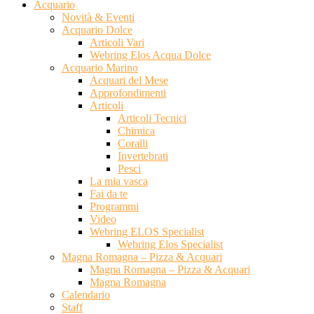
Acquario
Novità & Eventi
Acquario Dolce
Articoli Vari
Webring Elos Acqua Dolce
Acquario Marino
Acquari del Mese
Approfondimenti
Articoli
Articoli Tecnici
Chimica
Coralli
Invertebrati
Pesci
La mia vasca
Fai da te
Programmi
Video
Webring ELOS Specialist
Webring Elos Specialist
Magna Romagna – Pizza & Acquari
Magna Romagna – Pizza & Acquari
Magna Romagna
Calendario
Staff