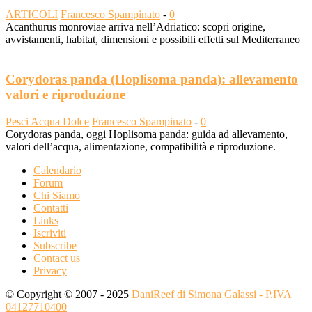
ARTICOLI
Francesco Spampinato
-
0
Acanthurus monroviae arriva nell’Adriatico: scopri origine,
avvistamenti, habitat, dimensioni e possibili effetti sul Mediterraneo
Corydoras panda (Hoplisoma panda): allevamento
valori e riproduzione
Pesci Acqua Dolce
Francesco Spampinato
-
0
Corydoras panda, oggi Hoplisoma panda: guida ad allevamento,
valori dell’acqua, alimentazione, compatibilità e riproduzione.
Calendario
Forum
Chi Siamo
Contatti
Links
Iscriviti
Subscribe
Contact us
Privacy
© Copyright © 2007 - 2025
DaniReef di Simona Galassi - P.IVA
04127710400