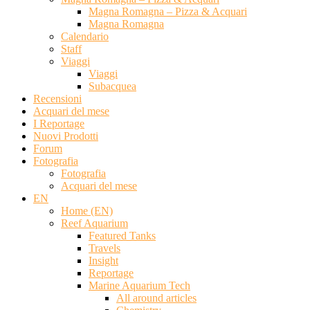
Magna Romagna – Pizza & Acquari
Magna Romagna
Calendario
Staff
Viaggi
Viaggi
Subacquea
Recensioni
Acquari del mese
I Reportage
Nuovi Prodotti
Forum
Fotografia
Fotografia
Acquari del mese
EN
Home (EN)
Reef Aquarium
Featured Tanks
Travels
Insight
Reportage
Marine Aquarium Tech
All around articles