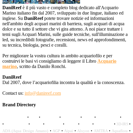
DaniReef
è il più vasto e completo blog dedicato all'Acquario
Marino italiano fin dal 2007, sviluppato in due lingue, italiano ed
inglese. Su
DaniReef
potete trovare notizie ed informazioni
nell'ambito degli acquari marini di barriera, sugli acquari di acqua
dolce e su tutto il settore che vi gira attorno. A noi piace trattare i
temi sugli Acquari Marini, sulle guide tecniche, sull'illuminazione a
led, su incredibili fotografie, recensioni, news ed approfondimenti,
su tecnica, biologia, pesci e coralli.
Per migliorare la vostra cultura in ambito acquariofilo e per
costruirvi le basi vi consigliamo di leggere il Libro
Acquario
marino
, scritto da Danilo Ronchi.
DaniReef
Dal 2007, dove l’acquariofilia incontra la qualità e la conoscenza.
Contact us:
info@danireef.com
Brand Directory
AQUADISTRI
•
BEA
•
CARMAR
•
DAPHBIO
•
ELOS
•
FORWATER
•
GNC
•
OCEANLIFE
•
OCTO
•
ORPHEK
•
SICCE
•
TECO
•
VCORALS
•
3D-IRS
•
ADA (Aqua Design Amano)
•
AGP
•
Aipai
•
Alxyon
•
AMTRA
•
Aquaflora
•