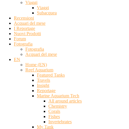
Viaggi
Viaggi
Subacquea
Recensioni
Acquari del mese
I Reportage
Nuovi Prodotti
Forum
Fotografia
Fotografia
Acquari del mese
EN
Home (EN)
Reef Aquarium
Featured Tanks
Travels
Insight
Reportage
Marine Aquarium Tech
All around articles
Chemistry
Corals
Fishes
Invertebrates
My Tank