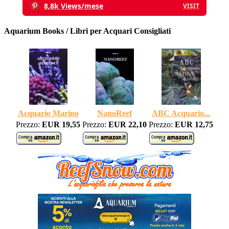
8,8k Views/mese
VISIT
Aquarium Books / Libri per Acquari Consigliati
Acquario Marino
NanoReef
ABC Acquario...
Prezzo:
EUR 19,55
Prezzo:
EUR 22,10
Prezzo:
EUR 12,75