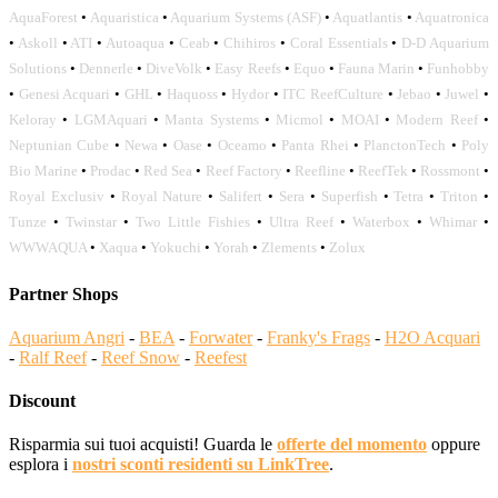
AquaForest
•
Aquaristica
•
Aquarium Systems (ASF)
•
Aquatlantis
•
Aquatronica
•
Askoll
•
ATI
•
Autoaqua
•
Ceab
•
Chihiros
•
Coral Essentials
•
D-D Aquarium
Solutions
•
Dennerle
•
DiveVolk
•
Easy Reefs
•
Equo
•
Fauna Marin
•
Funhobby
•
Genesi Acquari
•
GHL
•
Haquoss
•
Hydor
•
ITC ReefCulture
•
Jebao
•
Juwel
•
Keloray
•
LGMAquari
•
Manta Systems
•
Micmol
•
MOAI
•
Modern Reef
•
Neptunian Cube
•
Newa
•
Oase
•
Oceamo
•
Panta Rhei
•
PlanctonTech
•
Poly
Bio Marine
•
Prodac
•
Red Sea
•
Reef Factory
•
Reefline
•
ReefTek
•
Rossmont
•
Royal Exclusiv
•
Royal Nature
•
Salifert
•
Sera
•
Superfish
•
Tetra
•
Triton
•
Tunze
•
Twinstar
•
Two Little Fishies
•
Ultra Reef
•
Waterbox
•
Whimar
•
WWWAQUA
•
Xaqua
•
Yokuchi
•
Yorah
•
Zlements
•
Zolux
Partner Shops
Aquarium Angri
-
BEA
-
Forwater
-
Franky's Frags
-
H2O Acquari
-
Ralf Reef
-
Reef Snow
-
Reefest
Discount
Risparmia sui tuoi acquisti! Guarda le
offerte del momento
oppure
esplora i
nostri sconti residenti su LinkTree
.