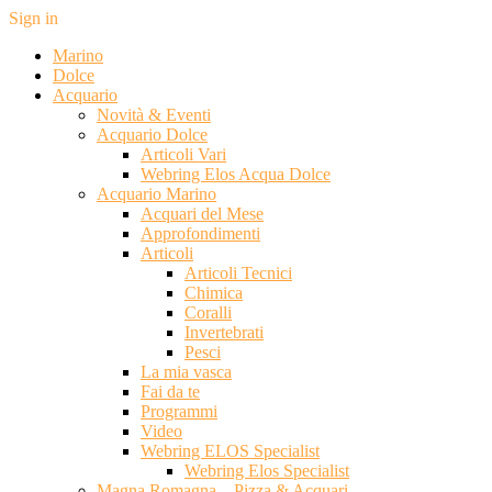
Sign in
Marino
Dolce
Acquario
Novità & Eventi
Acquario Dolce
Articoli Vari
Webring Elos Acqua Dolce
Acquario Marino
Acquari del Mese
Approfondimenti
Articoli
Articoli Tecnici
Chimica
Coralli
Invertebrati
Pesci
La mia vasca
Fai da te
Programmi
Video
Webring ELOS Specialist
Webring Elos Specialist
Magna Romagna – Pizza & Acquari