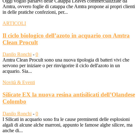
Oggi voglio parlarvi delle Catappa Leaves commercializzate da
Amtra, ovvero foglie di catappa che Amtra propone ai propri clienti
in delle pratiche confezioni, per...
ARTICOLI
Il ciclo biologico dell’azoto in acquario con Amtra
Clean Procult
Danilo Ronchi
-
0
Amtra Clean Procult sono una nuova tipologia di batteri vivi che
servono per iniziare o per rinvigorire il ciclo dell'azoto in un
acquario. Sia...
Novità & Eventi
Silicate EX la nuova resina antisilicati dell’Olandese
Colombo
Danilo Ronchi
-
0
I Silicati in acquario sono fra le cause preminenti delle esplosioni
algali di alcune alche marroni, appunto le famose alghe silicee, ma
anche di...