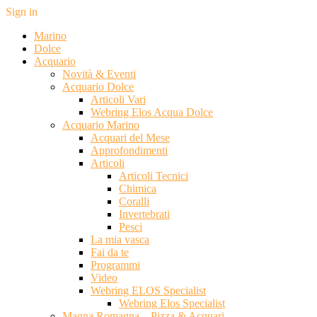
Sign in
Marino
Dolce
Acquario
Novità & Eventi
Acquario Dolce
Articoli Vari
Webring Elos Acqua Dolce
Acquario Marino
Acquari del Mese
Approfondimenti
Articoli
Articoli Tecnici
Chimica
Coralli
Invertebrati
Pesci
La mia vasca
Fai da te
Programmi
Video
Webring ELOS Specialist
Webring Elos Specialist
Magna Romagna – Pizza & Acquari