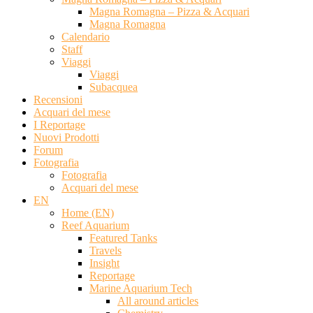
Magna Romagna – Pizza & Acquari
Magna Romagna
Calendario
Staff
Viaggi
Viaggi
Subacquea
Recensioni
Acquari del mese
I Reportage
Nuovi Prodotti
Forum
Fotografia
Fotografia
Acquari del mese
EN
Home (EN)
Reef Aquarium
Featured Tanks
Travels
Insight
Reportage
Marine Aquarium Tech
All around articles