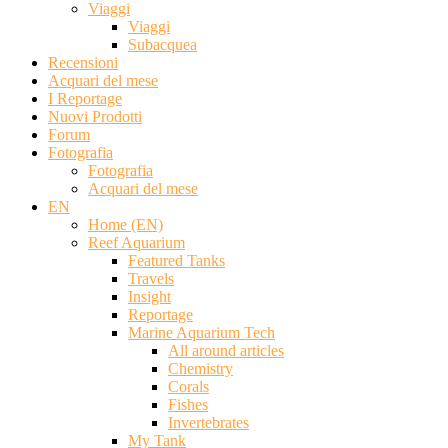
Viaggi
Viaggi
Subacquea
Recensioni
Acquari del mese
I Reportage
Nuovi Prodotti
Forum
Fotografia
Fotografia
Acquari del mese
EN
Home (EN)
Reef Aquarium
Featured Tanks
Travels
Insight
Reportage
Marine Aquarium Tech
All around articles
Chemistry
Corals
Fishes
Invertebrates
My Tank