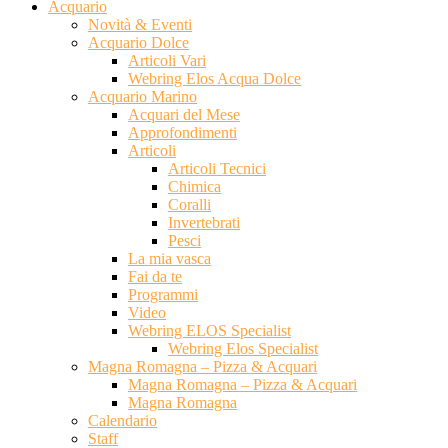
Acquario
Novità & Eventi
Acquario Dolce
Articoli Vari
Webring Elos Acqua Dolce
Acquario Marino
Acquari del Mese
Approfondimenti
Articoli
Articoli Tecnici
Chimica
Coralli
Invertebrati
Pesci
La mia vasca
Fai da te
Programmi
Video
Webring ELOS Specialist
Webring Elos Specialist
Magna Romagna – Pizza & Acquari
Magna Romagna – Pizza & Acquari
Magna Romagna
Calendario
Staff