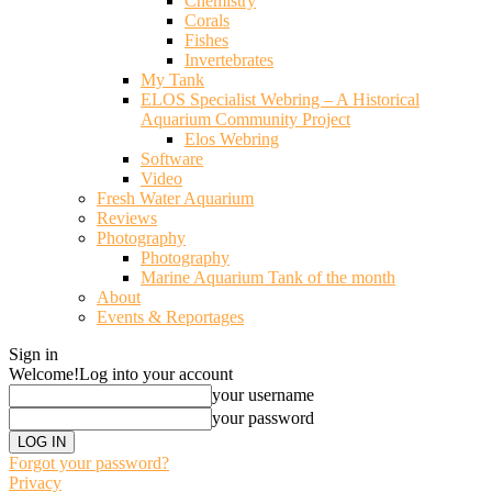
Chemistry
Corals
Fishes
Invertebrates
My Tank
ELOS Specialist Webring – A Historical
Aquarium Community Project
Elos Webring
Software
Video
Fresh Water Aquarium
Reviews
Photography
Photography
Marine Aquarium Tank of the month
About
Events & Reportages
Sign in
Welcome!
Log into your account
your username
your password
Forgot your password?
Privacy