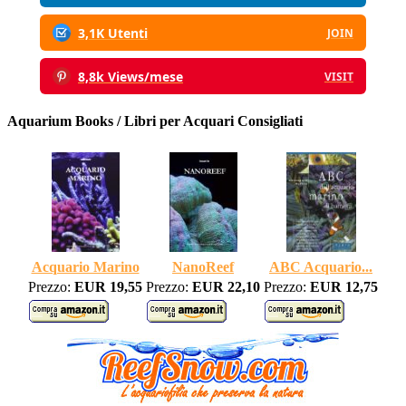
3,1K Utenti
JOIN
8,8k Views/mese
VISIT
Aquarium Books / Libri per Acquari Consigliati
Acquario Marino
NanoReef
ABC Acquario...
Prezzo:
EUR 19,55
Prezzo:
EUR 22,10
Prezzo:
EUR 12,75