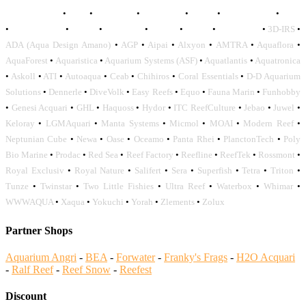
AQUADISTRI
•
BEA
•
CARMAR
•
DAPHBIO
•
ELOS
•
FORWATER
•
GNC
•
OCEANLIFE
•
OCTO
•
ORPHEK
•
SICCE
•
TECO
•
VCORALS
•
3D-IRS
•
ADA (Aqua Design Amano)
•
AGP
•
Aipai
•
Alxyon
•
AMTRA
•
Aquaflora
•
AquaForest
•
Aquaristica
•
Aquarium Systems (ASF)
•
Aquatlantis
•
Aquatronica
•
Askoll
•
ATI
•
Autoaqua
•
Ceab
•
Chihiros
•
Coral Essentials
•
D-D Aquarium
Solutions
•
Dennerle
•
DiveVolk
•
Easy Reefs
•
Equo
•
Fauna Marin
•
Funhobby
•
Genesi Acquari
•
GHL
•
Haquoss
•
Hydor
•
ITC ReefCulture
•
Jebao
•
Juwel
•
Keloray
•
LGMAquari
•
Manta Systems
•
Micmol
•
MOAI
•
Modern Reef
•
Neptunian Cube
•
Newa
•
Oase
•
Oceamo
•
Panta Rhei
•
PlanctonTech
•
Poly
Bio Marine
•
Prodac
•
Red Sea
•
Reef Factory
•
Reefline
•
ReefTek
•
Rossmont
•
Royal Exclusiv
•
Royal Nature
•
Salifert
•
Sera
•
Superfish
•
Tetra
•
Triton
•
Tunze
•
Twinstar
•
Two Little Fishies
•
Ultra Reef
•
Waterbox
•
Whimar
•
WWWAQUA
•
Xaqua
•
Yokuchi
•
Yorah
•
Zlements
•
Zolux
Partner Shops
Aquarium Angri
-
BEA
-
Forwater
-
Franky's Frags
-
H2O Acquari
-
Ralf Reef
-
Reef Snow
-
Reefest
Discount