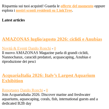
Risparmia sui tuoi acquisti! Guarda le
offerte del momento
oppure
esplora i
nostri sconti residenti su LinkTree
.
Latest articles
AMAZONAS luglio/agosto 2026: ciclidi e Anubias
Novità & Eventi
Danilo Ronchi
-
0
Il nuovo AMAZONAS Magazine parla di grandi ciclidi,
Nannocharax, caracidi predatori, acquascaping, Anubias e
riproduzione dei pesci
AcquariaItalia 2026: Italy’s Largest Aquarium
Exhibition
Reportages
Danilo Ronchi
-
0
Join AcquariaItalia 2026. Discover marine and freshwater
aquariums, aquascaping, corals, fish, international guests and a
dedicated B2B day