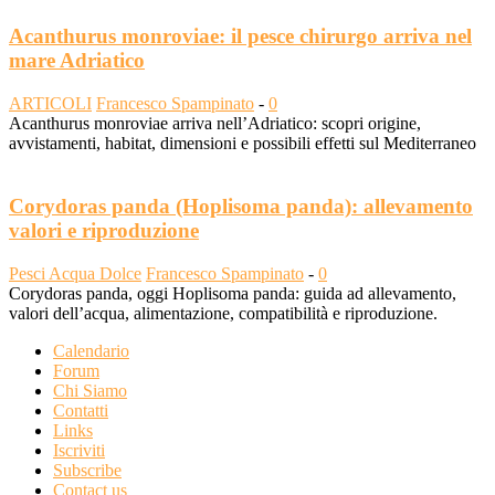
Acanthurus monroviae: il pesce chirurgo arriva nel
mare Adriatico
ARTICOLI
Francesco Spampinato
-
0
Acanthurus monroviae arriva nell’Adriatico: scopri origine,
avvistamenti, habitat, dimensioni e possibili effetti sul Mediterraneo
Corydoras panda (Hoplisoma panda): allevamento
valori e riproduzione
Pesci Acqua Dolce
Francesco Spampinato
-
0
Corydoras panda, oggi Hoplisoma panda: guida ad allevamento,
valori dell’acqua, alimentazione, compatibilità e riproduzione.
Calendario
Forum
Chi Siamo
Contatti
Links
Iscriviti
Subscribe
Contact us