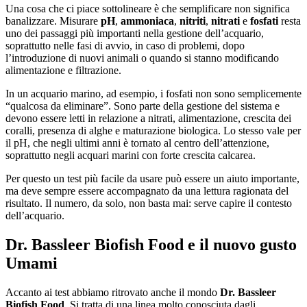
Una cosa che ci piace sottolineare è che semplificare non significa
banalizzare. Misurare
pH
,
ammoniaca
,
nitriti
,
nitrati
e
fosfati
resta
uno dei passaggi più importanti nella gestione dell’acquario,
soprattutto nelle fasi di avvio, in caso di problemi, dopo
l’introduzione di nuovi animali o quando si stanno modificando
alimentazione e filtrazione.
In un acquario marino, ad esempio, i fosfati non sono semplicemente
“qualcosa da eliminare”. Sono parte della gestione del sistema e
devono essere letti in relazione a nitrati, alimentazione, crescita dei
coralli, presenza di alghe e maturazione biologica. Lo stesso vale per
il pH, che negli ultimi anni è tornato al centro dell’attenzione,
soprattutto negli acquari marini con forte crescita calcarea.
Per questo un test più facile da usare può essere un aiuto importante,
ma deve sempre essere accompagnato da una lettura ragionata del
risultato. Il numero, da solo, non basta mai: serve capire il contesto
dell’acquario.
Dr. Bassleer Biofish Food e il nuovo gusto
Umami
Accanto ai test abbiamo ritrovato anche il mondo
Dr. Bassleer
Biofish Food
. Si tratta di una linea molto conosciuta dagli