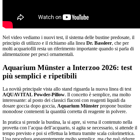
Nel video vediamo i nuovi test, il sistema delle bustine predosate, il
principio di utilizzo e il richiamo alla linea
Dr. Bassleer
, che per
molti acquariofili resta un riferimento importante quando si parla di
alimentazione per pesci ornamentali.
Aquarium Münster a Interzoo 2026: test
più semplici e ripetibili
La novità principale vista allo stand riguarda la nuova linea di test
AQUAVITAL Powder-Pillow
. Il concetto è semplice, ma molto
interessante: al posto dei classici flaconi con reagenti liquidi da
dosare goccia dopo goccia,
Aquarium Münster
propone bustine
monodose contenenti la quantità corretta di reagente in polvere.
In pratica si prende la bustina, la si apre, si versa il contenuto nella
provetta con l’acqua dell’acquario, si agita se necessario, si attende il
tempo previsto e poi si effettua la lettura tramite scala colorimetrica.
Una procedura apparentemente molto semplice, ma che può ridurre