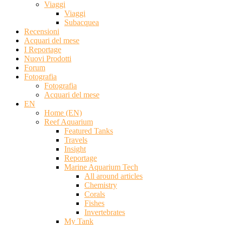
Viaggi
Viaggi
Subacquea
Recensioni
Acquari del mese
I Reportage
Nuovi Prodotti
Forum
Fotografia
Fotografia
Acquari del mese
EN
Home (EN)
Reef Aquarium
Featured Tanks
Travels
Insight
Reportage
Marine Aquarium Tech
All around articles
Chemistry
Corals
Fishes
Invertebrates
My Tank