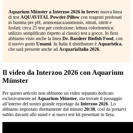
Aquarium Münster a Interzoo 2026 in breve:
nuova linea
di test
AQUAVITAL Powder-Pillow
con reagenti predosati
in bustina per pH, ammoniaca/ammonio, nitrati, nitriti e
fosfati; circa 25 test per confezione; lettura colorimetrica;
utilizzo semplificato rispetto ai classici test a gocce. In fiera
abbiamo visto anche la linea
Dr. Bassleer Biofish Food
, con
il nuovo gusto
Umami
. In Italia il distributore è
Aquaristica
,
che sarà presente anche ad
AcquariaItalia 2026
.
Il video da Interzoo 2026 con Aquarium
Münster
Per questo articolo non abbiamo un video separato dedicato
esclusivamente ad
Aquarium Münster
, ma trovate il passaggio
all’interno del nostro grande reportage da
Interzoo 2026
. Lo
abbiamo impostato direttamente dal minuto
20:38
, così da portarvi
subito davanti allo stand e ai nuovi test kit presentati in fiera.