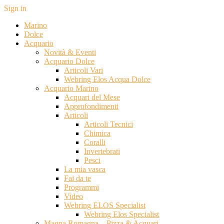
Sign in
Marino
Dolce
Acquario
Novità & Eventi
Acquario Dolce
Articoli Vari
Webring Elos Acqua Dolce
Acquario Marino
Acquari del Mese
Approfondimenti
Articoli
Articoli Tecnici
Chimica
Coralli
Invertebrati
Pesci
La mia vasca
Fai da te
Programmi
Video
Webring ELOS Specialist
Webring Elos Specialist
Magna Romagna – Pizza & Acquari