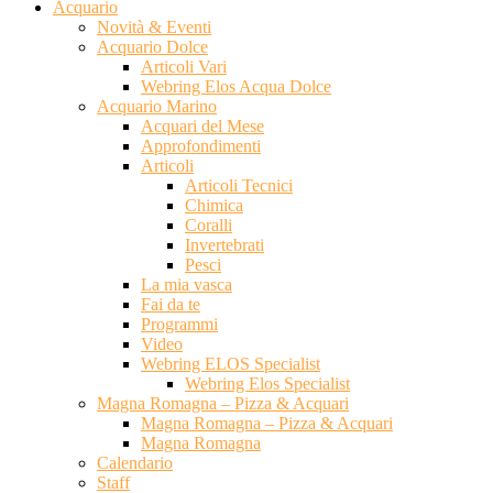
Acquario
Novità & Eventi
Acquario Dolce
Articoli Vari
Webring Elos Acqua Dolce
Acquario Marino
Acquari del Mese
Approfondimenti
Articoli
Articoli Tecnici
Chimica
Coralli
Invertebrati
Pesci
La mia vasca
Fai da te
Programmi
Video
Webring ELOS Specialist
Webring Elos Specialist
Magna Romagna – Pizza & Acquari
Magna Romagna – Pizza & Acquari
Magna Romagna
Calendario
Staff