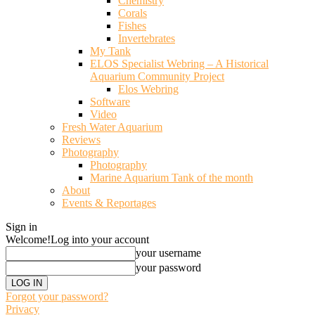
Chemistry
Corals
Fishes
Invertebrates
My Tank
ELOS Specialist Webring – A Historical
Aquarium Community Project
Elos Webring
Software
Video
Fresh Water Aquarium
Reviews
Photography
Photography
Marine Aquarium Tank of the month
About
Events & Reportages
Sign in
Welcome!
Log into your account
your username
your password
Forgot your password?
Privacy