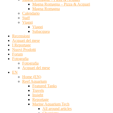
Magna Romagna – Pizza & Acquari
Magna Romagna
Calendario
Staff
Viaggi
Viaggi
Subacquea
Recensioni
Acquari del mese
I Reportage
Nuovi Prodotti
Forum
Fotografia
Fotografia
Acquari del mese
EN
Home (EN)
Reef Aquarium
Featured Tanks
Travels
Insight
Reportage
Marine Aquarium Tech
All around articles