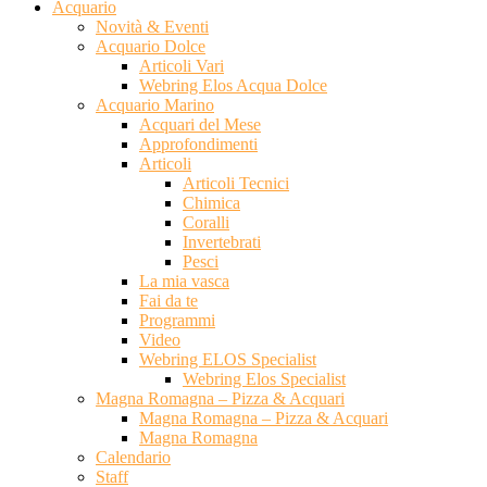
Acquario
Novità & Eventi
Acquario Dolce
Articoli Vari
Webring Elos Acqua Dolce
Acquario Marino
Acquari del Mese
Approfondimenti
Articoli
Articoli Tecnici
Chimica
Coralli
Invertebrati
Pesci
La mia vasca
Fai da te
Programmi
Video
Webring ELOS Specialist
Webring Elos Specialist
Magna Romagna – Pizza & Acquari
Magna Romagna – Pizza & Acquari
Magna Romagna
Calendario
Staff