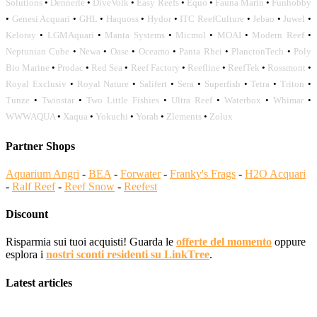
Solutions
•
Dennerle
•
DiveVolk
•
Easy Reefs
•
Equo
•
Fauna Marin
•
Funhobby
•
Genesi Acquari
•
GHL
•
Haquoss
•
Hydor
•
ITC ReefCulture
•
Jebao
•
Juwel
•
Keloray
•
LGMAquari
•
Manta Systems
•
Micmol
•
MOAI
•
Modern Reef
•
Neptunian Cube
•
Newa
•
Oase
•
Oceamo
•
Panta Rhei
•
PlanctonTech
•
Poly
Bio Marine
•
Prodac
•
Red Sea
•
Reef Factory
•
Reefline
•
ReefTek
•
Rossmont
•
Royal Exclusiv
•
Royal Nature
•
Salifert
•
Sera
•
Superfish
•
Tetra
•
Triton
•
Tunze
•
Twinstar
•
Two Little Fishies
•
Ultra Reef
•
Waterbox
•
Whimar
•
WWWAQUA
•
Xaqua
•
Yokuchi
•
Yorah
•
Zlements
•
Zolux
Partner Shops
Aquarium Angri
-
BEA
-
Forwater
-
Franky's Frags
-
H2O Acquari
-
Ralf Reef
-
Reef Snow
-
Reefest
Discount
Risparmia sui tuoi acquisti! Guarda le
offerte del momento
oppure
esplora i
nostri sconti residenti su LinkTree
.
Latest articles