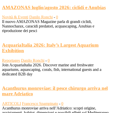
AMAZONAS luglio/agosto 2026: ciclidi e Anubias
Novità & Eventi
Danilo Ronchi
-
0
Il nuovo AMAZONAS Magazine parla di grandi ciclidi,
Nannocharax, caracidi predatori, acquascaping, Anubias e
riproduzione dei pesci
AcquariaItalia 2026: Italy’s Largest Aquarium
Exhibition
Reportages
Danilo Ronchi
-
0
Join AcquariaItalia 2026. Discover marine and freshwater
aquariums, aquascaping, corals, fish, international guests and a
dedicated B2B day
Acanthurus monroviae: il pesce chirurgo arriva nel
mare Adriatico
ARTICOLI
Francesco Spampinato
-
0
Acanthurus monroviae arriva nell’Adriatico: scopri origine,
avvistamenti, habitat, dimensioni e possibili effetti sul Mediterraneo