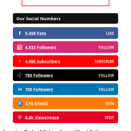
Our Social Numbers
5.458 Fans
LIKE
4.935 Followers
FOLLOW
4.486 Subscribers
SUBSCRIBE
795 Followers
FOLLOW
705 Followers
FOLLOW
3,1K Utenti
JOIN
8,8k Views/mese
VISIT