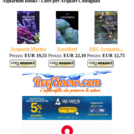
Aquarium Books / Libri per Acquari Consigliati
Acquario Marino
NanoReef
ABC Acquario...
Prezzo:
EUR 19,55
Prezzo:
EUR 22,10
Prezzo:
EUR 12,75