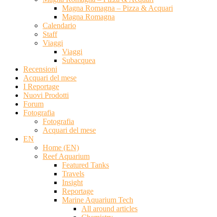
Magna Romagna – Pizza & Acquari
Magna Romagna
Calendario
Staff
Viaggi
Viaggi
Subacquea
Recensioni
Acquari del mese
I Reportage
Nuovi Prodotti
Forum
Fotografia
Fotografia
Acquari del mese
EN
Home (EN)
Reef Aquarium
Featured Tanks
Travels
Insight
Reportage
Marine Aquarium Tech
All around articles