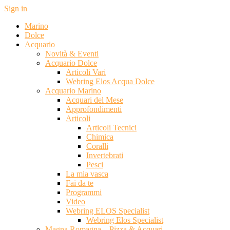
Sign in
Marino
Dolce
Acquario
Novità & Eventi
Acquario Dolce
Articoli Vari
Webring Elos Acqua Dolce
Acquario Marino
Acquari del Mese
Approfondimenti
Articoli
Articoli Tecnici
Chimica
Coralli
Invertebrati
Pesci
La mia vasca
Fai da te
Programmi
Video
Webring ELOS Specialist
Webring Elos Specialist
Magna Romagna – Pizza & Acquari