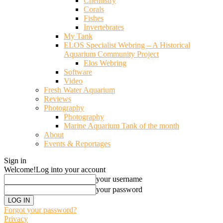
Chemistry
Corals
Fishes
Invertebrates
My Tank
ELOS Specialist Webring – A Historical
Aquarium Community Project
Elos Webring
Software
Video
Fresh Water Aquarium
Reviews
Photography
Photography
Marine Aquarium Tank of the month
About
Events & Reportages
Sign in
Welcome!
Log into your account
your username
your password
Forgot your password?
Privacy