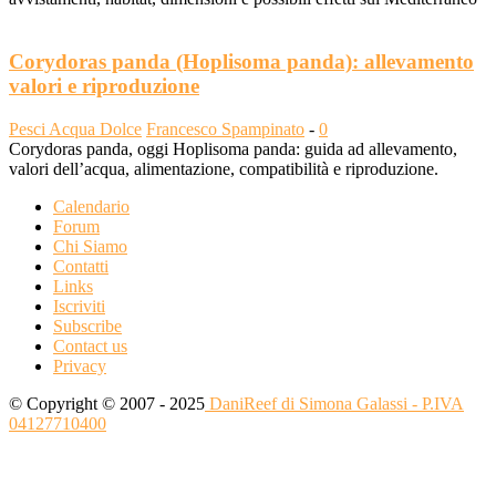
Corydoras panda (Hoplisoma panda): allevamento
valori e riproduzione
Pesci Acqua Dolce
Francesco Spampinato
-
0
Corydoras panda, oggi Hoplisoma panda: guida ad allevamento,
valori dell’acqua, alimentazione, compatibilità e riproduzione.
Calendario
Forum
Chi Siamo
Contatti
Links
Iscriviti
Subscribe
Contact us
Privacy
© Copyright © 2007 - 2025
DaniReef di Simona Galassi - P.IVA
04127710400