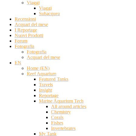
Viaggi
Viaggi
Subacquea
Recensioni
Acquari del mese
I Reportage
Nuovi Prodotti
Forum
Fotografia
Fotografia
Acquari del mese
EN
Home (EN)
Reef Aquarium
Featured Tanks
Travels
Insight
Reportage
Marine Aquarium Tech
All around articles
Chemistry
Corals
Fishes
Invertebrates
My Tank