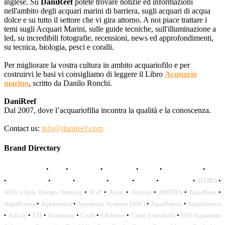
inglese. Su
DaniReef
potete trovare notizie ed informazioni
nell'ambito degli acquari marini di barriera, sugli acquari di acqua
dolce e su tutto il settore che vi gira attorno. A noi piace trattare i
temi sugli Acquari Marini, sulle guide tecniche, sull'illuminazione a
led, su incredibili fotografie, recensioni, news ed approfondimenti,
su tecnica, biologia, pesci e coralli.
Per migliorare la vostra cultura in ambito acquariofilo e per
costruirvi le basi vi consigliamo di leggere il Libro
Acquario
marino
, scritto da Danilo Ronchi.
DaniReef
Dal 2007, dove l’acquariofilia incontra la qualità e la conoscenza.
Contact us:
info@danireef.com
Brand Directory
AQUADISTRI
•
BEA
•
CARMAR
•
DAPHBIO
•
ELOS
•
FORWATER
•
GNC
•
OCEANLIFE
•
OCTO
•
ORPHEK
•
SICCE
•
TECO
•
VCORALS
•
3D-IRS
•
ADA (Aqua Design Amano)
•
AGP
•
Aipai
•
Alxyon
•
AMTRA
•
Aquaflora
•
AquaForest
•
Aquaristica
•
Aquarium Systems (ASF)
•
Aquatlantis
•
Aquatronica
•
Askoll
•
ATI
•
Autoaqua
•
Ceab
•
Chihiros
•
Coral Essentials
•
D-D Aquarium