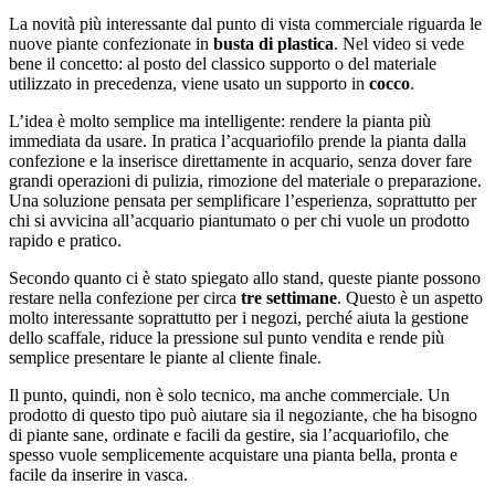
La novità più interessante dal punto di vista commerciale riguarda le
nuove piante confezionate in
busta di plastica
. Nel video si vede
bene il concetto: al posto del classico supporto o del materiale
utilizzato in precedenza, viene usato un supporto in
cocco
.
L’idea è molto semplice ma intelligente: rendere la pianta più
immediata da usare. In pratica l’acquariofilo prende la pianta dalla
confezione e la inserisce direttamente in acquario, senza dover fare
grandi operazioni di pulizia, rimozione del materiale o preparazione.
Una soluzione pensata per semplificare l’esperienza, soprattutto per
chi si avvicina all’acquario piantumato o per chi vuole un prodotto
rapido e pratico.
Secondo quanto ci è stato spiegato allo stand, queste piante possono
restare nella confezione per circa
tre settimane
. Questo è un aspetto
molto interessante soprattutto per i negozi, perché aiuta la gestione
dello scaffale, riduce la pressione sul punto vendita e rende più
semplice presentare le piante al cliente finale.
Il punto, quindi, non è solo tecnico, ma anche commerciale. Un
prodotto di questo tipo può aiutare sia il negoziante, che ha bisogno
di piante sane, ordinate e facili da gestire, sia l’acquariofilo, che
spesso vuole semplicemente acquistare una pianta bella, pronta e
facile da inserire in vasca.