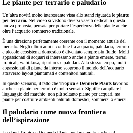
Le piante per terrario e paludario
Un’altra novità molto interessante vista allo stand riguarda le
piante
per terrario
. Nel video si vedono diversi vasetti dedicati a questa
nuova proposta, pensata per portare l’esperienza delle piante anche
oltre l’acquario sommerso tradizionale.
È una direzione perfettamente coerente con il momento attuale del
mercato. Negli ultimi anni il confine fra acquario, paludario, terrario
e piccolo ecosistema domestico è diventato sempre più fluido. Molti
appassionati di acquari si interessano anche a piante emerse, terrari
tropicali, wabi-kusa, ripariums e paludari. Allo stesso tempo, molti
appassionati di piante da interno scoprono il mondo dell’acquario
attraverso layout piantumati e contenitori naturali.
In questo scenario, il fatto che
Tropica
e
Dennerle Plants
lavorino
anche su piante per terrario è molto sensato. Significa ampliare il
linguaggio del marchio: non più soltanto piante per acquari, ma
piante per costruire ambienti naturali domestici, sommersi o emersi.
Il paludario come nuova frontiera
dell’ispirazione
Lo stand Tropica e Dennerle Plants puntava molto anche sul