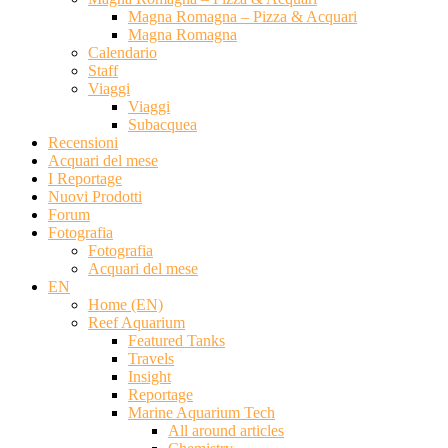
Magna Romagna – Pizza & Acquari
Magna Romagna
Calendario
Staff
Viaggi
Viaggi
Subacquea
Recensioni
Acquari del mese
I Reportage
Nuovi Prodotti
Forum
Fotografia
Fotografia
Acquari del mese
EN
Home (EN)
Reef Aquarium
Featured Tanks
Travels
Insight
Reportage
Marine Aquarium Tech
All around articles