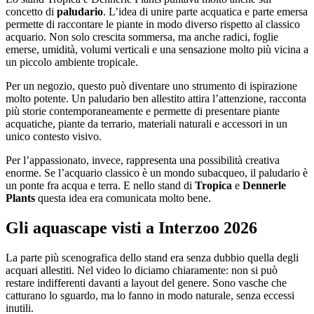
concetto di
paludario
. L’idea di unire parte acquatica e parte emersa
permette di raccontare le piante in modo diverso rispetto al classico
acquario. Non solo crescita sommersa, ma anche radici, foglie
emerse, umidità, volumi verticali e una sensazione molto più vicina a
un piccolo ambiente tropicale.
Per un negozio, questo può diventare uno strumento di ispirazione
molto potente. Un paludario ben allestito attira l’attenzione, racconta
più storie contemporaneamente e permette di presentare piante
acquatiche, piante da terrario, materiali naturali e accessori in un
unico contesto visivo.
Per l’appassionato, invece, rappresenta una possibilità creativa
enorme. Se l’acquario classico è un mondo subacqueo, il paludario è
un ponte fra acqua e terra. E nello stand di
Tropica
e
Dennerle
Plants
questa idea era comunicata molto bene.
Gli aquascape visti a Interzoo 2026
La parte più scenografica dello stand era senza dubbio quella degli
acquari allestiti. Nel video lo diciamo chiaramente: non si può
restare indifferenti davanti a layout del genere. Sono vasche che
catturano lo sguardo, ma lo fanno in modo naturale, senza eccessi
inutili.