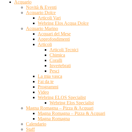
Acquario
Novità & Eventi
Acquario Dolce
Articoli Vari
Webring Elos Acqua Dolce
Acquario Marino
Acquari del Mese
Approfondimenti
Articoli
Articoli Tecnici
Chimica
Coralli
Invertebrati
Pesci
La mia vasca
Fai da te
Programmi
Video
Webring ELOS Specialist
Webring Elos Specialist
Magna Romagna – Pizza & Acquari
Magna Romagna – Pizza & Acquari
Magna Romagna
Calendario
Staff