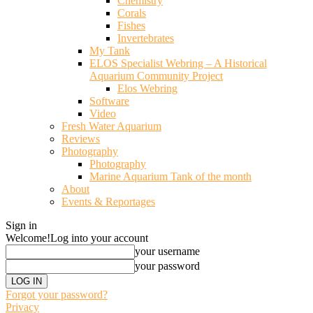
Chemistry
Corals
Fishes
Invertebrates
My Tank
ELOS Specialist Webring – A Historical
Aquarium Community Project
Elos Webring
Software
Video
Fresh Water Aquarium
Reviews
Photography
Photography
Marine Aquarium Tank of the month
About
Events & Reportages
Sign in
Welcome!
Log into your account
your username
your password
Forgot your password?
Privacy