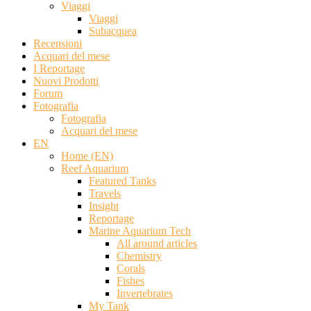
Viaggi
Viaggi
Subacquea
Recensioni
Acquari del mese
I Reportage
Nuovi Prodotti
Forum
Fotografia
Fotografia
Acquari del mese
EN
Home (EN)
Reef Aquarium
Featured Tanks
Travels
Insight
Reportage
Marine Aquarium Tech
All around articles
Chemistry
Corals
Fishes
Invertebrates
My Tank