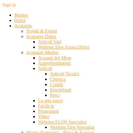
Sign in
Marino
Dolce
Acquario
Novità & Eventi
Acquario Dolce
Articoli Vari
Webring Elos Acqua Dolce
Acquario Marino
Acquari del Mese
Approfondimenti
Articoli
Articoli Tecnici
Chimica
Coralli
Invertebrati
Pesci
La mia vasca
Fai da te
Programmi
Video
Webring ELOS Specialist
Webring Elos Specialist
Magna Romagna – Pizza & Acquari