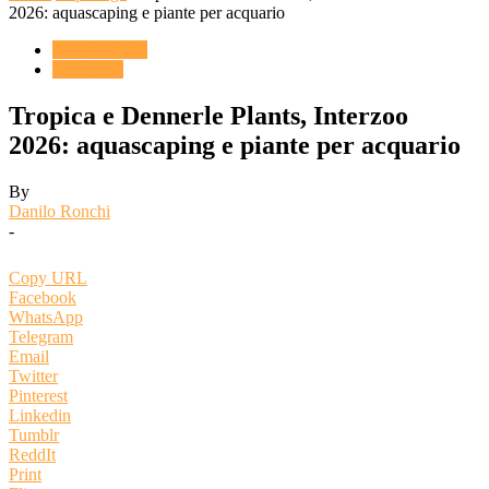
2026: aquascaping e piante per acquario
ACQUARIO
Reportage
Tropica e Dennerle Plants, Interzoo
2026: aquascaping e piante per acquario
By
Danilo Ronchi
-
Copy URL
Facebook
WhatsApp
Telegram
Email
Twitter
Pinterest
Linkedin
Tumblr
ReddIt
Print