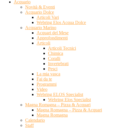
Acquario
Novità & Eventi
Acquario Dolce
Articoli Vari
Webring Elos Acqua Dolce
Acquario Marino
Acquari del Mese
Approfondimenti
Articoli
Articoli Tecnici
Chimica
Coralli
Invertebrati
Pesci
La mia vasca
Fai da te
Programmi
Video
Webring ELOS Specialist
Webring Elos Specialist
Magna Romagna – Pizza & Acquari
Magna Romagna – Pizza & Acquari
Magna Romagna
Calendario
Staff