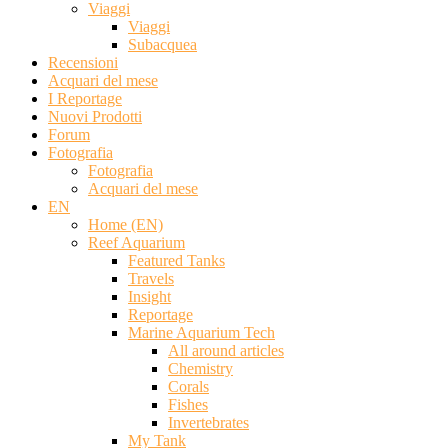
Viaggi
Viaggi
Subacquea
Recensioni
Acquari del mese
I Reportage
Nuovi Prodotti
Forum
Fotografia
Fotografia
Acquari del mese
EN
Home (EN)
Reef Aquarium
Featured Tanks
Travels
Insight
Reportage
Marine Aquarium Tech
All around articles
Chemistry
Corals
Fishes
Invertebrates
My Tank