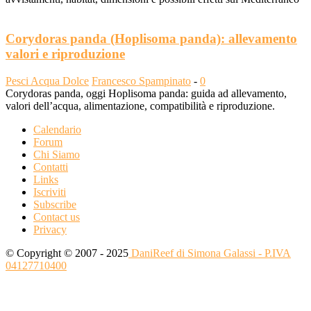
Corydoras panda (Hoplisoma panda): allevamento
valori e riproduzione
Pesci Acqua Dolce
Francesco Spampinato
-
0
Corydoras panda, oggi Hoplisoma panda: guida ad allevamento,
valori dell’acqua, alimentazione, compatibilità e riproduzione.
Calendario
Forum
Chi Siamo
Contatti
Links
Iscriviti
Subscribe
Contact us
Privacy
© Copyright © 2007 - 2025
DaniReef di Simona Galassi - P.IVA
04127710400