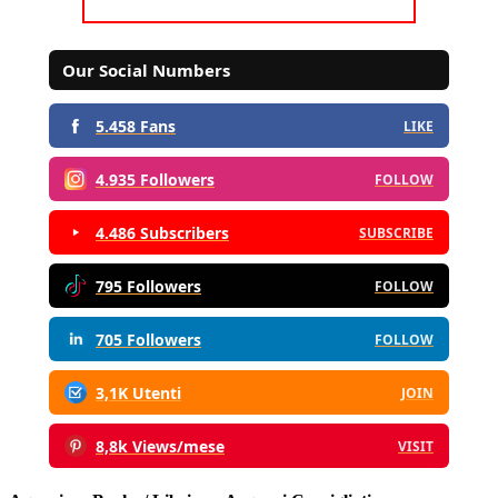
Our Social Numbers
5.458 Fans
LIKE
4.935 Followers
FOLLOW
4.486 Subscribers
SUBSCRIBE
795 Followers
FOLLOW
705 Followers
FOLLOW
3,1K Utenti
JOIN
8,8k Views/mese
VISIT