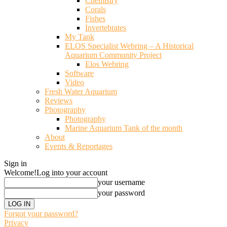
Chemistry
Corals
Fishes
Invertebrates
My Tank
ELOS Specialist Webring – A Historical
Aquarium Community Project
Elos Webring
Software
Video
Fresh Water Aquarium
Reviews
Photography
Photography
Marine Aquarium Tank of the month
About
Events & Reportages
Sign in
Welcome!
Log into your account
your username
your password
Forgot your password?
Privacy