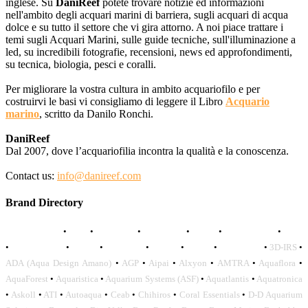
inglese. Su
DaniReef
potete trovare notizie ed informazioni
nell'ambito degli acquari marini di barriera, sugli acquari di acqua
dolce e su tutto il settore che vi gira attorno. A noi piace trattare i
temi sugli Acquari Marini, sulle guide tecniche, sull'illuminazione a
led, su incredibili fotografie, recensioni, news ed approfondimenti,
su tecnica, biologia, pesci e coralli.
Per migliorare la vostra cultura in ambito acquariofilo e per
costruirvi le basi vi consigliamo di leggere il Libro
Acquario
marino
, scritto da Danilo Ronchi.
DaniReef
Dal 2007, dove l’acquariofilia incontra la qualità e la conoscenza.
Contact us:
info@danireef.com
Brand Directory
AQUADISTRI
•
BEA
•
CARMAR
•
DAPHBIO
•
ELOS
•
FORWATER
•
GNC
•
OCEANLIFE
•
OCTO
•
ORPHEK
•
SICCE
•
TECO
•
VCORALS
•
3D-IRS
•
ADA (Aqua Design Amano)
•
AGP
•
Aipai
•
Alxyon
•
AMTRA
•
Aquaflora
•
AquaForest
•
Aquaristica
•
Aquarium Systems (ASF)
•
Aquatlantis
•
Aquatronica
•
Askoll
•
ATI
•
Autoaqua
•
Ceab
•
Chihiros
•
Coral Essentials
•
D-D Aquarium