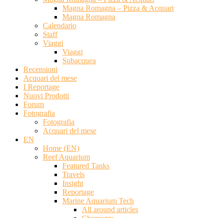
Magna Romagna – Pizza & Acquari
Magna Romagna
Calendario
Staff
Viaggi
Viaggi
Subacquea
Recensioni
Acquari del mese
I Reportage
Nuovi Prodotti
Forum
Fotografia
Fotografia
Acquari del mese
EN
Home (EN)
Reef Aquarium
Featured Tanks
Travels
Insight
Reportage
Marine Aquarium Tech
All around articles