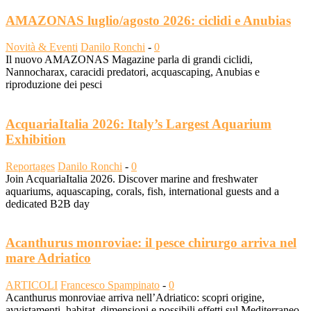
AMAZONAS luglio/agosto 2026: ciclidi e Anubias
Novità & Eventi
Danilo Ronchi
-
0
Il nuovo AMAZONAS Magazine parla di grandi ciclidi,
Nannocharax, caracidi predatori, acquascaping, Anubias e
riproduzione dei pesci
AcquariaItalia 2026: Italy’s Largest Aquarium
Exhibition
Reportages
Danilo Ronchi
-
0
Join AcquariaItalia 2026. Discover marine and freshwater
aquariums, aquascaping, corals, fish, international guests and a
dedicated B2B day
Acanthurus monroviae: il pesce chirurgo arriva nel
mare Adriatico
ARTICOLI
Francesco Spampinato
-
0
Acanthurus monroviae arriva nell’Adriatico: scopri origine,
avvistamenti, habitat, dimensioni e possibili effetti sul Mediterraneo