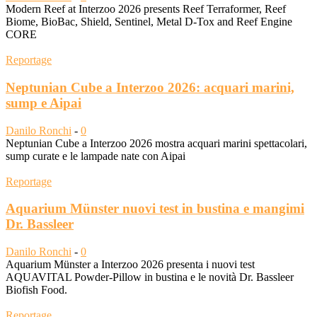
Modern Reef at Interzoo 2026 presents Reef Terraformer, Reef
Biome, BioBac, Shield, Sentinel, Metal D-Tox and Reef Engine
CORE
Reportage
Neptunian Cube a Interzoo 2026: acquari marini,
sump e Aipai
Danilo Ronchi
-
0
Neptunian Cube a Interzoo 2026 mostra acquari marini spettacolari,
sump curate e le lampade nate con Aipai
Reportage
Aquarium Münster nuovi test in bustina e mangimi
Dr. Bassleer
Danilo Ronchi
-
0
Aquarium Münster a Interzoo 2026 presenta i nuovi test
AQUAVITAL Powder-Pillow in bustina e le novità Dr. Bassleer
Biofish Food.
Reportage