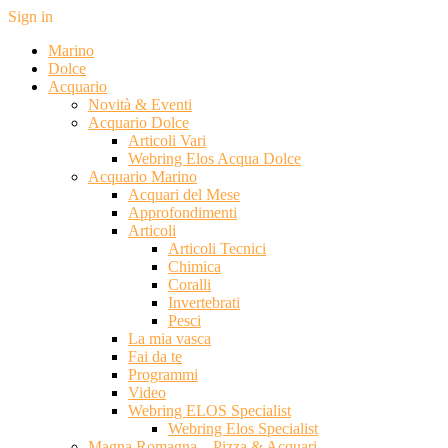
Sign in
Marino
Dolce
Acquario
Novità & Eventi
Acquario Dolce
Articoli Vari
Webring Elos Acqua Dolce
Acquario Marino
Acquari del Mese
Approfondimenti
Articoli
Articoli Tecnici
Chimica
Coralli
Invertebrati
Pesci
La mia vasca
Fai da te
Programmi
Video
Webring ELOS Specialist
Webring Elos Specialist
Magna Romagna – Pizza & Acquari