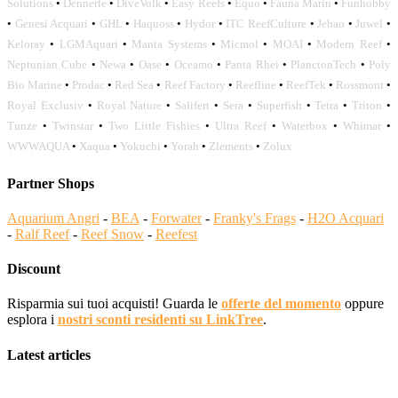
Solutions
•
Dennerle
•
DiveVolk
•
Easy Reefs
•
Equo
•
Fauna Marin
•
Funhobby
•
Genesi Acquari
•
GHL
•
Haquoss
•
Hydor
•
ITC ReefCulture
•
Jebao
•
Juwel
•
Keloray
•
LGMAquari
•
Manta Systems
•
Micmol
•
MOAI
•
Modern Reef
•
Neptunian Cube
•
Newa
•
Oase
•
Oceamo
•
Panta Rhei
•
PlanctonTech
•
Poly
Bio Marine
•
Prodac
•
Red Sea
•
Reef Factory
•
Reefline
•
ReefTek
•
Rossmont
•
Royal Exclusiv
•
Royal Nature
•
Salifert
•
Sera
•
Superfish
•
Tetra
•
Triton
•
Tunze
•
Twinstar
•
Two Little Fishies
•
Ultra Reef
•
Waterbox
•
Whimar
•
WWWAQUA
•
Xaqua
•
Yokuchi
•
Yorah
•
Zlements
•
Zolux
Partner Shops
Aquarium Angri
-
BEA
-
Forwater
-
Franky's Frags
-
H2O Acquari
-
Ralf Reef
-
Reef Snow
-
Reefest
Discount
Risparmia sui tuoi acquisti! Guarda le
offerte del momento
oppure
esplora i
nostri sconti residenti su LinkTree
.
Latest articles