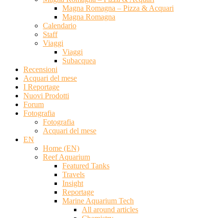
Magna Romagna – Pizza & Acquari
Magna Romagna
Calendario
Staff
Viaggi
Viaggi
Subacquea
Recensioni
Acquari del mese
I Reportage
Nuovi Prodotti
Forum
Fotografia
Fotografia
Acquari del mese
EN
Home (EN)
Reef Aquarium
Featured Tanks
Travels
Insight
Reportage
Marine Aquarium Tech
All around articles