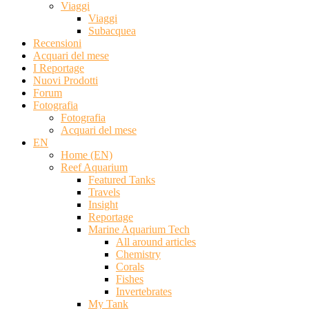
Viaggi
Viaggi
Subacquea
Recensioni
Acquari del mese
I Reportage
Nuovi Prodotti
Forum
Fotografia
Fotografia
Acquari del mese
EN
Home (EN)
Reef Aquarium
Featured Tanks
Travels
Insight
Reportage
Marine Aquarium Tech
All around articles
Chemistry
Corals
Fishes
Invertebrates
My Tank