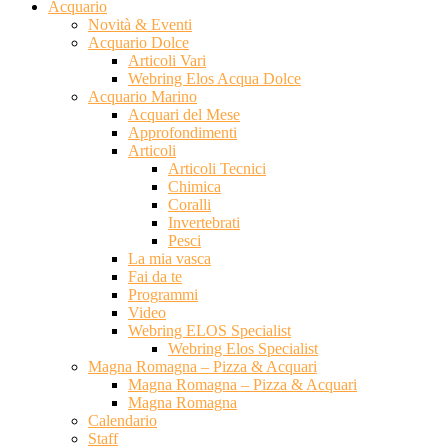
Acquario
Novità & Eventi
Acquario Dolce
Articoli Vari
Webring Elos Acqua Dolce
Acquario Marino
Acquari del Mese
Approfondimenti
Articoli
Articoli Tecnici
Chimica
Coralli
Invertebrati
Pesci
La mia vasca
Fai da te
Programmi
Video
Webring ELOS Specialist
Webring Elos Specialist
Magna Romagna – Pizza & Acquari
Magna Romagna – Pizza & Acquari
Magna Romagna
Calendario
Staff