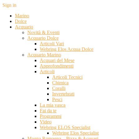
Sign in
Marino
Dolce
Acquario
Novità & Eventi
Acquario Dolce
Articoli Vari
Webring Elos Acqua Dolce
Acquario Marino
Acquari del Mese
Approfondimenti
Articoli
Articoli Tecnici
Chimica
Coralli
Invertebrati
Pesci
La mia vasca
Fai da te
Programmi
Video
Webring ELOS Specialist
Webring Elos Specialist
Magna Romagna – Pizza & Acquari