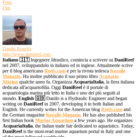
Print
Flip
Danilo Ronchi
http://www.danireef.com
Italiano 🇮🇹
Ingegnere Idraulico, comincia a scrivere su
DaniReef
nel 2007, sviluppandolo in italiano ed in inglese. Attualmente scrive
per il blog americano
Reefs.com
e per la rivista tedesca
Koralle
Magazin
. Ha inoltre pubblicato il suo primo libro
Acquario
Marino
qualche anno fa. Organizza
AcquariaItalia
, la fiera italiana
dedicata all'acquariofilia. Oggi
DaniReef
è il portale di
acquariologia marina più letto in Italia e uno dei più seguiti al
mondo.
English 🇬🇧
Danilo is a Hydraulic Engineer and began
writing on
DaniReef
in 2007, developing it in both Italian and
English. He currently writes for the American blog
Reefs.com
and
the German magazine
Koralle Magazin
. He has also published his
first Italian book
Marine Aquarium
a few years ago. He organizes
AcquariaItalia
, the Italian trade fair dedicated to aquaristics. Today,
DaniReef
is the most-read marine aquarium portal in Italy and one
of the most followed worldwide.