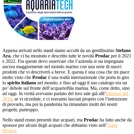
Appena arrivati nello stand siamo accolti da un gentilissimo
Stefano
Ara
, che ci ha mostrato e descritto tutte le novità
Prodac
per il 2021
e 2022. Fra queste devo osservare che l’azienda si sia impegnata
ancora maggiormente nel mondo marino con una serie di nuovi
prodotti che vi descriverò a breve. E questa è una cosa che mi piace
molto visto che
Prodac
è una realtà internazionale che porta in giro
lo
spirito italiano
nel mondo, e fino ad oggi il suo catalogo era un
po’ debole sul fronte dell’acquariofilia marina. Ma, come detto, sino
ad oggi. In verità avevamo parlato del loro sale già alll’
Interzoo del
2018
, se vi ricordate, e ci eravamo lasciati proprio con l’intenzione
di provarlo, ma poi la pandemia ha rimandato molti dei nostri
progetti, purtroppo.
Nello stand erano presenti due acquari, ma
Prodac
ha fatto anche da
sponsor per alcuni degli acquari che abbiamo visto nell’
Aqua
Project
.