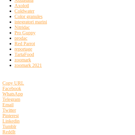
Aquasana
Axolotl
Coldwater
Color granules
integratori marini
Nitridac
Pro Guppy
prodac
Red Parrot
reportage
TartaFood
zoomark
zoomark 2021
Copy URL
Facebook
WhatsApp
Telegram
Email
Twitter
Pinterest
Linkedin
Tumblr
ReddIt