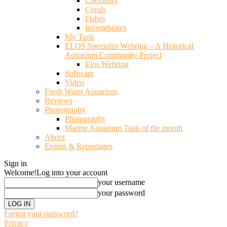
Chemistry
Corals
Fishes
Invertebrates
My Tank
ELOS Specialist Webring – A Historical
Aquarium Community Project
Elos Webring
Software
Video
Fresh Water Aquarium
Reviews
Photography
Photography
Marine Aquarium Tank of the month
About
Events & Reportages
Sign in
Welcome!
Log into your account
your username
your password
Forgot your password?
Privacy