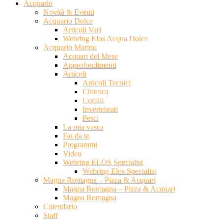
Acquario
Novità & Eventi
Acquario Dolce
Articoli Vari
Webring Elos Acqua Dolce
Acquario Marino
Acquari del Mese
Approfondimenti
Articoli
Articoli Tecnici
Chimica
Coralli
Invertebrati
Pesci
La mia vasca
Fai da te
Programmi
Video
Webring ELOS Specialist
Webring Elos Specialist
Magna Romagna – Pizza & Acquari
Magna Romagna – Pizza & Acquari
Magna Romagna
Calendario
Staff