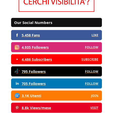
Our Social Numbers
5.458 Fans
LIKE
4.935 Followers
FOLLOW
4.486 Subscribers
SUBSCRIBE
795 Followers
FOLLOW
705 Followers
FOLLOW
3,1K Utenti
JOIN
8,8k Views/mese
VISIT