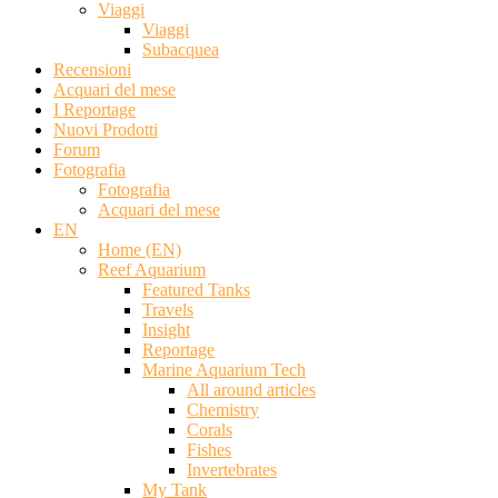
Viaggi
Viaggi
Subacquea
Recensioni
Acquari del mese
I Reportage
Nuovi Prodotti
Forum
Fotografia
Fotografia
Acquari del mese
EN
Home (EN)
Reef Aquarium
Featured Tanks
Travels
Insight
Reportage
Marine Aquarium Tech
All around articles
Chemistry
Corals
Fishes
Invertebrates
My Tank