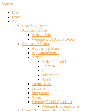
Sign in
Marino
Dolce
Acquario
Novità & Eventi
Acquario Dolce
Articoli Vari
Webring Elos Acqua Dolce
Acquario Marino
Acquari del Mese
Approfondimenti
Articoli
Articoli Tecnici
Chimica
Coralli
Invertebrati
Pesci
La mia vasca
Fai da te
Programmi
Video
Webring ELOS Specialist
Webring Elos Specialist
Magna Romagna – Pizza & Acquari