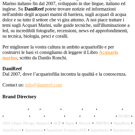
Marino italiano fin dal 2007, sviluppato in due lingue, italiano ed
inglese. Su
DaniReef
potete trovare notizie ed informazioni
nell'ambito degli acquari marini di barriera, sugli acquari di acqua
dolce e su tutto il settore che vi gira attorno. A noi piace trattare i
temi sugli Acquari Marini, sulle guide tecniche, sull'illuminazione a
led, su incredibili fotografie, recensioni, news ed approfondimenti,
su tecnica, biologia, pesci e coralli.
Per migliorare la vostra cultura in ambito acquariofilo e per
costruirvi le basi vi consigliamo di leggere il Libro
Acquario
marino
, scritto da Danilo Ronchi.
DaniReef
Dal 2007, dove l’acquariofilia incontra la qualità e la conoscenza.
Contact us:
info@danireef.com
Brand Directory
AQUADISTRI
•
BEA
•
CARMAR
•
DAPHBIO
•
ELOS
•
FORWATER
•
GNC
•
OCEANLIFE
•
OCTO
•
ORPHEK
•
SICCE
•
TECO
•
VCORALS
•
3D-IRS
•
ADA (Aqua Design Amano)
•
AGP
•
Aipai
•
Alxyon
•
AMTRA
•
Aquaflora
•
AquaForest
•
Aquaristica
•
Aquarium Systems (ASF)
•
Aquatlantis
•
Aquatronica