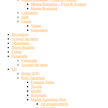
Magna Romagna – Pizza & Acquari
Magna Romagna
Calendario
Staff
Viaggi
Viaggi
Subacquea
Recensioni
Acquari del mese
I Reportage
Nuovi Prodotti
Forum
Fotografia
Fotografia
Acquari del mese
EN
Home (EN)
Reef Aquarium
Featured Tanks
Travels
Insight
Reportage
Marine Aquarium Tech
All around articles