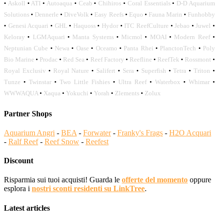
•
Askoll
•
ATI
•
Autoaqua
•
Ceab
•
Chihiros
•
Coral Essentials
•
D-D Aquarium
Solutions
•
Dennerle
•
DiveVolk
•
Easy Reefs
•
Equo
•
Fauna Marin
•
Funhobby
•
Genesi Acquari
•
GHL
•
Haquoss
•
Hydor
•
ITC ReefCulture
•
Jebao
•
Juwel
•
Keloray
•
LGMAquari
•
Manta Systems
•
Micmol
•
MOAI
•
Modern Reef
•
Neptunian Cube
•
Newa
•
Oase
•
Oceamo
•
Panta Rhei
•
PlanctonTech
•
Poly
Bio Marine
•
Prodac
•
Red Sea
•
Reef Factory
•
Reefline
•
ReefTek
•
Rossmont
•
Royal Exclusiv
•
Royal Nature
•
Salifert
•
Sera
•
Superfish
•
Tetra
•
Triton
•
Tunze
•
Twinstar
•
Two Little Fishies
•
Ultra Reef
•
Waterbox
•
Whimar
•
WWWAQUA
•
Xaqua
•
Yokuchi
•
Yorah
•
Zlements
•
Zolux
Partner Shops
Aquarium Angri
-
BEA
-
Forwater
-
Franky's Frags
-
H2O Acquari
-
Ralf Reef
-
Reef Snow
-
Reefest
Discount
Risparmia sui tuoi acquisti! Guarda le
offerte del momento
oppure
esplora i
nostri sconti residenti su LinkTree
.
Latest articles