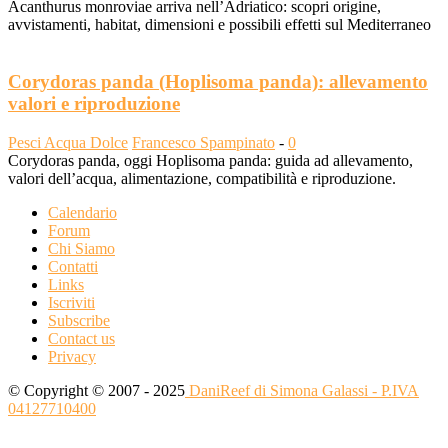
Acanthurus monroviae arriva nell’Adriatico: scopri origine,
avvistamenti, habitat, dimensioni e possibili effetti sul Mediterraneo
Corydoras panda (Hoplisoma panda): allevamento
valori e riproduzione
Pesci Acqua Dolce
Francesco Spampinato
-
0
Corydoras panda, oggi Hoplisoma panda: guida ad allevamento,
valori dell’acqua, alimentazione, compatibilità e riproduzione.
Calendario
Forum
Chi Siamo
Contatti
Links
Iscriviti
Subscribe
Contact us
Privacy
© Copyright © 2007 - 2025
DaniReef di Simona Galassi - P.IVA
04127710400