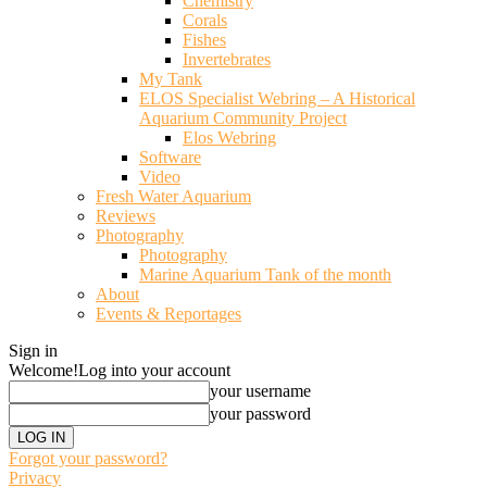
Chemistry
Corals
Fishes
Invertebrates
My Tank
ELOS Specialist Webring – A Historical
Aquarium Community Project
Elos Webring
Software
Video
Fresh Water Aquarium
Reviews
Photography
Photography
Marine Aquarium Tank of the month
About
Events & Reportages
Sign in
Welcome!
Log into your account
your username
your password
Forgot your password?
Privacy