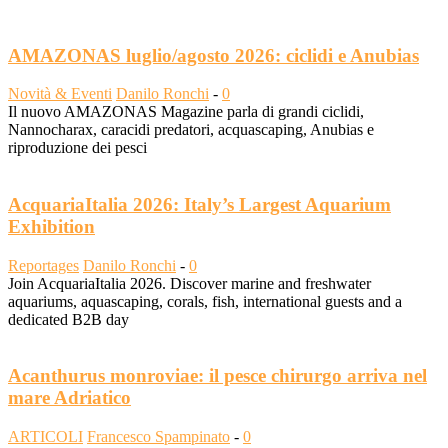
AMAZONAS luglio/agosto 2026: ciclidi e Anubias
Novità & Eventi
Danilo Ronchi
-
0
Il nuovo AMAZONAS Magazine parla di grandi ciclidi,
Nannocharax, caracidi predatori, acquascaping, Anubias e
riproduzione dei pesci
AcquariaItalia 2026: Italy’s Largest Aquarium
Exhibition
Reportages
Danilo Ronchi
-
0
Join AcquariaItalia 2026. Discover marine and freshwater
aquariums, aquascaping, corals, fish, international guests and a
dedicated B2B day
Acanthurus monroviae: il pesce chirurgo arriva nel
mare Adriatico
ARTICOLI
Francesco Spampinato
-
0