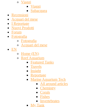
Viaggi
Viaggi
Subacquea
Recensioni
Acquari del mese
I Reportage
Nuovi Prodotti
Forum
Fotografia
Fotografia
Acquari del mese
EN
Home (EN)
Reef Aquarium
Featured Tanks
Travels
Insight
Reportage
Marine Aquarium Tech
All around articles
Chemistry
Corals
Fishes
Invertebrates
My Tank