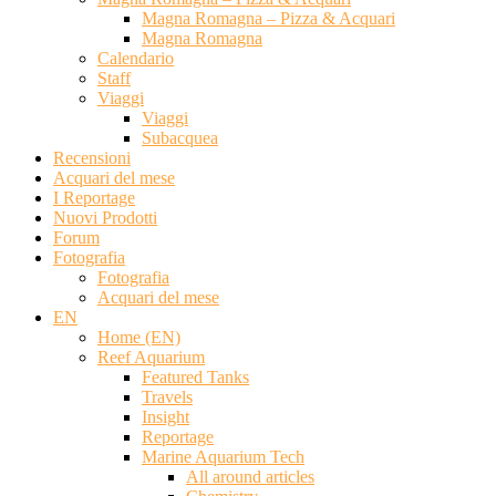
Magna Romagna – Pizza & Acquari
Magna Romagna
Calendario
Staff
Viaggi
Viaggi
Subacquea
Recensioni
Acquari del mese
I Reportage
Nuovi Prodotti
Forum
Fotografia
Fotografia
Acquari del mese
EN
Home (EN)
Reef Aquarium
Featured Tanks
Travels
Insight
Reportage
Marine Aquarium Tech
All around articles