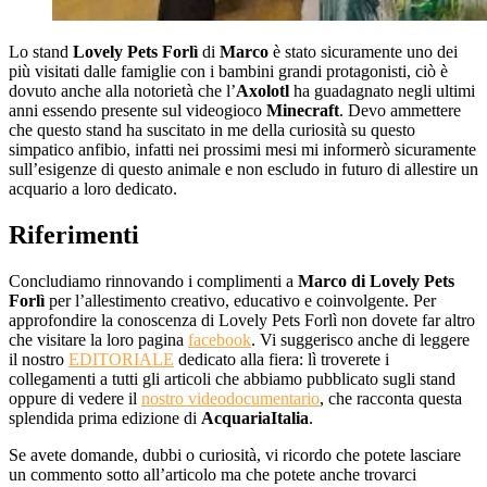
Lo stand
Lovely Pets Forlì
di
Marco
è stato sicuramente uno dei
più visitati dalle famiglie con i bambini grandi protagonisti, ciò è
dovuto anche alla notorietà che l’
Axolotl
ha guadagnato negli ultimi
anni essendo presente sul videogioco
Minecraft
. Devo ammettere
che questo stand ha suscitato in me della curiosità su questo
simpatico anfibio, infatti nei prossimi mesi mi informerò sicuramente
sull’esigenze di questo animale e non escludo in futuro di allestire un
acquario a loro dedicato.
Riferimenti
Concludiamo rinnovando i complimenti a
Marco di Lovely Pets
Forlì
per l’allestimento creativo, educativo e coinvolgente. Per
approfondire la conoscenza di Lovely Pets Forlì non dovete far altro
che visitare la loro pagina
facebook
. Vi suggerisco anche di leggere
il nostro
EDITORIALE
dedicato alla fiera: lì troverete i
collegamenti a tutti gli articoli che abbiamo pubblicato sugli stand
oppure di vedere il
nostro videodocumentario
, che racconta questa
splendida prima edizione di
AcquariaItalia
.
Se avete domande, dubbi o curiosità, vi ricordo che potete lasciare
un commento sotto all’articolo ma che potete anche trovarci