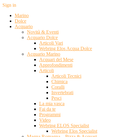
Sign in
Marino
Dolce
Acquario
Novità & Eventi
Acquario Dolce
Articoli Vari
Webring Elos Acqua Dolce
Acquario Marino
Acquari del Mese
Approfondimenti
Articoli
Articoli Tecnici
Chimica
Coralli
Invertebrati
Pesci
La mia vasca
Fai da te
Programmi
Video
Webring ELOS Specialist
Webring Elos Specialist
Magna Romagna – Pizza & Acquari