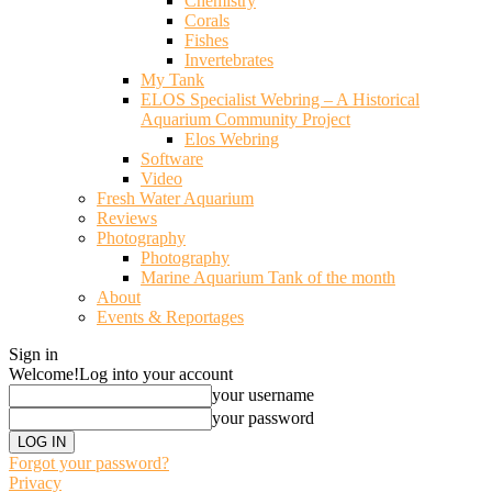
Chemistry
Corals
Fishes
Invertebrates
My Tank
ELOS Specialist Webring – A Historical
Aquarium Community Project
Elos Webring
Software
Video
Fresh Water Aquarium
Reviews
Photography
Photography
Marine Aquarium Tank of the month
About
Events & Reportages
Sign in
Welcome!
Log into your account
your username
your password
Forgot your password?
Privacy