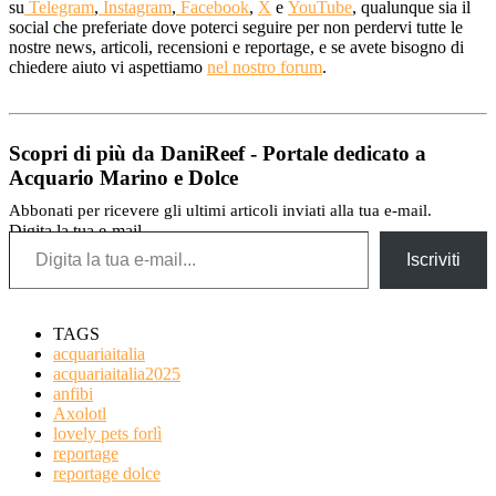
su
Telegram
,
Instagram
,
Facebook
,
X
e
YouTube
, qualunque sia il
social che preferiate dove poterci seguire per non perdervi tutte le
nostre news, articoli, recensioni e reportage, e se avete bisogno di
chiedere aiuto vi aspettiamo
nel nostro forum
.
Scopri di più da DaniReef - Portale dedicato a
Acquario Marino e Dolce
Abbonati per ricevere gli ultimi articoli inviati alla tua e-mail.
Digita la tua e-mail...
Iscriviti
TAGS
acquariaitalia
acquariaitalia2025
anfibi
Axolotl
lovely pets forlì
reportage
reportage dolce