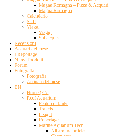
Magna Romagna – Pizza & Acquari
Magna Romagna
Calendario
Staff
Viaggi
Viaggi
Subacquea
Recensioni
Acquari del mese
I Reportage
Nuovi Prodotti
Forum
Fotografia
Fotografia
Acquari del mese
EN
Home (EN)
Reef Aquarium
Featured Tanks
Travels
Insight
Reportage
Marine Aquarium Tech
All around articles