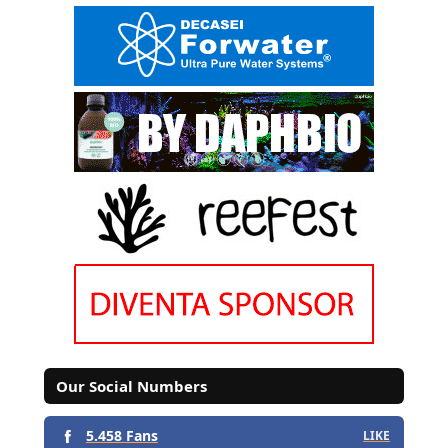
Our Social Numbers
5.458 Fans
LIKE