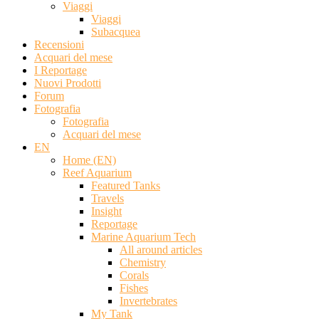
Viaggi
Viaggi
Subacquea
Recensioni
Acquari del mese
I Reportage
Nuovi Prodotti
Forum
Fotografia
Fotografia
Acquari del mese
EN
Home (EN)
Reef Aquarium
Featured Tanks
Travels
Insight
Reportage
Marine Aquarium Tech
All around articles
Chemistry
Corals
Fishes
Invertebrates
My Tank