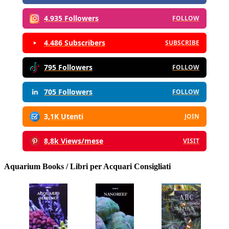
4.935 Followers
FOLLOW
4.486 Subscribers
SUBSCRIBE
795 Followers
FOLLOW
705 Followers
FOLLOW
3,1K Utenti
JOIN
8,8k Views/mese
VISIT
Aquarium Books / Libri per Acquari Consigliati