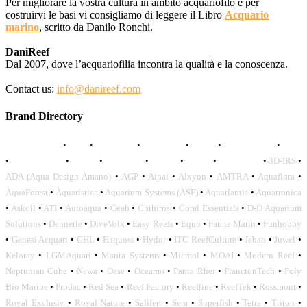
Per migliorare la vostra cultura in ambito acquariofilo e per
costruirvi le basi vi consigliamo di leggere il Libro
Acquario
marino
, scritto da Danilo Ronchi.
DaniReef
Dal 2007, dove l’acquariofilia incontra la qualità e la conoscenza.
Contact us:
info@danireef.com
Brand Directory
AQUADISTRI
•
BEA
•
CARMAR
•
DAPHBIO
•
ELOS
•
FORWATER
•
GNC
•
OCEANLIFE
•
OCTO
•
ORPHEK
•
SICCE
•
TECO
•
VCORALS
•
3D-IRS
•
ADA (Aqua Design Amano)
•
AGP
•
Aipai
•
Alxyon
•
AMTRA
•
Aquaflora
•
AquaForest
•
Aquaristica
•
Aquarium Systems (ASF)
•
Aquatlantis
•
Aquatronica
•
Askoll
•
ATI
•
Autoaqua
•
Ceab
•
Chihiros
•
Coral Essentials
•
D-D Aquarium
Solutions
•
Dennerle
•
DiveVolk
•
Easy Reefs
•
Equo
•
Fauna Marin
•
Funhobby
•
Genesi Acquari
•
GHL
•
Haquoss
•
Hydor
•
ITC ReefCulture
•
Jebao
•
Juwel
•
Keloray
•
LGMAquari
•
Manta Systems
•
Micmol
•
MOAI
•
Modern Reef
•
Neptunian Cube
•
Newa
•
Oase
•
Oceamo
•
Panta Rhei
•
PlanctonTech
•
Poly
Bio Marine
•
Prodac
•
Red Sea
•
Reef Factory
•
Reefline
•
ReefTek
•
Rossmont
•
Royal Exclusiv
•
Royal Nature
•
Salifert
•
Sera
•
Superfish
•
Tetra
•
Triton
•