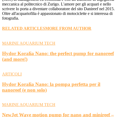
meccanica al politecnico di Zurigo. L'amore per gli acquari e nello
scrivere lo porta a diventare collaboratore del sito Danireef nel 2015.
Oltre all'acquariofilia è appassionato di motociclette e si interessa di
fotografia.
RELATED ARTICLES
MORE FROM AUTHOR
MARINE AQUARIUM TECH
Hydor Koralia Nano: the perfect pump for nanoreef
(and more!)
ARTICOLI
Hydor Koralia Nano: la pompa perfetta per il
nanoreef (e non solo)
MARINE AQUARIUM TECH
NewJet Wave motion pump for nano and minireef –