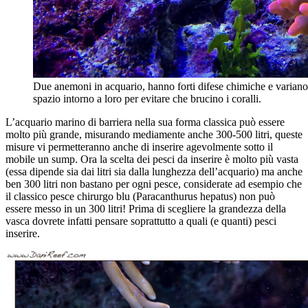
Due anemoni in acquario, hanno forti difese chimiche e varian
spazio intorno a loro per evitare che brucino i coralli.
L’acquario marino di barriera nella sua forma classica può essere
molto più grande, misurando mediamente anche 300-500 litri, queste
misure vi permetteranno anche di inserire agevolmente sotto il
mobile un sump. Ora la scelta dei pesci da inserire è molto più vasta
(essa dipende sia dai litri sia dalla lunghezza dell’acquario) ma anche
ben 300 litri non bastano per ogni pesce, considerate ad esempio che
il classico pesce chirurgo blu (Paracanthurus hepatus) non può
essere messo in un 300 litri! Prima di scegliere la grandezza della
vasca dovrete infatti pensare soprattutto a quali (e quanti) pesci
inserire.