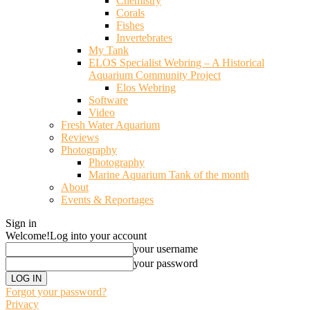
Chemistry
Corals
Fishes
Invertebrates
My Tank
ELOS Specialist Webring – A Historical
Aquarium Community Project
Elos Webring
Software
Video
Fresh Water Aquarium
Reviews
Photography
Photography
Marine Aquarium Tank of the month
About
Events & Reportages
Sign in
Welcome!
Log into your account
your username
your password
Forgot your password?
Privacy