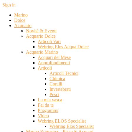
Sign in
Marino
Dolce
Acquario
Novità & Eventi
Acquario Dolce
Articoli Vari
Webring Elos Acqua Dolce
Acquario Marino
Acquari del Mese
Approfondimenti
Articoli
Articoli Tecnici
Chimica
Coralli
Invertebrati
Pesci
La mia vasca
Fai da te
Programmi
Video
Webring ELOS Specialist
Webring Elos Specialist
Magna Romagna – Pizza & Acquari