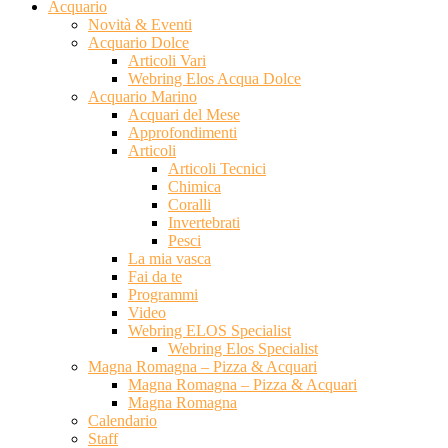
Acquario
Novità & Eventi
Acquario Dolce
Articoli Vari
Webring Elos Acqua Dolce
Acquario Marino
Acquari del Mese
Approfondimenti
Articoli
Articoli Tecnici
Chimica
Coralli
Invertebrati
Pesci
La mia vasca
Fai da te
Programmi
Video
Webring ELOS Specialist
Webring Elos Specialist
Magna Romagna – Pizza & Acquari
Magna Romagna – Pizza & Acquari
Magna Romagna
Calendario
Staff