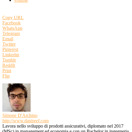
volume
Copy URL
Facebook
WhatsApp
Telegram
Email
Twitter
Pinterest
Linkedin
Tumblr
ReddIt
Print
Flip
Simone D'Archino
http://www.danireef.com
Lavora nello sviluppo di prodotti assicurativi, diplomato nel 2017
(MSc) in management ed economia e con un Bachelor in ingegneria