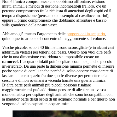
Non è l’unico compromesso che dobbiamo affrontare, esistono
infatti animali e metodi di gestione incompatibili fra loro, c’è un
perenne compromesso fra la richiesta di attenzioni degli ospiti ed il
tempo a disposizione (pensiamo ad esempio ai cavallucci marini),
eppure il primo compromesso che dobbiamo affrontare è basato
sulla grandezza della nostra vasca.
Abbiamo già trattato l’argomento delle
proporzioni in acquario
,
quindi questo articolo si concentrerà maggiormente sul volume.
Vasche piccole, sotto i 40 litri netti sono sconsigliate (e in alcuni casi
addirittura vietate) per tenervi dei pesci. Questo non vuol dire però
che in una dimensione così ridotta sia impossibile creare un
nanoreef
. L’acquario infatti potrà ospitare coralli e qualche piccolo
invertebrato. Da una parte la dimensione minima permette di inserire
poche specie di coralli anche perché di solito occorre considerare di
lasciare un certo spazio fra due specie diverse per permetterne la
crescita e di non rovinarsi a vicenda tramite una guerra chimica.
D’altra parte però animali più piccoli possono risaltare
maggiormente e si può addirittura pensare di allestire una vasca
monotematica per ospitare degli animali che sono incompatibili con
la maggior parte degli ospiti di un acquario normale e per questo non
vengono di solito ospitati in acquari misti.