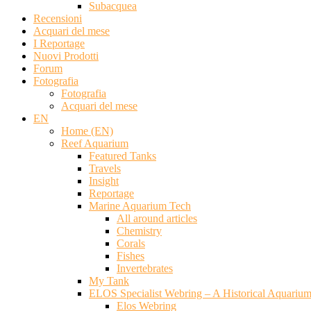
Subacquea
Recensioni
Acquari del mese
I Reportage
Nuovi Prodotti
Forum
Fotografia
Fotografia
Acquari del mese
EN
Home (EN)
Reef Aquarium
Featured Tanks
Travels
Insight
Reportage
Marine Aquarium Tech
All around articles
Chemistry
Corals
Fishes
Invertebrates
My Tank
ELOS Specialist Webring – A Historical Aquariu
Elos Webring