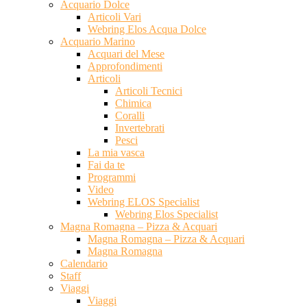
Acquario Dolce
Articoli Vari
Webring Elos Acqua Dolce
Acquario Marino
Acquari del Mese
Approfondimenti
Articoli
Articoli Tecnici
Chimica
Coralli
Invertebrati
Pesci
La mia vasca
Fai da te
Programmi
Video
Webring ELOS Specialist
Webring Elos Specialist
Magna Romagna – Pizza & Acquari
Magna Romagna – Pizza & Acquari
Magna Romagna
Calendario
Staff
Viaggi
Viaggi