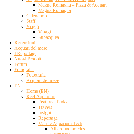
Magna Romagna – Pizza & Acquari
Magna Romagna
Calendario
Staff
Viaggi
Viaggi
Subacquea
Recensioni
Acquari del mese
I Reportage
Nuovi Prodotti
Forum
Fotografia
Fotografia
Acquari del mese
EN
Home (EN)
Reef Aquarium
Featured Tanks
Travels
Insight
Reportage
Marine Aquarium Tech
All around articles