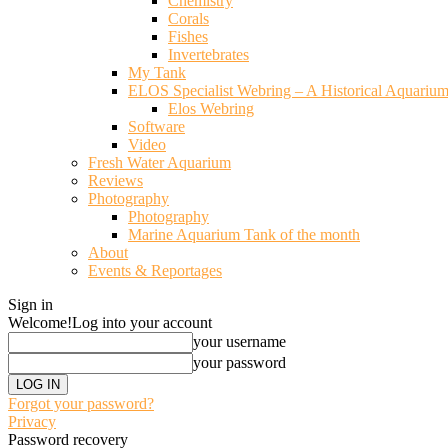
Chemistry
Corals
Fishes
Invertebrates
My Tank
ELOS Specialist Webring – A Historical Aquariu
Elos Webring
Software
Video
Fresh Water Aquarium
Reviews
Photography
Photography
Marine Aquarium Tank of the month
About
Events & Reportages
Sign in
Welcome!
Log into your account
your username
your password
Forgot your password?
Privacy
Password recovery