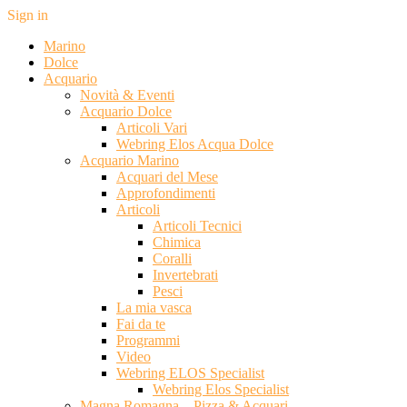
Sign in
Marino
Dolce
Acquario
Novità & Eventi
Acquario Dolce
Articoli Vari
Webring Elos Acqua Dolce
Acquario Marino
Acquari del Mese
Approfondimenti
Articoli
Articoli Tecnici
Chimica
Coralli
Invertebrati
Pesci
La mia vasca
Fai da te
Programmi
Video
Webring ELOS Specialist
Webring Elos Specialist
Magna Romagna – Pizza & Acquari