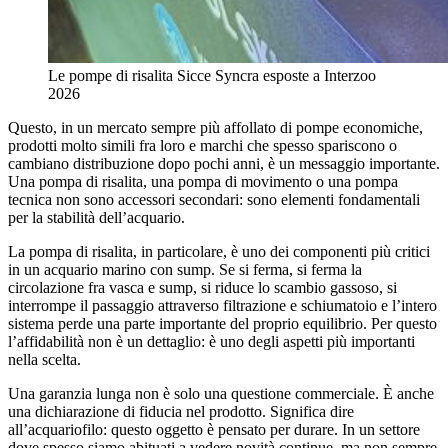
Le pompe di risalita Sicce Syncra esposte a Interzoo
2026
Questo, in un mercato sempre più affollato di pompe economiche,
prodotti molto simili fra loro e marchi che spesso spariscono o
cambiano distribuzione dopo pochi anni, è un messaggio importante.
Una pompa di risalita, una pompa di movimento o una pompa
tecnica non sono accessori secondari: sono elementi fondamentali
per la stabilità dell’acquario.
La pompa di risalita, in particolare, è uno dei componenti più critici
in un acquario marino con sump. Se si ferma, si ferma la
circolazione fra vasca e sump, si riduce lo scambio gassoso, si
interrompe il passaggio attraverso filtrazione e schiumatoio e l’intero
sistema perde una parte importante del proprio equilibrio. Per questo
l’affidabilità non è un dettaglio: è uno degli aspetti più importanti
nella scelta.
Una garanzia lunga non è solo una questione commerciale. È anche
una dichiarazione di fiducia nel prodotto. Significa dire
all’acquariofilo: questo oggetto è pensato per durare. In un settore
dove spesso siamo abituati a vedere novità continue, ma non sempre