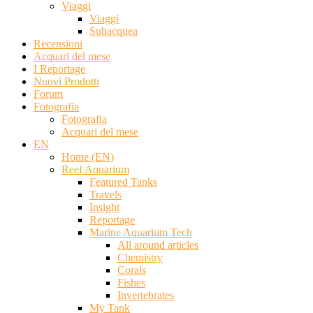
Viaggi
Viaggi
Subacquea
Recensioni
Acquari del mese
I Reportage
Nuovi Prodotti
Forum
Fotografia
Fotografia
Acquari del mese
EN
Home (EN)
Reef Aquarium
Featured Tanks
Travels
Insight
Reportage
Marine Aquarium Tech
All around articles
Chemistry
Corals
Fishes
Invertebrates
My Tank