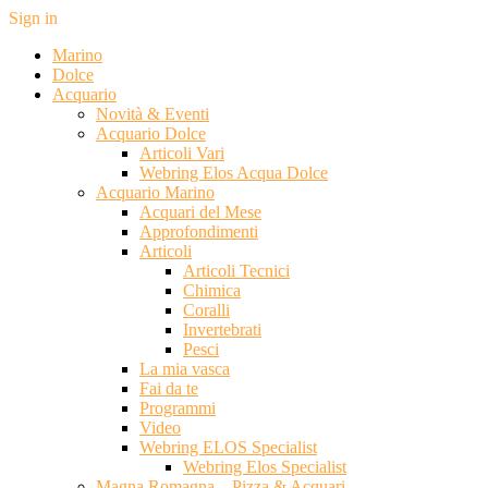
Sign in
Marino
Dolce
Acquario
Novità & Eventi
Acquario Dolce
Articoli Vari
Webring Elos Acqua Dolce
Acquario Marino
Acquari del Mese
Approfondimenti
Articoli
Articoli Tecnici
Chimica
Coralli
Invertebrati
Pesci
La mia vasca
Fai da te
Programmi
Video
Webring ELOS Specialist
Webring Elos Specialist
Magna Romagna – Pizza & Acquari