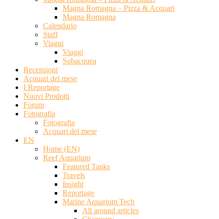
Magna Romagna – Pizza & Acquari
Magna Romagna
Calendario
Staff
Viaggi
Viaggi
Subacquea
Recensioni
Acquari del mese
I Reportage
Nuovi Prodotti
Forum
Fotografia
Fotografia
Acquari del mese
EN
Home (EN)
Reef Aquarium
Featured Tanks
Travels
Insight
Reportage
Marine Aquarium Tech
All around articles