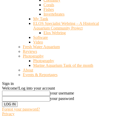
Chemistry
Corals
Fishes
Invertebrates
My Tank
ELOS Specialist Webring – A Historical
Aquarium Community Project
Elos Webring
Software
Video
Fresh Water Aquarium
Reviews
Photography
Photography
Marine Aquarium Tank of the month
About
Events & Reportages
Sign in
Welcome!
Log into your account
your username
your password
Forgot your password?
Privacy