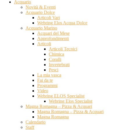
Acquario
Novità & Eventi
Acquario Dolce
Articoli Vari
Webring Elos Acqua Dolce
Acquario Marino
Acquari del Mese
Approfondimenti
Articoli
Articoli Tecnici
Chimica
Coralli
Invertebrati
Pesci
La mia vasca
Fai da te
Programmi
Video
Webring ELOS Specialist
Webring Elos Specialist
Magna Romagna – Pizza & Acquari
Magna Romagna – Pizza & Acquari
Magna Romagna
Calendario
Staff