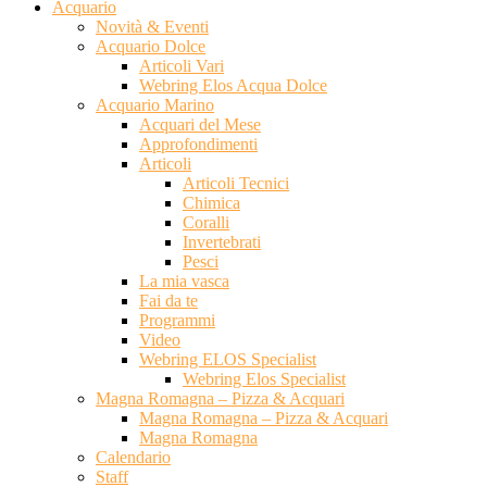
Acquario
Novità & Eventi
Acquario Dolce
Articoli Vari
Webring Elos Acqua Dolce
Acquario Marino
Acquari del Mese
Approfondimenti
Articoli
Articoli Tecnici
Chimica
Coralli
Invertebrati
Pesci
La mia vasca
Fai da te
Programmi
Video
Webring ELOS Specialist
Webring Elos Specialist
Magna Romagna – Pizza & Acquari
Magna Romagna – Pizza & Acquari
Magna Romagna
Calendario
Staff