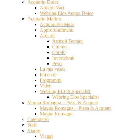
Acquario Dolce
Articoli Vari
Webring Elos Acqua Dolce
Acquario Marino
Acquari del Mese
Approfondimenti
Articoli
Articoli Tecnici
Chimica
Coralli
Invertebrati
Pesci
La mia vasca
Fai da te
Programmi
Video
Webring ELOS Specialist
Webring Elos Specialist
Magna Romagna – Pizza & Acquari
Magna Romagna – Pizza & Acquari
Magna Romagna
Calendario
Staff
Viaggi
Viaggi