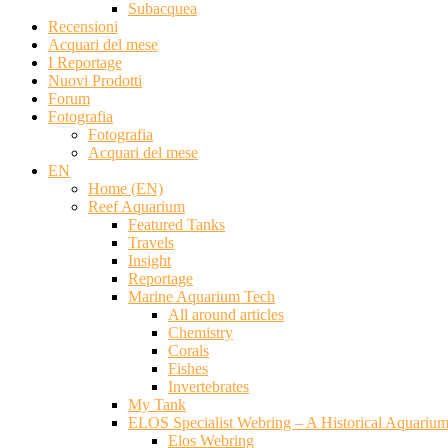
Subacquea
Recensioni
Acquari del mese
I Reportage
Nuovi Prodotti
Forum
Fotografia
Fotografia
Acquari del mese
EN
Home (EN)
Reef Aquarium
Featured Tanks
Travels
Insight
Reportage
Marine Aquarium Tech
All around articles
Chemistry
Corals
Fishes
Invertebrates
My Tank
ELOS Specialist Webring – A Historical Aquariu
Elos Webring