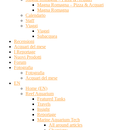
Magna Romagna – Pizza & Acquari
Magna Romagna
Calendario
Staff
Viaggi
Viaggi
Subacquea
Recensioni
Acquari del mese
I Reportage
Nuovi Prodotti
Forum
Fotografia
Fotografia
Acquari del mese
EN
Home (EN)
Reef Aquarium
Featured Tanks
Travels
Insight
Reportage
Marine Aquarium Tech
All around articles