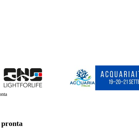
onta
 pronta