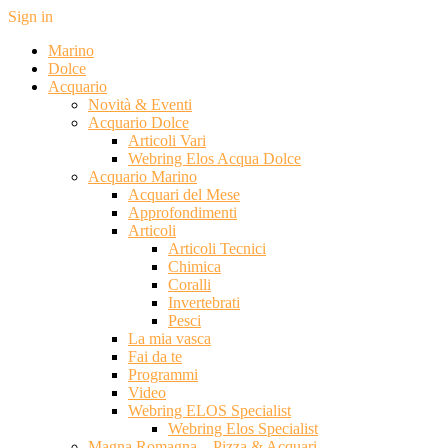
Sign in
Marino
Dolce
Acquario
Novità & Eventi
Acquario Dolce
Articoli Vari
Webring Elos Acqua Dolce
Acquario Marino
Acquari del Mese
Approfondimenti
Articoli
Articoli Tecnici
Chimica
Coralli
Invertebrati
Pesci
La mia vasca
Fai da te
Programmi
Video
Webring ELOS Specialist
Webring Elos Specialist
Magna Romagna – Pizza & Acquari