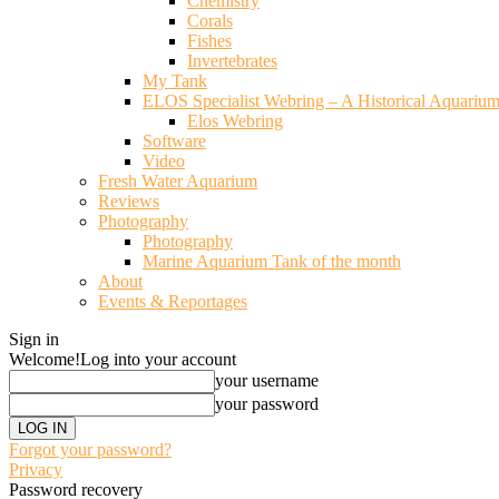
Chemistry
Corals
Fishes
Invertebrates
My Tank
ELOS Specialist Webring – A Historical Aquariu
Elos Webring
Software
Video
Fresh Water Aquarium
Reviews
Photography
Photography
Marine Aquarium Tank of the month
About
Events & Reportages
Sign in
Welcome!
Log into your account
your username
your password
Forgot your password?
Privacy
Password recovery