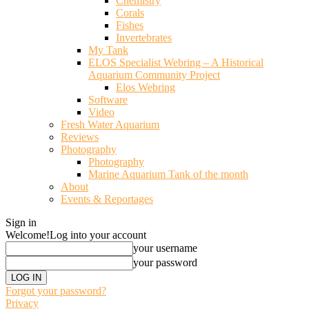
Chemistry
Corals
Fishes
Invertebrates
My Tank
ELOS Specialist Webring – A Historical
Aquarium Community Project
Elos Webring
Software
Video
Fresh Water Aquarium
Reviews
Photography
Photography
Marine Aquarium Tank of the month
About
Events & Reportages
Sign in
Welcome!
Log into your account
your username
your password
Forgot your password?
Privacy