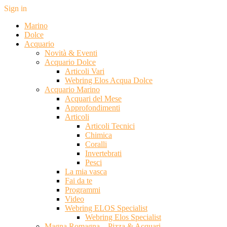
Sign in
Marino
Dolce
Acquario
Novità & Eventi
Acquario Dolce
Articoli Vari
Webring Elos Acqua Dolce
Acquario Marino
Acquari del Mese
Approfondimenti
Articoli
Articoli Tecnici
Chimica
Coralli
Invertebrati
Pesci
La mia vasca
Fai da te
Programmi
Video
Webring ELOS Specialist
Webring Elos Specialist
Magna Romagna – Pizza & Acquari