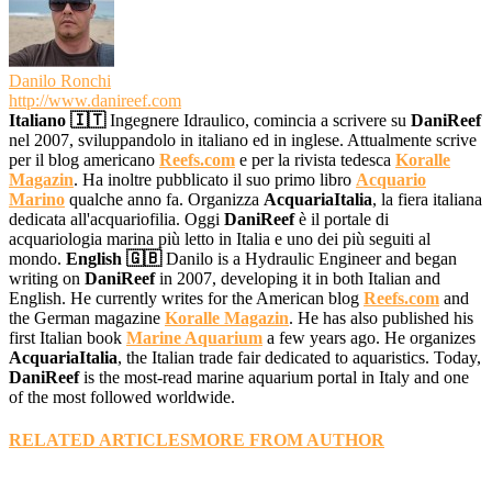
Danilo Ronchi
http://www.danireef.com
Italiano 🇮🇹
Ingegnere Idraulico, comincia a scrivere su
DaniReef
nel 2007, sviluppandolo in italiano ed in inglese. Attualmente scrive
per il blog americano
Reefs.com
e per la rivista tedesca
Koralle
Magazin
. Ha inoltre pubblicato il suo primo libro
Acquario
Marino
qualche anno fa. Organizza
AcquariaItalia
, la fiera italiana
dedicata all'acquariofilia. Oggi
DaniReef
è il portale di
acquariologia marina più letto in Italia e uno dei più seguiti al
mondo.
English 🇬🇧
Danilo is a Hydraulic Engineer and began
writing on
DaniReef
in 2007, developing it in both Italian and
English. He currently writes for the American blog
Reefs.com
and
the German magazine
Koralle Magazin
. He has also published his
first Italian book
Marine Aquarium
a few years ago. He organizes
AcquariaItalia
, the Italian trade fair dedicated to aquaristics. Today,
DaniReef
is the most-read marine aquarium portal in Italy and one
of the most followed worldwide.
RELATED ARTICLES
MORE FROM AUTHOR