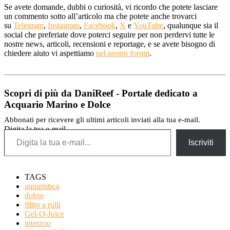
Se avete domande, dubbi o curiosità, vi ricordo che potete lasciare
un commento sotto all’articolo ma che potete anche trovarci
su
Telegram
,
Instagram
,
Facebook
,
X
e
YouTube
, qualunque sia il
social che preferiate dove poterci seguire per non perdervi tutte le
nostre news, articoli, recensioni e reportage, e se avete bisogno di
chiedere aiuto vi aspettiamo
nel nostro forum
.
Scopri di più da DaniReef - Portale dedicato a
Acquario Marino e Dolce
Abbonati per ricevere gli ultimi articoli inviati alla tua e-mail.
Digita la tua e-mail...
Iscriviti
TAGS
aquaristica
dohse
filtro a rulli
Gel-O-Juice
interzoo