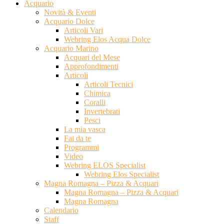
Acquario
Novità & Eventi
Acquario Dolce
Articoli Vari
Webring Elos Acqua Dolce
Acquario Marino
Acquari del Mese
Approfondimenti
Articoli
Articoli Tecnici
Chimica
Coralli
Invertebrati
Pesci
La mia vasca
Fai da te
Programmi
Video
Webring ELOS Specialist
Webring Elos Specialist
Magna Romagna – Pizza & Acquari
Magna Romagna – Pizza & Acquari
Magna Romagna
Calendario
Staff