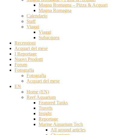
Magna Romagna – Pizza & Acquari
Magna Romagna
Calendario
Staff
Viaggi
Viaggi
Subacquea
Recensioni
Acquari del mese
I Reportage
Nuovi Prodotti
Forum
Fotografia
Fotografia
Acquari del mese
EN
Home (EN)
Reef Aquarium
Featured Tanks
Travels
Insight
Reportage
Marine Aquarium Tech
All around articles