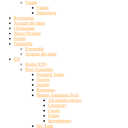
Viaggi
Viaggi
Subacquea
Recensioni
Acquari del mese
I Reportage
Nuovi Prodotti
Forum
Fotografia
Fotografia
Acquari del mese
EN
Home (EN)
Reef Aquarium
Featured Tanks
Travels
Insight
Reportage
Marine Aquarium Tech
All around articles
Chemistry
Corals
Fishes
Invertebrates
My Tank