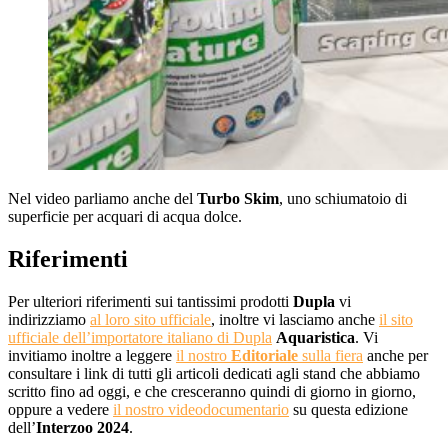
Nel video parliamo anche del
Turbo Skim
, uno schiumatoio di
superficie per acquari di acqua dolce.
Riferimenti
Per ulteriori riferimenti sui tantissimi prodotti
Dupla
vi
indirizziamo
al loro sito ufficiale
, inoltre vi lasciamo anche
il sito
ufficiale dell’importatore italiano di Dupla
Aquaristica
. Vi
invitiamo inoltre a leggere
il nostro
Editoriale
sulla fiera
anche per
consultare i link di tutti gli articoli dedicati agli stand che abbiamo
scritto fino ad oggi, e che cresceranno quindi di giorno in giorno,
oppure a vedere
il nostro videodocumentario
su questa edizione
dell’
Interzoo 2024
.