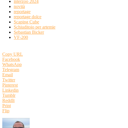
interzoo 2024
novità
reportage
reportage dolce
Scaping Cube
Schiuditoio per artemie
Sebastian Bicker
VF-200
Copy URL
Facebook
WhatsApp
Telegram
Email
Twitter
Pinterest
Linkedin
Tumblr
ReddIt
Print
Flip