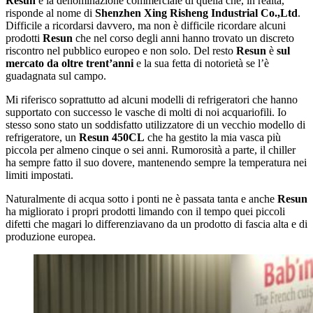
Resun
è la denominazione commerciale di quella che, in realtà,
risponde al nome di
Shenzhen Xing Risheng Industrial Co.,Ltd
.
Difficile a ricordarsi davvero, ma non è difficile ricordare alcuni
prodotti
Resun
che nel corso degli anni hanno trovato un discreto
riscontro nel pubblico europeo e non solo. Del resto
Resun
è
sul
mercato da oltre trent’anni
e la sua fetta di notorietà se l’è
guadagnata sul campo.
Mi riferisco soprattutto ad alcuni modelli di refrigeratori che hanno
supportato con successo le vasche di molti di noi acquariofili. Io
stesso sono stato un soddisfatto utilizzatore di un vecchio modello di
refrigeratore, un
Resun 450CL
che ha gestito la mia vasca più
piccola per almeno cinque o sei anni. Rumorosità a parte, il chiller
ha sempre fatto il suo dovere, mantenendo sempre la temperatura nei
limiti impostati.
Naturalmente di acqua sotto i ponti ne è passata tanta e anche
Resun
ha migliorato i propri prodotti limando con il tempo quei piccoli
difetti che magari lo differenziavano da un prodotto di fascia alta e di
produzione europea.