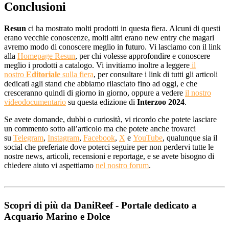
Conclusioni
Resun
ci ha mostrato molti prodotti in questa fiera. Alcuni di questi
erano vecchie conoscenze, molti altri erano new entry che magari
avremo modo di conoscere meglio in futuro. Vi lasciamo con il link
alla
Homepage Resun
, per chi volesse approfondire e conoscere
meglio i prodotti a catalogo. Vi invitiamo inoltre a leggere
il
nostro
Editoriale
sulla fiera
, per consultare i link di tutti gli articoli
dedicati agli stand che abbiamo rilasciato fino ad oggi, e che
cresceranno quindi di giorno in giorno, oppure a vedere
il nostro
videodocumentar
io
su questa edizione di
Interzoo 2024
.
Se avete domande, dubbi o curiosità, vi ricordo che potete lasciare
un commento sotto all’articolo ma che potete anche trovarci
su
Telegram
,
Instagram
,
Facebook
,
X
e
YouTube
, qualunque sia il
social che preferiate dove poterci seguire per non perdervi tutte le
nostre news, articoli, recensioni e reportage, e se avete bisogno di
chiedere aiuto vi aspettiamo
nel nostro forum
.
Scopri di più da DaniReef - Portale dedicato a
Acquario Marino e Dolce