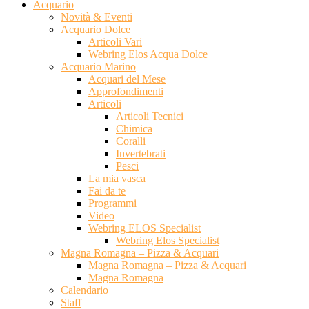
Acquario
Novità & Eventi
Acquario Dolce
Articoli Vari
Webring Elos Acqua Dolce
Acquario Marino
Acquari del Mese
Approfondimenti
Articoli
Articoli Tecnici
Chimica
Coralli
Invertebrati
Pesci
La mia vasca
Fai da te
Programmi
Video
Webring ELOS Specialist
Webring Elos Specialist
Magna Romagna – Pizza & Acquari
Magna Romagna – Pizza & Acquari
Magna Romagna
Calendario
Staff