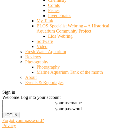
Chemistry
Corals
Fishes
Invertebrates
My Tank
ELOS Specialist Webring – A Historical
Aquarium Community Project
Elos Webring
Software
Video
Fresh Water Aquarium
Reviews
Photography
Photography
Marine Aquarium Tank of the month
About
Events & Reportages
Sign in
Welcome!
Log into your account
your username
your password
Forgot your password?
Privacy