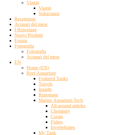
Viaggi
Viaggi
Subacquea
Recensioni
Acquari del mese
I Reportage
Nuovi Prodotti
Forum
Fotografia
Fotografia
Acquari del mese
EN
Home (EN)
Reef Aquarium
Featured Tanks
Travels
Insight
Reportage
Marine Aquarium Tech
All around articles
Chemistry
Corals
Fishes
Invertebrates
My Tank