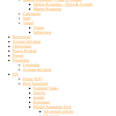
Magna Romagna – Pizza & Acquari
Magna Romagna
Calendario
Staff
Viaggi
Viaggi
Subacquea
Recensioni
Acquari del mese
I Reportage
Nuovi Prodotti
Forum
Fotografia
Fotografia
Acquari del mese
EN
Home (EN)
Reef Aquarium
Featured Tanks
Travels
Insight
Reportage
Marine Aquarium Tech
All around articles