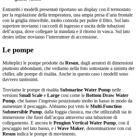
Entrambi i modelli presentati riportano un display con il termostato
per la regolazione della temperatura, una ampia presa d’aria frontale
con la griglia rimovibile, molto comoda per pulire il filtro. Sul lato
superiore troviamo i raccordi di ingresso e uscita delle tubazioni
dell’acqua, dove collegare la mandata e il ritorno in vasca. Sul lato
destro infine troviamo l’interruttore di accensione.
Le pompe
Molteplici le pompe prodotte da
Resun
, dagli aeratori di dimensioni
piuttosto abbondanti, che vediamo nella foto sottostante a sinistra dei
chiller, alle pompe di risalita. Anche in questo caso i modelli sono
davvero tantissimi.
Troviamo le pompe di risalita
Submarine Water Pump
nelle
versioni
Small Scale
e
Large
cosi come le
Bottom Draw Water
Pump
, che hanno l’ingresso posizionato molto in basso in modo da
aumentare il pescaggio. Abbiamo poi visto le
Multi-Function
Submersible Pump
, dalla foggia classica, ma che utilizzabili sia in
immersione che fuori dall’acqua attraverso una tubazione di
collegamento. E ancora le
Pengiun Vertical Water Pump
, con il
pescaggio nel lato basso, e i
Wave Maker
, denominazione con cui
Resun
indica le pompe di movimento.