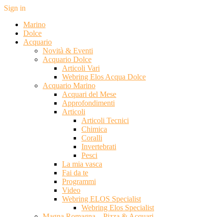
Sign in
Marino
Dolce
Acquario
Novità & Eventi
Acquario Dolce
Articoli Vari
Webring Elos Acqua Dolce
Acquario Marino
Acquari del Mese
Approfondimenti
Articoli
Articoli Tecnici
Chimica
Coralli
Invertebrati
Pesci
La mia vasca
Fai da te
Programmi
Video
Webring ELOS Specialist
Webring Elos Specialist
Magna Romagna – Pizza & Acquari