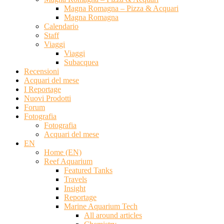
Magna Romagna – Pizza & Acquari
Magna Romagna
Calendario
Staff
Viaggi
Viaggi
Subacquea
Recensioni
Acquari del mese
I Reportage
Nuovi Prodotti
Forum
Fotografia
Fotografia
Acquari del mese
EN
Home (EN)
Reef Aquarium
Featured Tanks
Travels
Insight
Reportage
Marine Aquarium Tech
All around articles