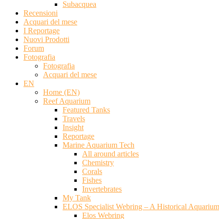
Subacquea
Recensioni
Acquari del mese
I Reportage
Nuovi Prodotti
Forum
Fotografia
Fotografia
Acquari del mese
EN
Home (EN)
Reef Aquarium
Featured Tanks
Travels
Insight
Reportage
Marine Aquarium Tech
All around articles
Chemistry
Corals
Fishes
Invertebrates
My Tank
ELOS Specialist Webring – A Historical Aquariu
Elos Webring