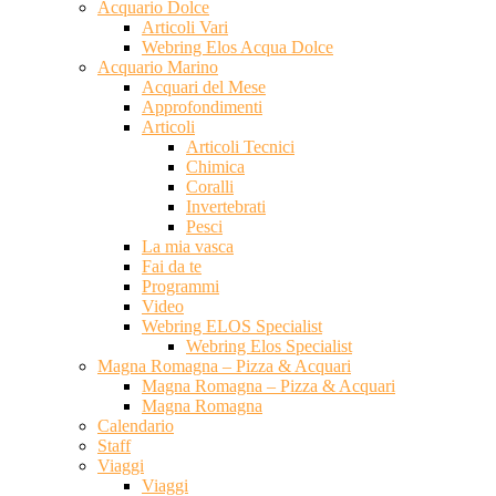
Acquario Dolce
Articoli Vari
Webring Elos Acqua Dolce
Acquario Marino
Acquari del Mese
Approfondimenti
Articoli
Articoli Tecnici
Chimica
Coralli
Invertebrati
Pesci
La mia vasca
Fai da te
Programmi
Video
Webring ELOS Specialist
Webring Elos Specialist
Magna Romagna – Pizza & Acquari
Magna Romagna – Pizza & Acquari
Magna Romagna
Calendario
Staff
Viaggi
Viaggi