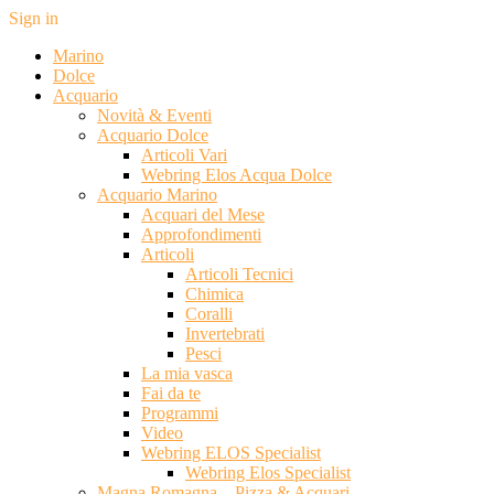
Sign in
Marino
Dolce
Acquario
Novità & Eventi
Acquario Dolce
Articoli Vari
Webring Elos Acqua Dolce
Acquario Marino
Acquari del Mese
Approfondimenti
Articoli
Articoli Tecnici
Chimica
Coralli
Invertebrati
Pesci
La mia vasca
Fai da te
Programmi
Video
Webring ELOS Specialist
Webring Elos Specialist
Magna Romagna – Pizza & Acquari