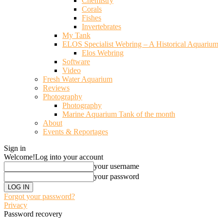
Chemistry
Corals
Fishes
Invertebrates
My Tank
ELOS Specialist Webring – A Historical Aquariu
Elos Webring
Software
Video
Fresh Water Aquarium
Reviews
Photography
Photography
Marine Aquarium Tank of the month
About
Events & Reportages
Sign in
Welcome!
Log into your account
your username
your password
Forgot your password?
Privacy
Password recovery