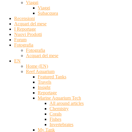
Viaggi
Viaggi
Subacquea
Recensioni
Acquari del mese
I Reportage
Nuovi Prodotti
Forum
Fotografia
Fotografia
Acquari del mese
EN
Home (EN)
Reef Aquarium
Featured Tanks
Travels
Insight
Reportage
Marine Aquarium Tech
All around articles
Chemistry
Corals
Fishes
Invertebrates
My Tank