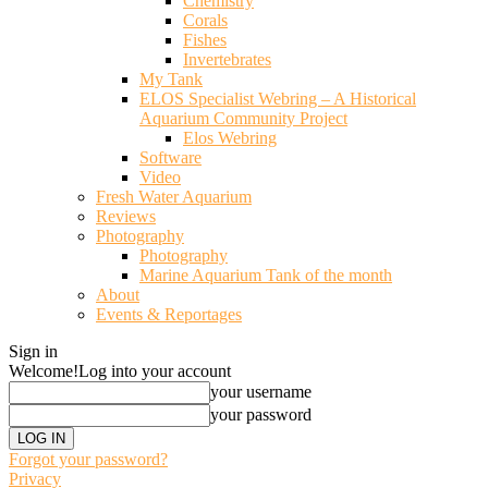
Chemistry
Corals
Fishes
Invertebrates
My Tank
ELOS Specialist Webring – A Historical
Aquarium Community Project
Elos Webring
Software
Video
Fresh Water Aquarium
Reviews
Photography
Photography
Marine Aquarium Tank of the month
About
Events & Reportages
Sign in
Welcome!
Log into your account
your username
your password
Forgot your password?
Privacy