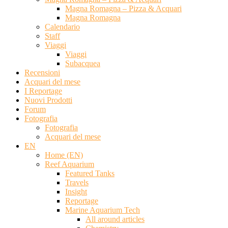
Magna Romagna – Pizza & Acquari
Magna Romagna
Calendario
Staff
Viaggi
Viaggi
Subacquea
Recensioni
Acquari del mese
I Reportage
Nuovi Prodotti
Forum
Fotografia
Fotografia
Acquari del mese
EN
Home (EN)
Reef Aquarium
Featured Tanks
Travels
Insight
Reportage
Marine Aquarium Tech
All around articles