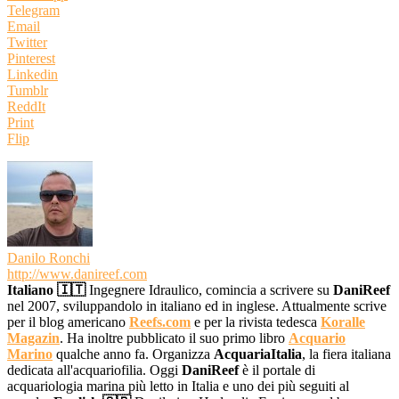
Telegram
Email
Twitter
Pinterest
Linkedin
Tumblr
ReddIt
Print
Flip
Danilo Ronchi
http://www.danireef.com
Italiano 🇮🇹
Ingegnere Idraulico, comincia a scrivere su
DaniReef
nel 2007, sviluppandolo in italiano ed in inglese. Attualmente scrive
per il blog americano
Reefs.com
e per la rivista tedesca
Koralle
Magazin
. Ha inoltre pubblicato il suo primo libro
Acquario
Marino
qualche anno fa. Organizza
AcquariaItalia
, la fiera italiana
dedicata all'acquariofilia. Oggi
DaniReef
è il portale di
acquariologia marina più letto in Italia e uno dei più seguiti al