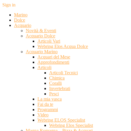
Sign in
Marino
Dolce
Acquario
Novità & Eventi
Acquario Dolce
Articoli Vari
Webring Elos Acqua Dolce
Acquario Marino
Acquari del Mese
Approfondimenti
Articoli
Articoli Tecnici
Chimica
Coralli
Invertebrati
Pesci
La mia vasca
Fai da te
Programmi
Video
Webring ELOS Specialist
Webring Elos Specialist
Magna Romagna – Pizza & Acquari