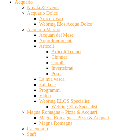
Acquario
Novità & Eventi
Acquario Dolce
Articoli Vari
Webring Elos Acqua Dolce
Acquario Marino
Acquari del Mese
Approfondimenti
Articoli
Articoli Tecnici
Chimica
Coralli
Invertebrati
Pesci
La mia vasca
Fai da te
Programmi
Video
Webring ELOS Specialist
Webring Elos Specialist
Magna Romagna – Pizza & Acquari
Magna Romagna – Pizza & Acquari
Magna Romagna
Calendario
Staff