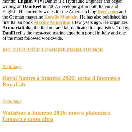
mondo.
English 🇬🇧
Danilo is a Hydraulic Engineer and began
writing on
DaniReef
in 2007, developing it in both Italian and
English. He currently writes for the American blog
Reefs.com
and
the German magazine
Koralle Magazin
. He has also published his
first Italian book
Marine Aquarium
a few years ago. He organizes
AcquariaItalia
, the Italian trade fair dedicated to aquaristics. Today,
DaniReef
is the most-read marine aquarium portal in Italy and one
of the most followed worldwide.
RELATED ARTICLES
MORE FROM AUTHOR
Reportage
Royal Nature a Interzoo 2026: torna il fotometro
RoyaLab
Reportage
Waterbox a Interzoo 2026: nuova plafoniera
Lumora e tanto altro