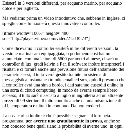
Esisterà in 3 versioni differenti, per acquario marino, per acquario
dolce e per laghetto.
Ma vediamo prima un video introduttivo che, sebbene in inglese, ci
spieghi come funzionerà questo innovativo controller.
[iframe width=”100%” height=”480″
src=”http://player.vimeo.com/video/21218573″]
Come dicevamo il controller esisterà in tre differenti versioni, la
versione marina sarà equipaggiata, o perlomeno così hanno
annunciato, con una lettura di 5600 parametri al mese, ci sarà un
controller di lux, gradi kelvin e Par, il software inoltre interpreterà i
risultati e ci fornirà anche una previsione futura dell’andamento dei
parametri stessi, il tutto verrà gestito tramite un sistema di
messaggistica instantanea tramite email ed sms, quindi presumo che
il controller avrà una sim a bordo, i dati saranno custoditi online in
una sorta di cloud computing, in modo da averne sempre libero
accesso, il tutto sarà rilasciato a luglio in inghilterra ad un attraente
prezzo di 99 sterline. Il tutto condito anche da una misurazione di
pH, temperatura e nitrati in continuo. Da non crederci…
La cosa carina inoltre è che è possibile segnarsi al loro beta-
programma,
per averne uno gratuitamente in prova,
anche se
non conosco bene quali siano le probabilità di averne uno, in ogni