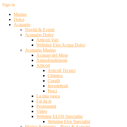
Sign in
Marino
Dolce
Acquario
Novità & Eventi
Acquario Dolce
Articoli Vari
Webring Elos Acqua Dolce
Acquario Marino
Acquari del Mese
Approfondimenti
Articoli
Articoli Tecnici
Chimica
Coralli
Invertebrati
Pesci
La mia vasca
Fai da te
Programmi
Video
Webring ELOS Specialist
Webring Elos Specialist
Magna Romagna – Pizza & Acquari