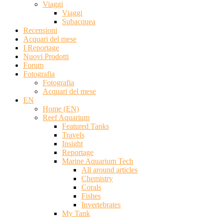
Viaggi
Viaggi
Subacquea
Recensioni
Acquari del mese
I Reportage
Nuovi Prodotti
Forum
Fotografia
Fotografia
Acquari del mese
EN
Home (EN)
Reef Aquarium
Featured Tanks
Travels
Insight
Reportage
Marine Aquarium Tech
All around articles
Chemistry
Corals
Fishes
Invertebrates
My Tank