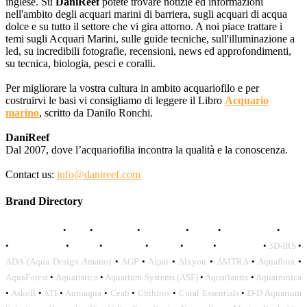
inglese. Su
DaniReef
potete trovare notizie ed informazioni
nell'ambito degli acquari marini di barriera, sugli acquari di acqua
dolce e su tutto il settore che vi gira attorno. A noi piace trattare i
temi sugli Acquari Marini, sulle guide tecniche, sull'illuminazione a
led, su incredibili fotografie, recensioni, news ed approfondimenti,
su tecnica, biologia, pesci e coralli.
Per migliorare la vostra cultura in ambito acquariofilo e per
costruirvi le basi vi consigliamo di leggere il Libro
Acquario
marino
, scritto da Danilo Ronchi.
DaniReef
Dal 2007, dove l’acquariofilia incontra la qualità e la conoscenza.
Contact us:
info@danireef.com
Brand Directory
AQUADISTRI
•
BEA
•
CARMAR
•
DAPHBIO
•
ELOS
•
FORWATER
•
GNC
•
OCEANLIFE
•
OCTO
•
ORPHEK
•
SICCE
•
TECO
•
VCORALS
•
3D-IRS
•
ADA (Aqua Design Amano)
•
AGP
•
Aipai
•
Alxyon
•
AMTRA
•
Aquaflora
•
AquaForest
•
Aquaristica
•
Aquarium Systems (ASF)
•
Aquatlantis
•
Aquatronica
•
Askoll
•
ATI
•
Autoaqua
•
Ceab
•
Chihiros
•
Coral Essentials
•
D-D Aquarium