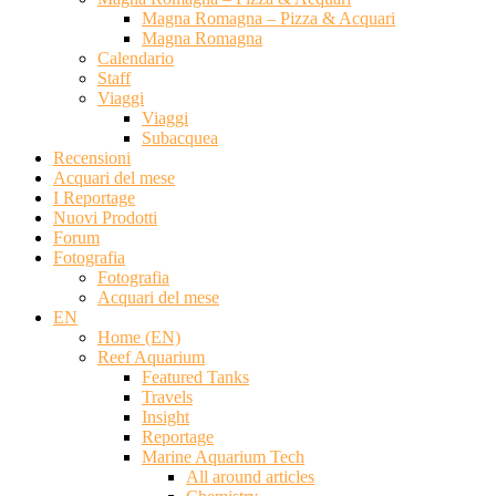
Magna Romagna – Pizza & Acquari
Magna Romagna
Calendario
Staff
Viaggi
Viaggi
Subacquea
Recensioni
Acquari del mese
I Reportage
Nuovi Prodotti
Forum
Fotografia
Fotografia
Acquari del mese
EN
Home (EN)
Reef Aquarium
Featured Tanks
Travels
Insight
Reportage
Marine Aquarium Tech
All around articles