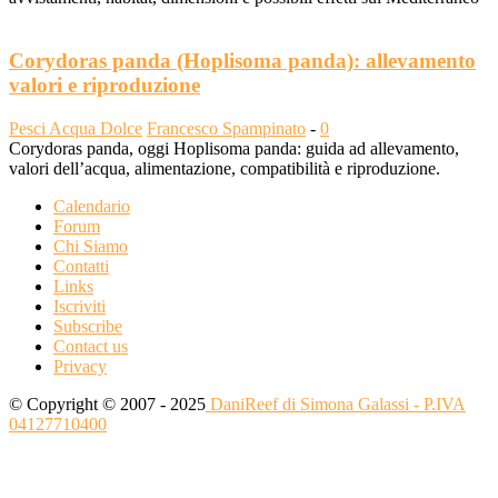
Corydoras panda (Hoplisoma panda): allevamento
valori e riproduzione
Pesci Acqua Dolce
Francesco Spampinato
-
0
Corydoras panda, oggi Hoplisoma panda: guida ad allevamento,
valori dell’acqua, alimentazione, compatibilità e riproduzione.
Calendario
Forum
Chi Siamo
Contatti
Links
Iscriviti
Subscribe
Contact us
Privacy
© Copyright © 2007 - 2025
DaniReef di Simona Galassi - P.IVA
04127710400