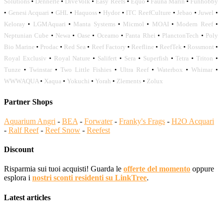
Solutions
•
Dennerle
•
DiveVolk
•
Easy Reefs
•
Equo
•
Fauna Marin
•
Funhobby
•
Genesi Acquari
•
GHL
•
Haquoss
•
Hydor
•
ITC ReefCulture
•
Jebao
•
Juwel
•
Keloray
•
LGMAquari
•
Manta Systems
•
Micmol
•
MOAI
•
Modern Reef
•
Neptunian Cube
•
Newa
•
Oase
•
Oceamo
•
Panta Rhei
•
PlanctonTech
•
Poly
Bio Marine
•
Prodac
•
Red Sea
•
Reef Factory
•
Reefline
•
ReefTek
•
Rossmont
•
Royal Exclusiv
•
Royal Nature
•
Salifert
•
Sera
•
Superfish
•
Tetra
•
Triton
•
Tunze
•
Twinstar
•
Two Little Fishies
•
Ultra Reef
•
Waterbox
•
Whimar
•
WWWAQUA
•
Xaqua
•
Yokuchi
•
Yorah
•
Zlements
•
Zolux
Partner Shops
Aquarium Angri
-
BEA
-
Forwater
-
Franky's Frags
-
H2O Acquari
-
Ralf Reef
-
Reef Snow
-
Reefest
Discount
Risparmia sui tuoi acquisti! Guarda le
offerte del momento
oppure
esplora i
nostri sconti residenti su LinkTree
.
Latest articles