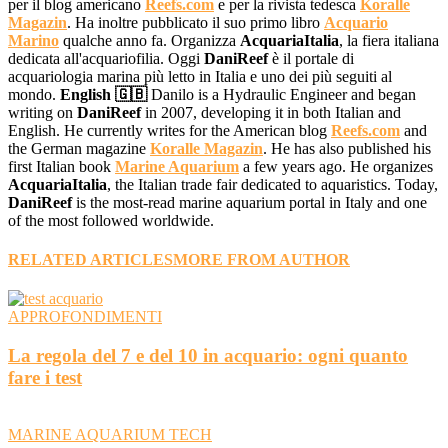
per il blog americano
Reefs.com
e per la rivista tedesca
Koralle
Magazin
. Ha inoltre pubblicato il suo primo libro
Acquario
Marino
qualche anno fa. Organizza
AcquariaItalia
, la fiera italiana
dedicata all'acquariofilia. Oggi
DaniReef
è il portale di
acquariologia marina più letto in Italia e uno dei più seguiti al
mondo.
English 🇬🇧
Danilo is a Hydraulic Engineer and began
writing on
DaniReef
in 2007, developing it in both Italian and
English. He currently writes for the American blog
Reefs.com
and
the German magazine
Koralle Magazin
. He has also published his
first Italian book
Marine Aquarium
a few years ago. He organizes
AcquariaItalia
, the Italian trade fair dedicated to aquaristics. Today,
DaniReef
is the most-read marine aquarium portal in Italy and one
of the most followed worldwide.
RELATED ARTICLES
MORE FROM AUTHOR
APPROFONDIMENTI
La regola del 7 e del 10 in acquario: ogni quanto
fare i test
MARINE AQUARIUM TECH