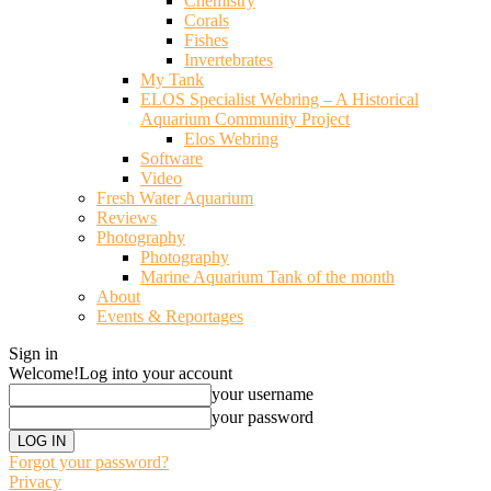
Chemistry
Corals
Fishes
Invertebrates
My Tank
ELOS Specialist Webring – A Historical
Aquarium Community Project
Elos Webring
Software
Video
Fresh Water Aquarium
Reviews
Photography
Photography
Marine Aquarium Tank of the month
About
Events & Reportages
Sign in
Welcome!
Log into your account
your username
your password
Forgot your password?
Privacy