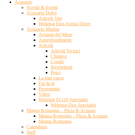
Acquario
Novità & Eventi
Acquario Dolce
Articoli Vari
Webring Elos Acqua Dolce
Acquario Marino
Acquari del Mese
Approfondimenti
Articoli
Articoli Tecnici
Chimica
Coralli
Invertebrati
Pesci
La mia vasca
Fai da te
Programmi
Video
Webring ELOS Specialist
Webring Elos Specialist
Magna Romagna – Pizza & Acquari
Magna Romagna – Pizza & Acquari
Magna Romagna
Calendario
Staff