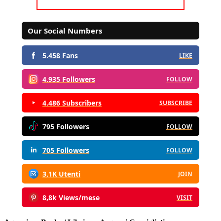
Our Social Numbers
5.458 Fans
LIKE
4.935 Followers
FOLLOW
4.486 Subscribers
SUBSCRIBE
795 Followers
FOLLOW
705 Followers
FOLLOW
3,1K Utenti
JOIN
8,8k Views/mese
VISIT