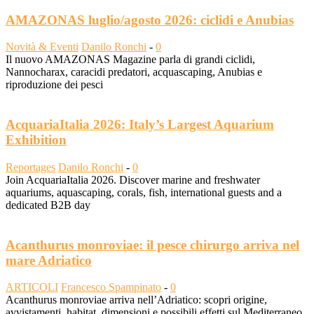
AMAZONAS luglio/agosto 2026: ciclidi e Anubias
Novità & Eventi
Danilo Ronchi
-
0
Il nuovo AMAZONAS Magazine parla di grandi ciclidi,
Nannocharax, caracidi predatori, acquascaping, Anubias e
riproduzione dei pesci
AcquariaItalia 2026: Italy’s Largest Aquarium
Exhibition
Reportages
Danilo Ronchi
-
0
Join AcquariaItalia 2026. Discover marine and freshwater
aquariums, aquascaping, corals, fish, international guests and a
dedicated B2B day
Acanthurus monroviae: il pesce chirurgo arriva nel
mare Adriatico
ARTICOLI
Francesco Spampinato
-
0
Acanthurus monroviae arriva nell’Adriatico: scopri origine,
avvistamenti, habitat, dimensioni e possibili effetti sul Mediterraneo