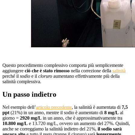
Questo procedimento complessivo comporta più semplicemente
aggiungere
ciò che è stato rimosso
nella correzione della
salinità
perché il
sodio
e il
cloruro
aumentano effettivamente più della
salinità complessiva.
Un passo indietro
Nel esempio dell’
articolo precedente
, la salinità è aumentata di
7,5
ppt
(21%) in un anno, mentre il sodio è aumentato di
8 mg/L
al
giorno =
2920 mg/L
in un anno, che è approssimativamente tra
10.800 mg/L
e 13.720 mg/L, ovvero un aumento del 27%. Quindi,
anche se correggiamo la salinità indietro del 21%,
il sodio sarà
ancora alto
e tutto il resto (tranne il cloruro) sarà
leggermente