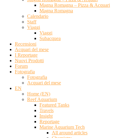
Magna Romagna – Pizza & Acquari
Magna Romagna
Calendario
Staff
Viaggi
Viaggi
Subacquea
Recensioni
Acquari del mese
I Reportage
Nuovi Prodotti
Forum
Fotografia
Fotografia
Acquari del mese
EN
Home (EN)
Reef Aquarium
Featured Tanks
Travels
Insight
Reportage
Marine Aquarium Tech
All around articles