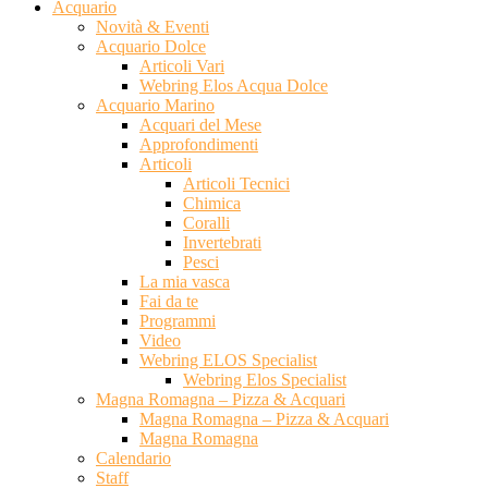
Acquario
Novità & Eventi
Acquario Dolce
Articoli Vari
Webring Elos Acqua Dolce
Acquario Marino
Acquari del Mese
Approfondimenti
Articoli
Articoli Tecnici
Chimica
Coralli
Invertebrati
Pesci
La mia vasca
Fai da te
Programmi
Video
Webring ELOS Specialist
Webring Elos Specialist
Magna Romagna – Pizza & Acquari
Magna Romagna – Pizza & Acquari
Magna Romagna
Calendario
Staff