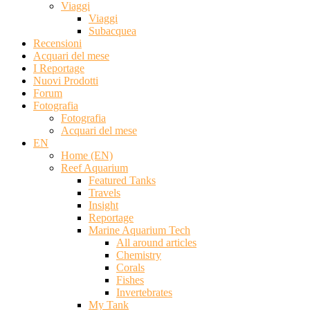
Viaggi
Viaggi
Subacquea
Recensioni
Acquari del mese
I Reportage
Nuovi Prodotti
Forum
Fotografia
Fotografia
Acquari del mese
EN
Home (EN)
Reef Aquarium
Featured Tanks
Travels
Insight
Reportage
Marine Aquarium Tech
All around articles
Chemistry
Corals
Fishes
Invertebrates
My Tank