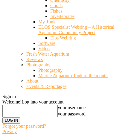
Chemistry
Corals
Fishes
Invertebrates
My Tank
ELOS Specialist Webring – A Historical
Aquarium Community Project
Elos Webring
Software
Video
Fresh Water Aquarium
Reviews
Photography
Photography
Marine Aquarium Tank of the month
About
Events & Reportages
Sign in
Welcome!
Log into your account
your username
your password
Forgot your password?
Privacy