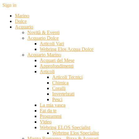
Sign in
Marino
Dolce
Acquario
Novità & Eventi
Acquario Dolce
Articoli Vari
Webring Elos Acqua Dolce
Acquario Marino
Acquari del Mese
Approfondimenti
Articoli
Articoli Tecnici
Chimica
Coralli
Invertebrati
Pesci
La mia vasca
Fai da te
Programmi
Video
Webring ELOS Specialist
Webring Elos Specialist
Magna Romagna – Pizza & Acquari