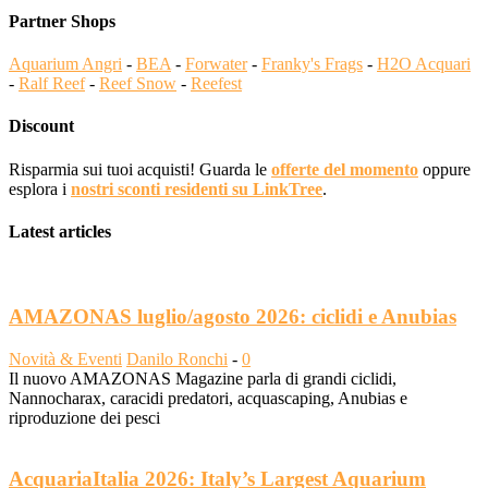
Partner Shops
Aquarium Angri
-
BEA
-
Forwater
-
Franky's Frags
-
H2O Acquari
-
Ralf Reef
-
Reef Snow
-
Reefest
Discount
Risparmia sui tuoi acquisti! Guarda le
offerte del momento
oppure
esplora i
nostri sconti residenti su LinkTree
.
Latest articles
AMAZONAS luglio/agosto 2026: ciclidi e Anubias
Novità & Eventi
Danilo Ronchi
-
0
Il nuovo AMAZONAS Magazine parla di grandi ciclidi,
Nannocharax, caracidi predatori, acquascaping, Anubias e
riproduzione dei pesci
AcquariaItalia 2026: Italy’s Largest Aquarium