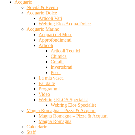
Acquario
Novità & Eventi
Acquario Dolce
Articoli Vari
Webring Elos Acqua Dolce
Acquario Marino
Acquari del Mese
Approfondimenti
Articoli
Articoli Tecnici
Chimica
Coralli
Invertebrati
Pesci
La mia vasca
Fai da te
Programmi
Video
Webring ELOS Specialist
Webring Elos Specialist
Magna Romagna – Pizza & Acquari
Magna Romagna – Pizza & Acquari
Magna Romagna
Calendario
Staff