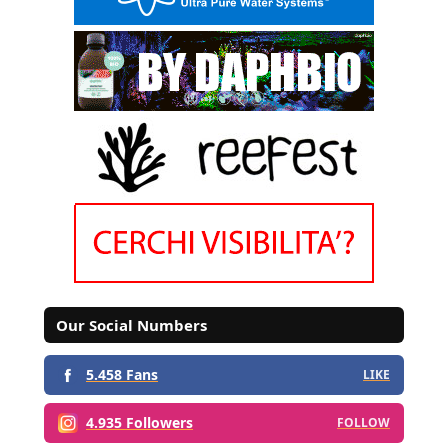
Our Social Numbers
5.458 Fans
LIKE
4.935 Followers
FOLLOW