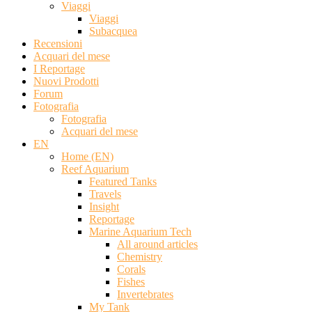
Viaggi
Viaggi
Subacquea
Recensioni
Acquari del mese
I Reportage
Nuovi Prodotti
Forum
Fotografia
Fotografia
Acquari del mese
EN
Home (EN)
Reef Aquarium
Featured Tanks
Travels
Insight
Reportage
Marine Aquarium Tech
All around articles
Chemistry
Corals
Fishes
Invertebrates
My Tank