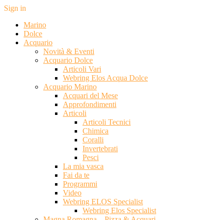
Sign in
Marino
Dolce
Acquario
Novità & Eventi
Acquario Dolce
Articoli Vari
Webring Elos Acqua Dolce
Acquario Marino
Acquari del Mese
Approfondimenti
Articoli
Articoli Tecnici
Chimica
Coralli
Invertebrati
Pesci
La mia vasca
Fai da te
Programmi
Video
Webring ELOS Specialist
Webring Elos Specialist
Magna Romagna – Pizza & Acquari