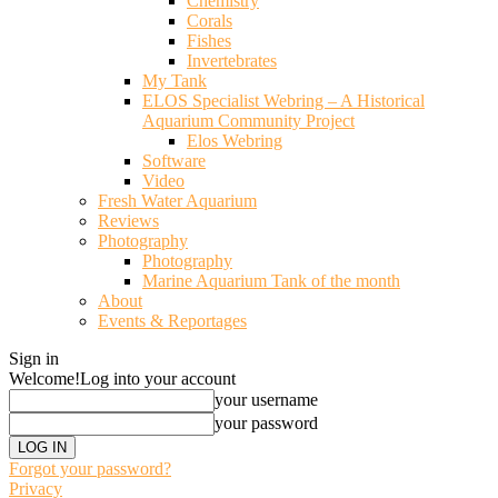
Chemistry
Corals
Fishes
Invertebrates
My Tank
ELOS Specialist Webring – A Historical
Aquarium Community Project
Elos Webring
Software
Video
Fresh Water Aquarium
Reviews
Photography
Photography
Marine Aquarium Tank of the month
About
Events & Reportages
Sign in
Welcome!
Log into your account
your username
your password
Forgot your password?
Privacy