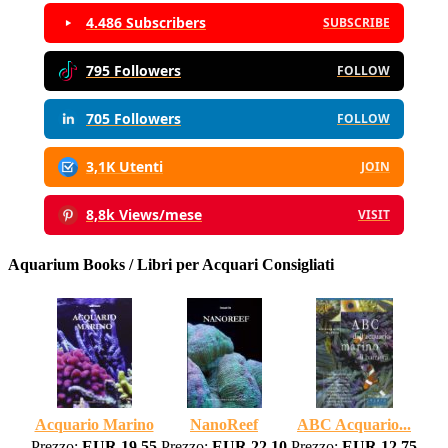
4.486 Subscribers
SUBSCRIBE
795 Followers
FOLLOW
705 Followers
FOLLOW
3,1K Utenti
JOIN
8,8k Views/mese
VISIT
Aquarium Books / Libri per Acquari Consigliati
Acquario Marino
NanoReef
ABC Acquario...
Prezzo:
EUR 19,55
Prezzo:
EUR 22,10
Prezzo:
EUR 12,75