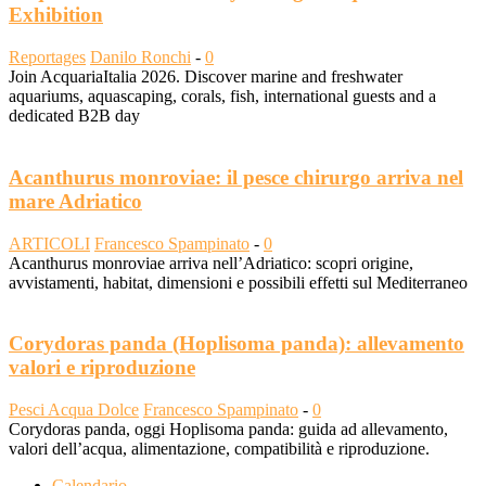
Exhibition
Reportages
Danilo Ronchi
-
0
Join AcquariaItalia 2026. Discover marine and freshwater
aquariums, aquascaping, corals, fish, international guests and a
dedicated B2B day
Acanthurus monroviae: il pesce chirurgo arriva nel
mare Adriatico
ARTICOLI
Francesco Spampinato
-
0
Acanthurus monroviae arriva nell’Adriatico: scopri origine,
avvistamenti, habitat, dimensioni e possibili effetti sul Mediterraneo
Corydoras panda (Hoplisoma panda): allevamento
valori e riproduzione
Pesci Acqua Dolce
Francesco Spampinato
-
0
Corydoras panda, oggi Hoplisoma panda: guida ad allevamento,
valori dell’acqua, alimentazione, compatibilità e riproduzione.
Calendario