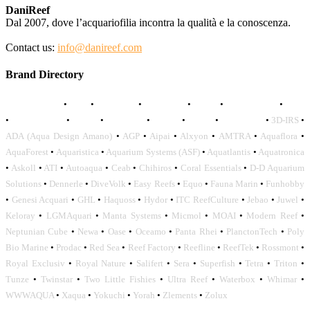
DaniReef
Dal 2007, dove l’acquariofilia incontra la qualità e la conoscenza.
Contact us:
info@danireef.com
Brand Directory
AQUADISTRI
•
BEA
•
CARMAR
•
DAPHBIO
•
ELOS
•
FORWATER
•
GNC
•
OCEANLIFE
•
OCTO
•
ORPHEK
•
SICCE
•
TECO
•
VCORALS
•
3D-IRS
•
ADA (Aqua Design Amano)
•
AGP
•
Aipai
•
Alxyon
•
AMTRA
•
Aquaflora
•
AquaForest
•
Aquaristica
•
Aquarium Systems (ASF)
•
Aquatlantis
•
Aquatronica
•
Askoll
•
ATI
•
Autoaqua
•
Ceab
•
Chihiros
•
Coral Essentials
•
D-D Aquarium
Solutions
•
Dennerle
•
DiveVolk
•
Easy Reefs
•
Equo
•
Fauna Marin
•
Funhobby
•
Genesi Acquari
•
GHL
•
Haquoss
•
Hydor
•
ITC ReefCulture
•
Jebao
•
Juwel
•
Keloray
•
LGMAquari
•
Manta Systems
•
Micmol
•
MOAI
•
Modern Reef
•
Neptunian Cube
•
Newa
•
Oase
•
Oceamo
•
Panta Rhei
•
PlanctonTech
•
Poly
Bio Marine
•
Prodac
•
Red Sea
•
Reef Factory
•
Reefline
•
ReefTek
•
Rossmont
•
Royal Exclusiv
•
Royal Nature
•
Salifert
•
Sera
•
Superfish
•
Tetra
•
Triton
•
Tunze
•
Twinstar
•
Two Little Fishies
•
Ultra Reef
•
Waterbox
•
Whimar
•
WWWAQUA
•
Xaqua
•
Yokuchi
•
Yorah
•
Zlements
•
Zolux