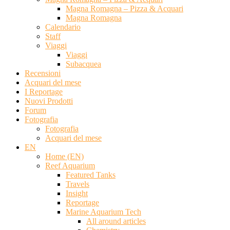
Magna Romagna – Pizza & Acquari
Magna Romagna
Calendario
Staff
Viaggi
Viaggi
Subacquea
Recensioni
Acquari del mese
I Reportage
Nuovi Prodotti
Forum
Fotografia
Fotografia
Acquari del mese
EN
Home (EN)
Reef Aquarium
Featured Tanks
Travels
Insight
Reportage
Marine Aquarium Tech
All around articles