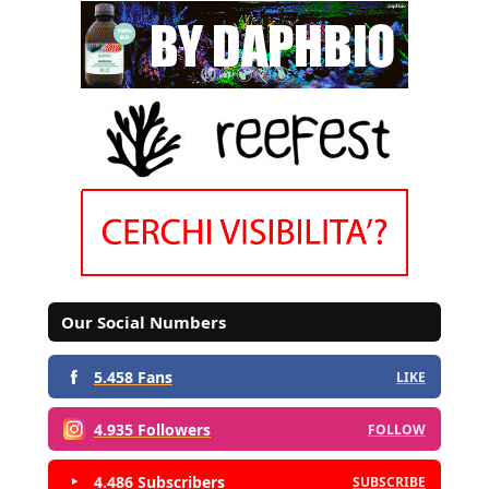
Our Social Numbers
5.458 Fans
LIKE
4.935 Followers
FOLLOW
4.486 Subscribers
SUBSCRIBE