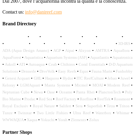
Dal 2007, dove l’acquariofilia incontra la qualità e la conoscenza.
Contact us:
info@danireef.com
Brand Directory
AQUADISTRI
•
BEA
•
CARMAR
•
DAPHBIO
•
ELOS
•
FORWATER
•
GNC
•
OCEANLIFE
•
OCTO
•
ORPHEK
•
SICCE
•
TECO
•
VCORALS
•
3D-IRS
•
ADA (Aqua Design Amano)
•
AGP
•
Aipai
•
Alxyon
•
AMTRA
•
Aquaflora
•
AquaForest
•
Aquaristica
•
Aquarium Systems (ASF)
•
Aquatlantis
•
Aquatronica
•
Askoll
•
ATI
•
Autoaqua
•
Ceab
•
Chihiros
•
Coral Essentials
•
D-D Aquarium
Solutions
•
Dennerle
•
DiveVolk
•
Easy Reefs
•
Equo
•
Fauna Marin
•
Funhobby
•
Genesi Acquari
•
GHL
•
Haquoss
•
Hydor
•
ITC ReefCulture
•
Jebao
•
Juwel
•
Keloray
•
LGMAquari
•
Manta Systems
•
Micmol
•
MOAI
•
Modern Reef
•
Neptunian Cube
•
Newa
•
Oase
•
Oceamo
•
Panta Rhei
•
PlanctonTech
•
Poly
Bio Marine
•
Prodac
•
Red Sea
•
Reef Factory
•
Reefline
•
ReefTek
•
Rossmont
•
Royal Exclusiv
•
Royal Nature
•
Salifert
•
Sera
•
Superfish
•
Tetra
•
Triton
•
Tunze
•
Twinstar
•
Two Little Fishies
•
Ultra Reef
•
Waterbox
•
Whimar
•
WWWAQUA
•
Xaqua
•
Yokuchi
•
Yorah
•
Zlements
•
Zolux
Partner Shops