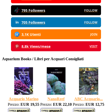
795 Followers
FOLLOW
705 Followers
FOLLOW
3,1K Utenti
JOIN
8,8k Views/mese
VISIT
Aquarium Books / Libri per Acquari Consigliati
Acquario Marino
NanoReef
ABC Acquario...
Prezzo:
EUR 19,55
Prezzo:
EUR 22,10
Prezzo:
EUR 12,75