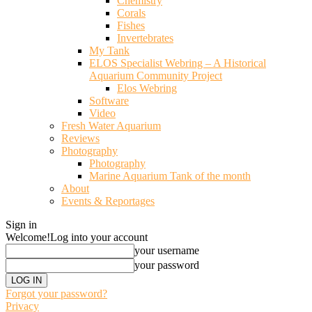
Chemistry
Corals
Fishes
Invertebrates
My Tank
ELOS Specialist Webring – A Historical
Aquarium Community Project
Elos Webring
Software
Video
Fresh Water Aquarium
Reviews
Photography
Photography
Marine Aquarium Tank of the month
About
Events & Reportages
Sign in
Welcome!
Log into your account
your username
your password
Forgot your password?
Privacy