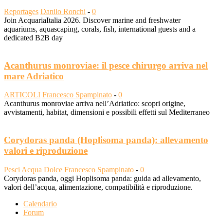
Reportages
Danilo Ronchi
-
0
Join AcquariaItalia 2026. Discover marine and freshwater
aquariums, aquascaping, corals, fish, international guests and a
dedicated B2B day
Acanthurus monroviae: il pesce chirurgo arriva nel
mare Adriatico
ARTICOLI
Francesco Spampinato
-
0
Acanthurus monroviae arriva nell’Adriatico: scopri origine,
avvistamenti, habitat, dimensioni e possibili effetti sul Mediterraneo
Corydoras panda (Hoplisoma panda): allevamento
valori e riproduzione
Pesci Acqua Dolce
Francesco Spampinato
-
0
Corydoras panda, oggi Hoplisoma panda: guida ad allevamento,
valori dell’acqua, alimentazione, compatibilità e riproduzione.
Calendario
Forum