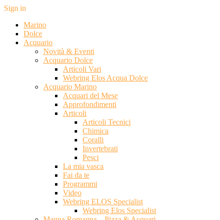
Sign in
Marino
Dolce
Acquario
Novità & Eventi
Acquario Dolce
Articoli Vari
Webring Elos Acqua Dolce
Acquario Marino
Acquari del Mese
Approfondimenti
Articoli
Articoli Tecnici
Chimica
Coralli
Invertebrati
Pesci
La mia vasca
Fai da te
Programmi
Video
Webring ELOS Specialist
Webring Elos Specialist
Magna Romagna – Pizza & Acquari