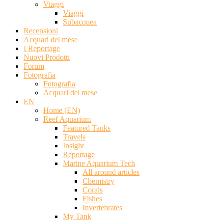
Viaggi
Viaggi
Subacquea
Recensioni
Acquari del mese
I Reportage
Nuovi Prodotti
Forum
Fotografia
Fotografia
Acquari del mese
EN
Home (EN)
Reef Aquarium
Featured Tanks
Travels
Insight
Reportage
Marine Aquarium Tech
All around articles
Chemistry
Corals
Fishes
Invertebrates
My Tank