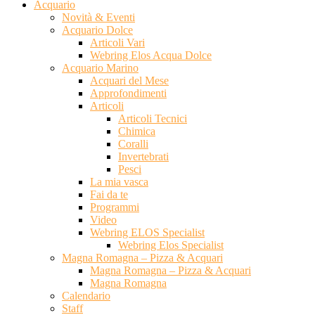
Acquario
Novità & Eventi
Acquario Dolce
Articoli Vari
Webring Elos Acqua Dolce
Acquario Marino
Acquari del Mese
Approfondimenti
Articoli
Articoli Tecnici
Chimica
Coralli
Invertebrati
Pesci
La mia vasca
Fai da te
Programmi
Video
Webring ELOS Specialist
Webring Elos Specialist
Magna Romagna – Pizza & Acquari
Magna Romagna – Pizza & Acquari
Magna Romagna
Calendario
Staff