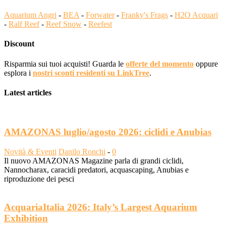
Aquarium Angri
-
BEA
-
Forwater
-
Franky's Frags
-
H2O Acquari
-
Ralf Reef
-
Reef Snow
-
Reefest
Discount
Risparmia sui tuoi acquisti! Guarda le
offerte del momento
oppure
esplora i
nostri sconti residenti su LinkTree
.
Latest articles
AMAZONAS luglio/agosto 2026: ciclidi e Anubias
Novità & Eventi
Danilo Ronchi
-
0
Il nuovo AMAZONAS Magazine parla di grandi ciclidi,
Nannocharax, caracidi predatori, acquascaping, Anubias e
riproduzione dei pesci
AcquariaItalia 2026: Italy’s Largest Aquarium
Exhibition