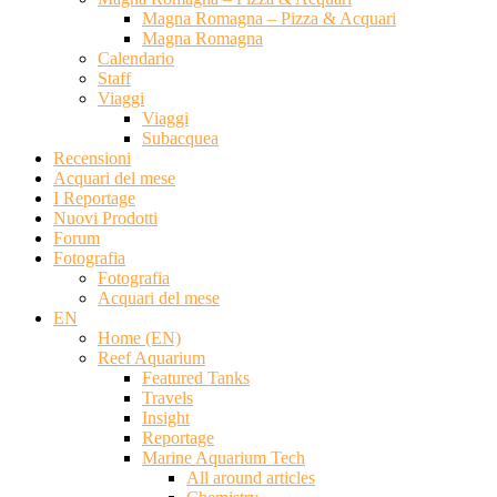
Magna Romagna – Pizza & Acquari
Magna Romagna
Calendario
Staff
Viaggi
Viaggi
Subacquea
Recensioni
Acquari del mese
I Reportage
Nuovi Prodotti
Forum
Fotografia
Fotografia
Acquari del mese
EN
Home (EN)
Reef Aquarium
Featured Tanks
Travels
Insight
Reportage
Marine Aquarium Tech
All around articles