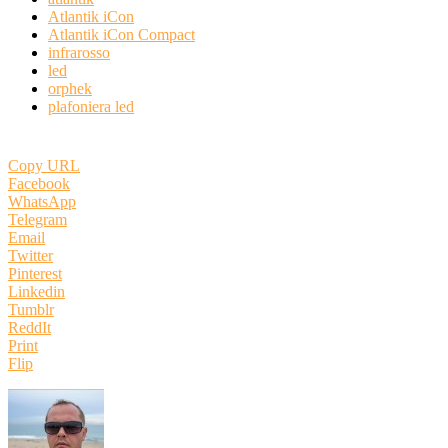
Atlantik iCon
Atlantik iCon Compact
infrarosso
led
orphek
plafoniera led
Copy URL
Facebook
WhatsApp
Telegram
Email
Twitter
Pinterest
Linkedin
Tumblr
ReddIt
Print
Flip