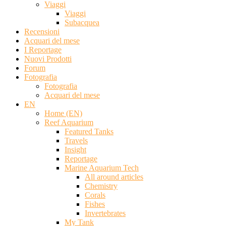
Viaggi
Viaggi
Subacquea
Recensioni
Acquari del mese
I Reportage
Nuovi Prodotti
Forum
Fotografia
Fotografia
Acquari del mese
EN
Home (EN)
Reef Aquarium
Featured Tanks
Travels
Insight
Reportage
Marine Aquarium Tech
All around articles
Chemistry
Corals
Fishes
Invertebrates
My Tank