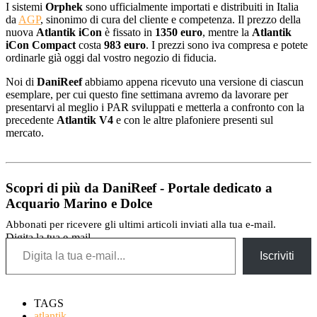
I sistemi
Orphek
sono ufficialmente importati e distribuiti in Italia
da
AGP
, sinonimo di cura del cliente e competenza. Il prezzo della
nuova
Atlantik iCon
è fissato in
1350 euro
, mentre la
Atlantik
iCon Compact
costa
983 euro
. I prezzi sono iva compresa e potete
ordinarle già oggi dal vostro negozio di fiducia.
Noi di
DaniReef
abbiamo appena ricevuto una versione di ciascun
esemplare, per cui questo fine settimana avremo da lavorare per
presentarvi al meglio i PAR sviluppati e metterla a confronto con la
precedente
Atlantik V4
e con le altre plafoniere presenti sul
mercato.
Scopri di più da DaniReef - Portale dedicato a
Acquario Marino e Dolce
Abbonati per ricevere gli ultimi articoli inviati alla tua e-mail.
Digita la tua e-mail...
Iscriviti
TAGS
atlantik