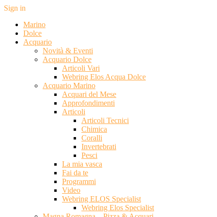
Sign in
Marino
Dolce
Acquario
Novità & Eventi
Acquario Dolce
Articoli Vari
Webring Elos Acqua Dolce
Acquario Marino
Acquari del Mese
Approfondimenti
Articoli
Articoli Tecnici
Chimica
Coralli
Invertebrati
Pesci
La mia vasca
Fai da te
Programmi
Video
Webring ELOS Specialist
Webring Elos Specialist
Magna Romagna – Pizza & Acquari