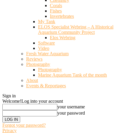
Chemistry
Corals
Fishes
Invertebrates
My Tank
ELOS Specialist Webring – A Historical
Aquarium Community Project
Elos Webring
Software
Video
Fresh Water Aquarium
Reviews
Photography
Photography
Marine Aquarium Tank of the month
About
Events & Reportages
Sign in
Welcome!
Log into your account
your username
your password
Forgot your password?
Privacy