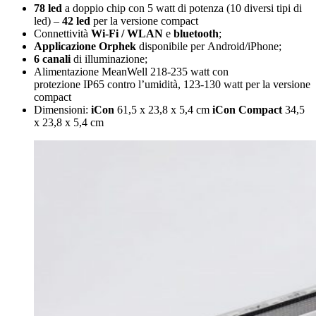
78 led
a doppio chip con 5 watt di potenza (10 diversi tipi di
led) –
42 led
per la versione compact
Connettività
Wi-Fi / WLAN
e
bluetooth
;
Applicazione Orphek
disponibile per Android/iPhone;
6 canali
di illuminazione;
Alimentazione MeanWell 218-235 watt con
protezione IP65 contro l’umidità, 123-130 watt per la versione
compact
Dimensioni:
iCon
61,5 x 23,8 x 5,4 cm
iCon Compact
34,5
x 23,8 x 5,4 cm