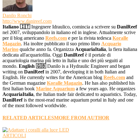
Danilo Ronchi
http://www.danireef.com
Italiano 🇮🇹
Ingegnere Idraulico, comincia a scrivere su
DaniReef
nel 2007, sviluppandolo in italiano ed in inglese. Attualmente scrive
per il blog americano
Reefs.com
e per la rivista tedesca
Koralle
Magazin
. Ha inoltre pubblicato il suo primo libro
Acquario
Marino
qualche anno fa. Organizza
AcquariaItalia
, la fiera italiana
dedicata all'acquariofilia. Oggi
DaniReef
è il portale di
acquariologia marina più letto in Italia e uno dei più seguiti al
mondo.
English 🇬🇧
Danilo is a Hydraulic Engineer and began
writing on
DaniReef
in 2007, developing it in both Italian and
English. He currently writes for the American blog
Reefs.com
and
the German magazine
Koralle Magazin
. He has also published his
first Italian book
Marine Aquarium
a few years ago. He organizes
AcquariaItalia
, the Italian trade fair dedicated to aquaristics. Today,
DaniReef
is the most-read marine aquarium portal in Italy and one
of the most followed worldwide.
RELATED ARTICLES
MORE FROM AUTHOR
ARTICOLI