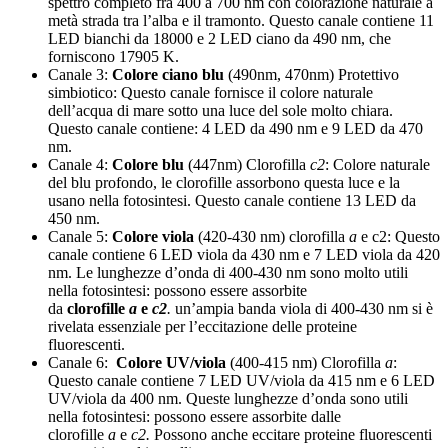
spettro completo fra 400 a 700 nm con colorazione naturale a
metà strada tra l’alba e il tramonto. Questo canale contiene 11
LED bianchi da 18000 e 2 LED ciano da 490 nm, che
forniscono 17905 K.
Canale 3:
Colore ciano blu
(490nm, 470nm) Protettivo
simbiotico: Questo canale fornisce il colore naturale
dell’acqua di mare sotto una luce del sole molto chiara.
Questo canale contiene: 4 LED da 490 nm e 9 LED da 470
nm.
Canale 4:
Colore blu
(447nm) Clorofilla
c2
: Colore naturale
del blu profondo, le clorofille assorbono questa luce e la
usano nella fotosintesi. Questo canale contiene 13 LED da
450 nm.
Canale 5:
Colore viola
(420-430 nm) clorofilla
a
e c2: Questo
canale contiene 6 LED viola da 430 nm e 7 LED viola da 420
nm. Le lunghezze d’onda di 400-430 nm sono molto utili
nella fotosintesi: possono essere assorbite
da
clorofille
a
e
c2
.
un’ampia banda viola di 400-430 nm si è
rivelata essenziale per l’eccitazione delle proteine ​​
fluorescenti.
Canale 6:
Colore UV/viola
(400-415 nm) Clorofilla
a
:
Questo canale contiene 7 LED UV/viola da 415 nm e 6 LED
UV/viola da 400 nm. Queste lunghezze d’onda sono utili
nella fotosintesi: possono essere assorbite dalle
clorofille
a
e
c2.
Possono anche eccitare proteine ​​fluorescenti