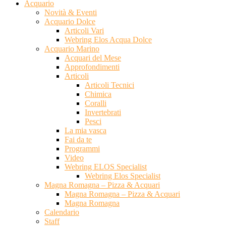
Acquario
Novità & Eventi
Acquario Dolce
Articoli Vari
Webring Elos Acqua Dolce
Acquario Marino
Acquari del Mese
Approfondimenti
Articoli
Articoli Tecnici
Chimica
Coralli
Invertebrati
Pesci
La mia vasca
Fai da te
Programmi
Video
Webring ELOS Specialist
Webring Elos Specialist
Magna Romagna – Pizza & Acquari
Magna Romagna – Pizza & Acquari
Magna Romagna
Calendario
Staff