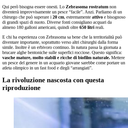
Qui però bisogna essere onesti. Lo
Zebrasoma rostratum
non
diventerà improvvisamente un pesce “facile”. Anzi. Parliamo di un
chirurgo che può superare i
20 cm
, estremamente
attivo
e bisognoso
di grandi spazi di nuoto. Diverse fonti consigliano acquari da
almeno 180 galloni americani, quindi oltre
650 litri
reali.
E chi ha esperienza con Zebrasoma sa bene che la territorialità può
diventare importante, soprattutto verso altri chirurghi dalla forma
simile. Inoltre è un erbivoro continuo. In natura passa la giornata a
brucare alghe bentoniche sulle superfici rocciose. Questo significa:
vasche mature, molto stabili e ricche di biofilm naturale.
Mettere
un pesce del genere in un acquario giovane sarebbe come portare un
atleta olimpico in un fast food e dirgli “arrangiati”.
La rivoluzione nascosta con questa
riproduzione