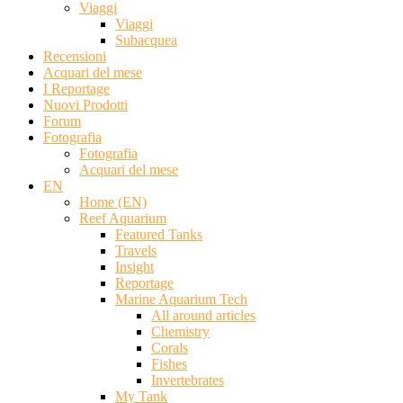
Viaggi
Viaggi
Subacquea
Recensioni
Acquari del mese
I Reportage
Nuovi Prodotti
Forum
Fotografia
Fotografia
Acquari del mese
EN
Home (EN)
Reef Aquarium
Featured Tanks
Travels
Insight
Reportage
Marine Aquarium Tech
All around articles
Chemistry
Corals
Fishes
Invertebrates
My Tank