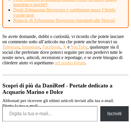
inserirne e perché?
Dagli Zebrasoma flavescens e xanthurum nasce l’ibrido
yurple tang
Rilascio di Zebrasoma flavescens riprodotti alle Hawaii
Se avete domande, dubbi o curiosità, vi ricordo che potete lasciare
un commento sotto all’articolo ma che potete anche trovarci su
Telegram
,
Instagram
,
Facebook
,
X
e
YouTube
, qualunque sia il
social che preferiate dove poterci seguire per non perdervi tutte le
nostre news, articoli, recensioni e reportage, e se avete bisogno di
chiedere aiuto vi aspettiamo
nel nostro forum
.
Scopri di più da DaniReef - Portale dedicato a
Acquario Marino e Dolce
Abbonati per ricevere gli ultimi articoli inviati alla tua e-mail.
Digita la tua e-mail...
Iscriviti