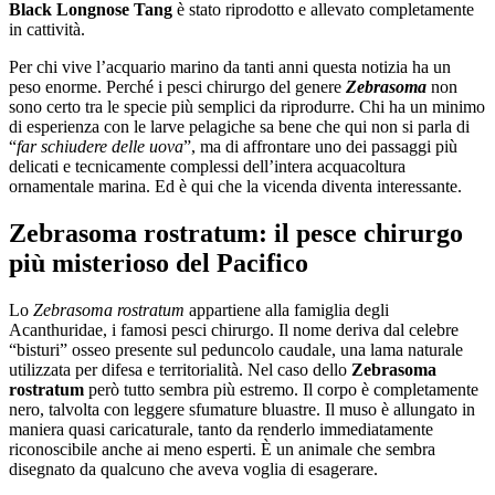
Black Longnose Tang
è stato riprodotto e allevato completamente
in cattività.
Per chi vive l’acquario marino da tanti anni questa notizia ha un
peso enorme. Perché i pesci chirurgo del genere
Zebrasoma
non
sono certo tra le specie più semplici da riprodurre. Chi ha un minimo
di esperienza con le larve pelagiche sa bene che qui non si parla di
“
far schiudere delle uova
”, ma di affrontare uno dei passaggi più
delicati e tecnicamente complessi dell’intera acquacoltura
ornamentale marina. Ed è qui che la vicenda diventa interessante.
Zebrasoma rostratum: il pesce chirurgo
più misterioso del Pacifico
Lo
Zebrasoma rostratum
appartiene alla famiglia degli
Acanthuridae, i famosi pesci chirurgo. Il nome deriva dal celebre
“bisturi” osseo presente sul peduncolo caudale, una lama naturale
utilizzata per difesa e territorialità. Nel caso dello
Zebrasoma
rostratum
però tutto sembra più estremo. Il corpo è completamente
nero, talvolta con leggere sfumature bluastre. Il muso è allungato in
maniera quasi caricaturale, tanto da renderlo immediatamente
riconoscibile anche ai meno esperti. È un animale che sembra
disegnato da qualcuno che aveva voglia di esagerare.