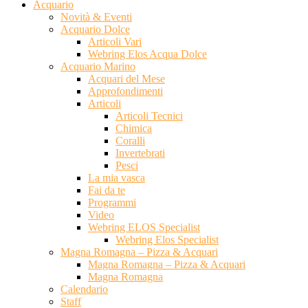
Acquario
Novità & Eventi
Acquario Dolce
Articoli Vari
Webring Elos Acqua Dolce
Acquario Marino
Acquari del Mese
Approfondimenti
Articoli
Articoli Tecnici
Chimica
Coralli
Invertebrati
Pesci
La mia vasca
Fai da te
Programmi
Video
Webring ELOS Specialist
Webring Elos Specialist
Magna Romagna – Pizza & Acquari
Magna Romagna – Pizza & Acquari
Magna Romagna
Calendario
Staff