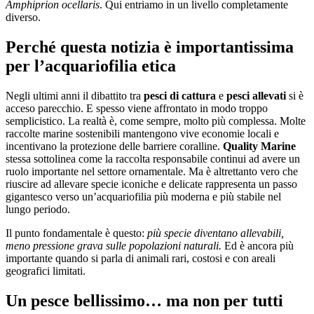
Amphiprion ocellaris
. Qui entriamo in un livello completamente
diverso.
Perché questa notizia è importantissima
per l’acquariofilia etica
Negli ultimi anni il dibattito tra
pesci di cattura
e
pesci allevati
si è
acceso parecchio. E spesso viene affrontato in modo troppo
semplicistico. La realtà è, come sempre, molto più complessa. Molte
raccolte marine sostenibili mantengono vive economie locali e
incentivano la protezione delle barriere coralline.
Quality Marine
stessa sottolinea come la raccolta responsabile continui ad avere un
ruolo importante nel settore ornamentale. Ma è altrettanto vero che
riuscire ad allevare specie iconiche e delicate rappresenta un passo
gigantesco verso un’acquariofilia più moderna e più stabile nel
lungo periodo.
Il punto fondamentale è questo:
più specie diventano allevabili,
meno pressione grava sulle popolazioni naturali.
Ed è ancora più
importante quando si parla di animali rari, costosi e con areali
geografici limitati.
Un pesce bellissimo… ma non per tutti