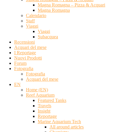
Magna Romagna – Pizza & Acquari
Magna Romagna
Calendario
Staff
Viaggi
Viaggi
Subacquea
Recensioni
Acquari del mese
I Reportage
Nuovi Prodotti
Forum
Fotografia
Fotografia
Acquari del mese
EN
Home (EN)
Reef Aquarium
Featured Tanks
Travels
Insight
Reportage
Marine Aquarium Tech
All around articles