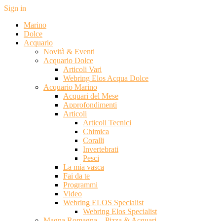
Sign in
Marino
Dolce
Acquario
Novità & Eventi
Acquario Dolce
Articoli Vari
Webring Elos Acqua Dolce
Acquario Marino
Acquari del Mese
Approfondimenti
Articoli
Articoli Tecnici
Chimica
Coralli
Invertebrati
Pesci
La mia vasca
Fai da te
Programmi
Video
Webring ELOS Specialist
Webring Elos Specialist
Magna Romagna – Pizza & Acquari