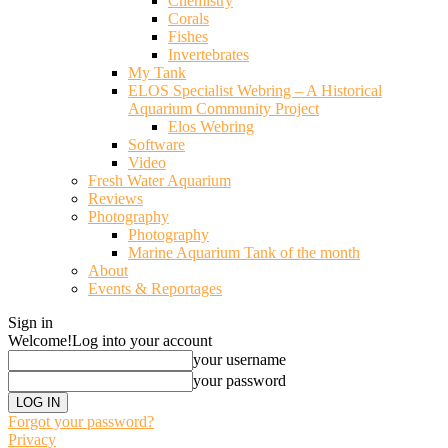
Chemistry
Corals
Fishes
Invertebrates
My Tank
ELOS Specialist Webring – A Historical
Aquarium Community Project
Elos Webring
Software
Video
Fresh Water Aquarium
Reviews
Photography
Photography
Marine Aquarium Tank of the month
About
Events & Reportages
Sign in
Welcome!
Log into your account
your username
your password
Forgot your password?
Privacy