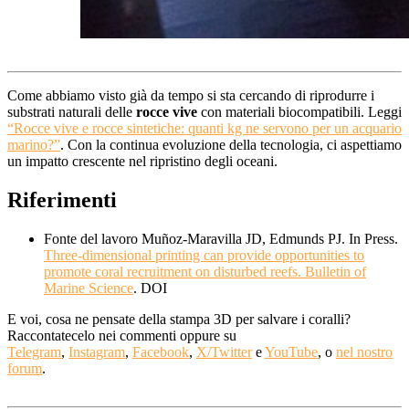
Come abbiamo visto già da tempo si sta cercando di riprodurre i
substrati naturali delle
rocce vive
con materiali biocompatibili. Leggi
“Rocce vive e rocce sintetiche: quanti kg ne servono per un acquario
marino?”
. Con la continua evoluzione della tecnologia, ci aspettiamo
un impatto crescente nel ripristino degli oceani.
Riferimenti
Fonte del lavoro Muñoz-Maravilla JD, Edmunds PJ. In Press.
Three-dimensional printing can provide opportunities to
promote coral recruitment on disturbed reefs. Bulletin of
Marine Science
. DOI
E voi, cosa ne pensate della stampa 3D per salvare i coralli?
Raccontatecelo nei commenti oppure su
Telegram
,
Instagram
,
Facebook
,
X/Twitter
e
YouTube
, o
nel nostro
forum
.