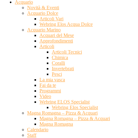
Acquario
Novità & Eventi
Acquario Dolce
Articoli Vari
Webring Elos Acqua Dolce
Acquario Marino
Acquari del Mese
Approfondimenti
Articoli
Articoli Tecnici
Chimica
Coralli
Invertebrati
Pesci
La mia vasca
Fai da te
Programmi
Video
Webring ELOS Specialist
Webring Elos Specialist
Magna Romagna – Pizza & Acquari
Magna Romagna – Pizza & Acquari
Magna Romagna
Calendario
Staff