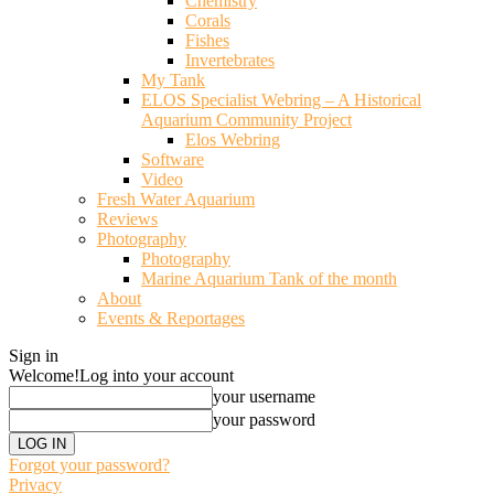
Chemistry
Corals
Fishes
Invertebrates
My Tank
ELOS Specialist Webring – A Historical
Aquarium Community Project
Elos Webring
Software
Video
Fresh Water Aquarium
Reviews
Photography
Photography
Marine Aquarium Tank of the month
About
Events & Reportages
Sign in
Welcome!
Log into your account
your username
your password
Forgot your password?
Privacy