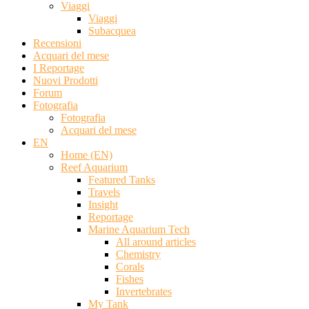
Viaggi
Viaggi
Subacquea
Recensioni
Acquari del mese
I Reportage
Nuovi Prodotti
Forum
Fotografia
Fotografia
Acquari del mese
EN
Home (EN)
Reef Aquarium
Featured Tanks
Travels
Insight
Reportage
Marine Aquarium Tech
All around articles
Chemistry
Corals
Fishes
Invertebrates
My Tank