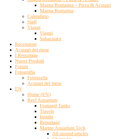
Magna Romagna – Pizza & Acquari
Magna Romagna
Calendario
Staff
Viaggi
Viaggi
Subacquea
Recensioni
Acquari del mese
I Reportage
Nuovi Prodotti
Forum
Fotografia
Fotografia
Acquari del mese
EN
Home (EN)
Reef Aquarium
Featured Tanks
Travels
Insight
Reportage
Marine Aquarium Tech
All around articles