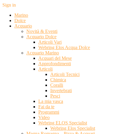
Sign in
Marino
Dolce
Acquario
Novità & Eventi
Acquario Dolce
Articoli Vari
Webring Elos Acqua Dolce
Acquario Marino
Acquari del Mese
Approfondimenti
Articoli
Articoli Tecnici
Chimica
Coralli
Invertebrati
Pesci
La mia vasca
Fai da te
Programmi
Video
Webring ELOS Specialist
Webring Elos Specialist
Magna Romagna – Pizza & Acquari