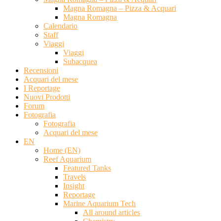
Magna Romagna – Pizza & Acquari
Magna Romagna
Calendario
Staff
Viaggi
Viaggi
Subacquea
Recensioni
Acquari del mese
I Reportage
Nuovi Prodotti
Forum
Fotografia
Fotografia
Acquari del mese
EN
Home (EN)
Reef Aquarium
Featured Tanks
Travels
Insight
Reportage
Marine Aquarium Tech
All around articles