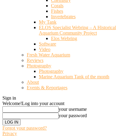
Chemistry
Corals
Fishes
Invertebrates
My Tank
ELOS Specialist Webring – A Historical
Aquarium Community Project
Elos Webring
Software
Video
Fresh Water Aquarium
Reviews
Photography
Photography
Marine Aquarium Tank of the month
About
Events & Reportages
Sign in
Welcome!
Log into your account
your username
your password
Forgot your password?
Privacy