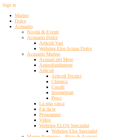
Sign in
Marino
Dolce
Acquario
Novità & Eventi
Acquario Dolce
Articoli Vari
Webring Elos Acqua Dolce
Acquario Marino
Acquari del Mese
Approfondimenti
Articoli
Articoli Tecnici
Chimica
Coralli
Invertebrati
Pesci
La mia vasca
Fai da te
Programmi
Video
Webring ELOS Specialist
Webring Elos Specialist
Magna Romagna – Pizza & Acquari