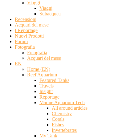
Viaggi
Viaggi
Subacquea
Recensioni
Acquari del mese
I Reportage
Nuovi Prodotti
Forum
Fotografia
Fotografia
Acquari del mese
EN
Home (EN)
Reef Aquarium
Featured Tanks
Travels
Insight
Reportage
Marine Aquarium Tech
All around articles
Chemistry
Corals
Fishes
Invertebrates
My Tank