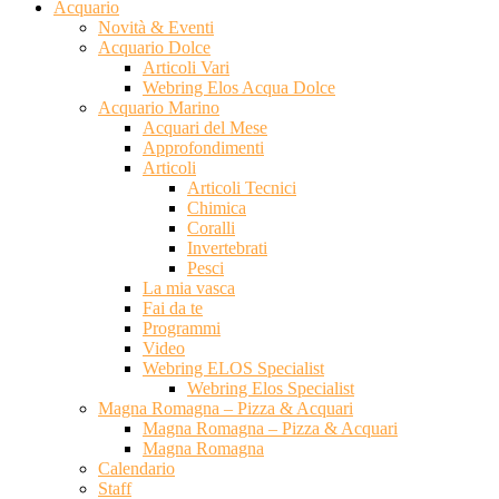
Acquario
Novità & Eventi
Acquario Dolce
Articoli Vari
Webring Elos Acqua Dolce
Acquario Marino
Acquari del Mese
Approfondimenti
Articoli
Articoli Tecnici
Chimica
Coralli
Invertebrati
Pesci
La mia vasca
Fai da te
Programmi
Video
Webring ELOS Specialist
Webring Elos Specialist
Magna Romagna – Pizza & Acquari
Magna Romagna – Pizza & Acquari
Magna Romagna
Calendario
Staff