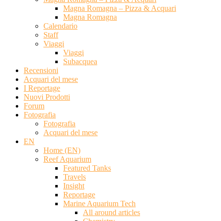
Magna Romagna – Pizza & Acquari
Magna Romagna
Calendario
Staff
Viaggi
Viaggi
Subacquea
Recensioni
Acquari del mese
I Reportage
Nuovi Prodotti
Forum
Fotografia
Fotografia
Acquari del mese
EN
Home (EN)
Reef Aquarium
Featured Tanks
Travels
Insight
Reportage
Marine Aquarium Tech
All around articles