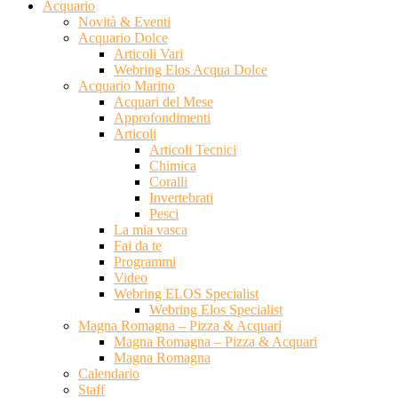
Acquario
Novità & Eventi
Acquario Dolce
Articoli Vari
Webring Elos Acqua Dolce
Acquario Marino
Acquari del Mese
Approfondimenti
Articoli
Articoli Tecnici
Chimica
Coralli
Invertebrati
Pesci
La mia vasca
Fai da te
Programmi
Video
Webring ELOS Specialist
Webring Elos Specialist
Magna Romagna – Pizza & Acquari
Magna Romagna – Pizza & Acquari
Magna Romagna
Calendario
Staff