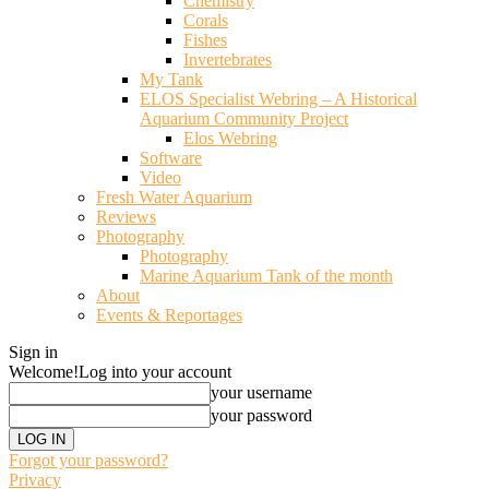
Chemistry
Corals
Fishes
Invertebrates
My Tank
ELOS Specialist Webring – A Historical
Aquarium Community Project
Elos Webring
Software
Video
Fresh Water Aquarium
Reviews
Photography
Photography
Marine Aquarium Tank of the month
About
Events & Reportages
Sign in
Welcome!
Log into your account
your username
your password
Forgot your password?
Privacy