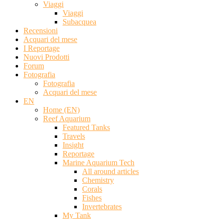
Viaggi
Viaggi
Subacquea
Recensioni
Acquari del mese
I Reportage
Nuovi Prodotti
Forum
Fotografia
Fotografia
Acquari del mese
EN
Home (EN)
Reef Aquarium
Featured Tanks
Travels
Insight
Reportage
Marine Aquarium Tech
All around articles
Chemistry
Corals
Fishes
Invertebrates
My Tank