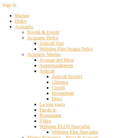
Sign in
Marino
Dolce
Acquario
Novità & Eventi
Acquario Dolce
Articoli Vari
Webring Elos Acqua Dolce
Acquario Marino
Acquari del Mese
Approfondimenti
Articoli
Articoli Tecnici
Chimica
Coralli
Invertebrati
Pesci
La mia vasca
Fai da te
Programmi
Video
Webring ELOS Specialist
Webring Elos Specialist
Magna Romagna – Pizza & Acquari