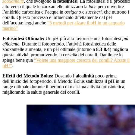
zooxantelle
, che svolgono la
fotosintesi
. La fotosintesi è il processo
attraverso il quale le zooxantelle utilizzano la
luce
per convertire
l’anidride carbonica e l’acqua in
ossigeno
e
zuccheri
, che nutrono i
coralli. Questo processo è influenzato direttamente dal pH
dell’acqua: leggi anche
“5 metodi per alzare il pH in un acquario
marino”
Fotosintesi Ottimale:
Un pH più alto favorisce una fotosintesi
più
efficiente
. Durante il fotoperiodo, l’attività fotosintetica delle
zooxantelle aumenta, e un pH ottimale (intorno a
8.3-8.4
) migliora
questa attività, promuovendo la crescita dei coralli. Danilo ce lo
spiega bene qua
“Volete una maggiore crescita dei coralli? Alzate il
pH!”
.
Effetti del Metodo Bolus:
Dosando l’
alcalinità
poco prima
dell’inizio del fotoperiodo, il Metodo Bolus stabilizza il
pH
in un
range ottimale durante il periodo di massima attività fotosintetica,
migliorando la salute generale dei coralli.