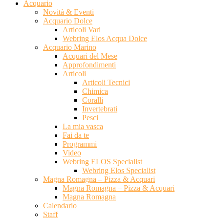
Acquario
Novità & Eventi
Acquario Dolce
Articoli Vari
Webring Elos Acqua Dolce
Acquario Marino
Acquari del Mese
Approfondimenti
Articoli
Articoli Tecnici
Chimica
Coralli
Invertebrati
Pesci
La mia vasca
Fai da te
Programmi
Video
Webring ELOS Specialist
Webring Elos Specialist
Magna Romagna – Pizza & Acquari
Magna Romagna – Pizza & Acquari
Magna Romagna
Calendario
Staff