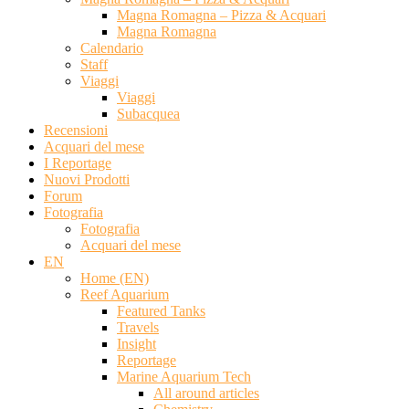
Magna Romagna – Pizza & Acquari
Magna Romagna
Calendario
Staff
Viaggi
Viaggi
Subacquea
Recensioni
Acquari del mese
I Reportage
Nuovi Prodotti
Forum
Fotografia
Fotografia
Acquari del mese
EN
Home (EN)
Reef Aquarium
Featured Tanks
Travels
Insight
Reportage
Marine Aquarium Tech
All around articles