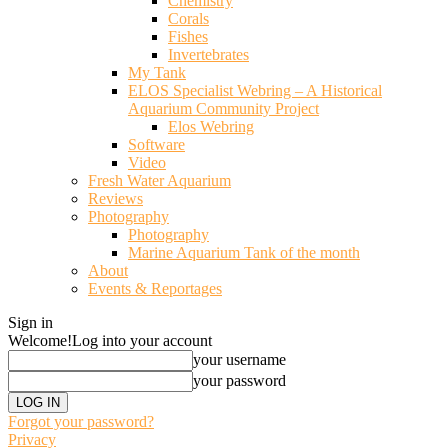
Chemistry
Corals
Fishes
Invertebrates
My Tank
ELOS Specialist Webring – A Historical
Aquarium Community Project
Elos Webring
Software
Video
Fresh Water Aquarium
Reviews
Photography
Photography
Marine Aquarium Tank of the month
About
Events & Reportages
Sign in
Welcome!
Log into your account
your username
your password
Forgot your password?
Privacy