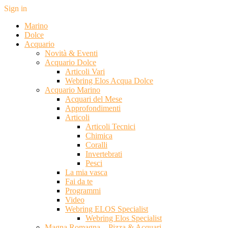
Sign in
Marino
Dolce
Acquario
Novità & Eventi
Acquario Dolce
Articoli Vari
Webring Elos Acqua Dolce
Acquario Marino
Acquari del Mese
Approfondimenti
Articoli
Articoli Tecnici
Chimica
Coralli
Invertebrati
Pesci
La mia vasca
Fai da te
Programmi
Video
Webring ELOS Specialist
Webring Elos Specialist
Magna Romagna – Pizza & Acquari