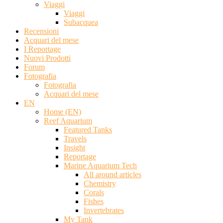
Viaggi
Viaggi
Subacquea
Recensioni
Acquari del mese
I Reportage
Nuovi Prodotti
Forum
Fotografia
Fotografia
Acquari del mese
EN
Home (EN)
Reef Aquarium
Featured Tanks
Travels
Insight
Reportage
Marine Aquarium Tech
All around articles
Chemistry
Corals
Fishes
Invertebrates
My Tank