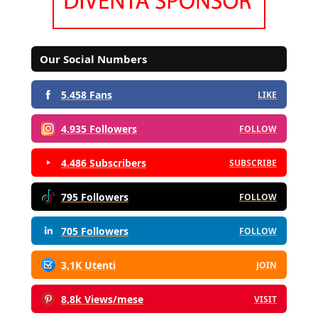
Our Social Numbers
5.458 Fans
LIKE
4.935 Followers
FOLLOW
4.486 Subscribers
SUBSCRIBE
795 Followers
FOLLOW
705 Followers
FOLLOW
3,1K Utenti
JOIN
8,8k Views/mese
VISIT