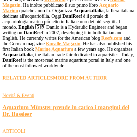
Magazin
. Ha inoltre pubblicato il suo primo libro
Acquario
Marino
qualche anno fa. Organizza
AcquariaItalia
, la fiera italiana
dedicata all'acquariofilia. Oggi
DaniReef
è il portale di
acquariologia marina più letto in Italia e uno dei più seguiti al
mondo.
English 🇬🇧
Danilo is a Hydraulic Engineer and began
writing on
DaniReef
in 2007, developing it in both Italian and
English. He currently writes for the American blog
Reefs.com
and
the German magazine
Koralle Magazin
. He has also published his
first Italian book
Marine Aquarium
a few years ago. He organizes
AcquariaItalia
, the Italian trade fair dedicated to aquaristics. Today,
DaniReef
is the most-read marine aquarium portal in Italy and one
of the most followed worldwide.
RELATED ARTICLES
MORE FROM AUTHOR
Novità & Eventi
Aquarium Münster prende in carico i mangimi del
Dr. Bassleer
ARTICOLI