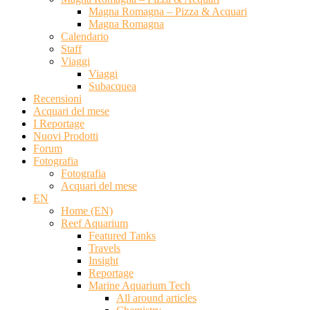
Magna Romagna – Pizza & Acquari
Magna Romagna
Calendario
Staff
Viaggi
Viaggi
Subacquea
Recensioni
Acquari del mese
I Reportage
Nuovi Prodotti
Forum
Fotografia
Fotografia
Acquari del mese
EN
Home (EN)
Reef Aquarium
Featured Tanks
Travels
Insight
Reportage
Marine Aquarium Tech
All around articles