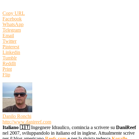
Copy URL
Facebook
WhatsApp
Telegram
Email
Twitter
Pinterest
Linkedin
Tumblr
ReddIt
Print
Flip
Danilo Ronchi
http://www.danireef.com
Italiano 🇮🇹
Ingegnere Idraulico, comincia a scrivere su
DaniReef
nel 2007, sviluppandolo in italiano ed in inglese. Attualmente scrive
per il blog americano
Reefs.com
e per la rivista tedesca
Koralle