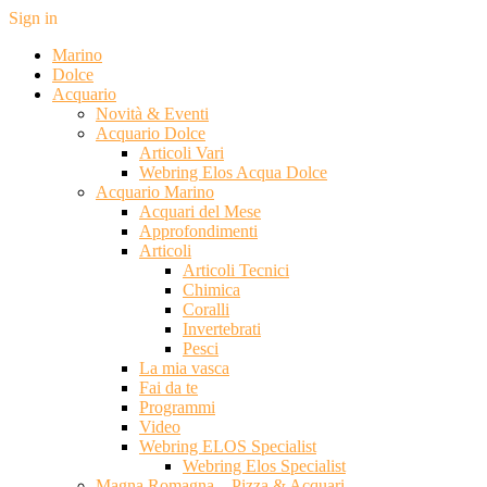
Sign in
Marino
Dolce
Acquario
Novità & Eventi
Acquario Dolce
Articoli Vari
Webring Elos Acqua Dolce
Acquario Marino
Acquari del Mese
Approfondimenti
Articoli
Articoli Tecnici
Chimica
Coralli
Invertebrati
Pesci
La mia vasca
Fai da te
Programmi
Video
Webring ELOS Specialist
Webring Elos Specialist
Magna Romagna – Pizza & Acquari