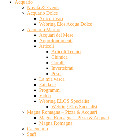
Acquario
Novità & Eventi
Acquario Dolce
Articoli Vari
Webring Elos Acqua Dolce
Acquario Marino
Acquari del Mese
Approfondimenti
Articoli
Articoli Tecnici
Chimica
Coralli
Invertebrati
Pesci
La mia vasca
Fai da te
Programmi
Video
Webring ELOS Specialist
Webring Elos Specialist
Magna Romagna – Pizza & Acquari
Magna Romagna – Pizza & Acquari
Magna Romagna
Calendario
Staff