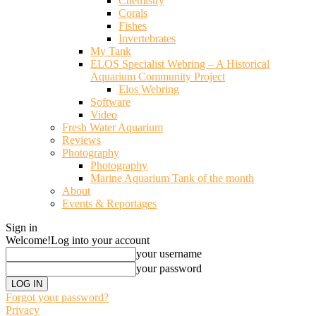
Chemistry
Corals
Fishes
Invertebrates
My Tank
ELOS Specialist Webring – A Historical
Aquarium Community Project
Elos Webring
Software
Video
Fresh Water Aquarium
Reviews
Photography
Photography
Marine Aquarium Tank of the month
About
Events & Reportages
Sign in
Welcome!
Log into your account
your username
your password
Forgot your password?
Privacy