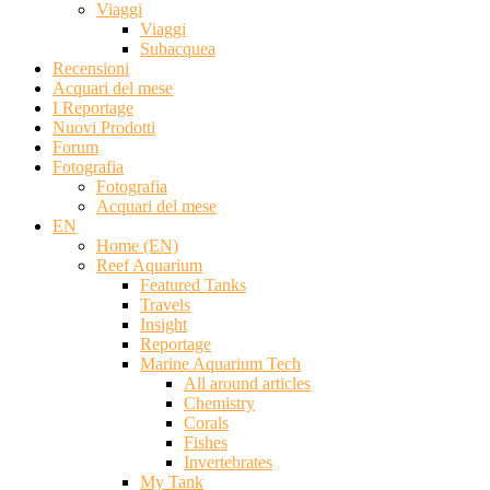
Viaggi
Viaggi
Subacquea
Recensioni
Acquari del mese
I Reportage
Nuovi Prodotti
Forum
Fotografia
Fotografia
Acquari del mese
EN
Home (EN)
Reef Aquarium
Featured Tanks
Travels
Insight
Reportage
Marine Aquarium Tech
All around articles
Chemistry
Corals
Fishes
Invertebrates
My Tank