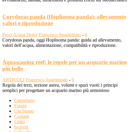
Corydoras panda (Hoplisoma panda): allevamento
valori e riproduzione
Pesci Acqua Dolce
Francesco Spampinato
-
0
Corydoras panda, oggi Hoplisoma panda: guida ad allevamento,
valori dell’acqua, alimentazione, compatibilità e riproduzione.
Aquascaping reef: le regole per un acquario marino
più bello
ARTICOLI
Francesco Spampinato
-
0
Regola dei terzi, sezione aurea, volumi e spazi vuoti: i principi
semplici per progettare un acquario marino più armonioso
Calendario
Forum
Chi Siamo
Contatti
Links
Iscriviti