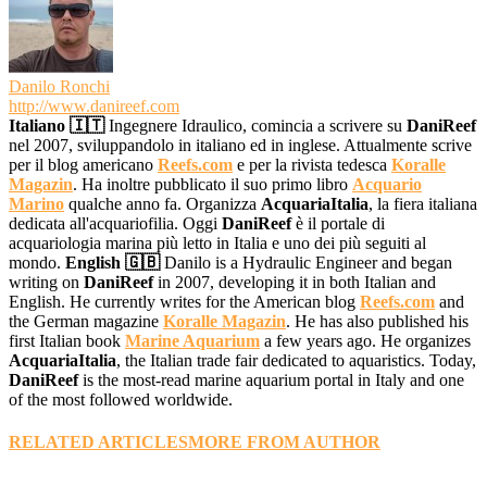
Danilo Ronchi
http://www.danireef.com
Italiano 🇮🇹
Ingegnere Idraulico, comincia a scrivere su
DaniReef
nel 2007, sviluppandolo in italiano ed in inglese. Attualmente scrive
per il blog americano
Reefs.com
e per la rivista tedesca
Koralle
Magazin
. Ha inoltre pubblicato il suo primo libro
Acquario
Marino
qualche anno fa. Organizza
AcquariaItalia
, la fiera italiana
dedicata all'acquariofilia. Oggi
DaniReef
è il portale di
acquariologia marina più letto in Italia e uno dei più seguiti al
mondo.
English 🇬🇧
Danilo is a Hydraulic Engineer and began
writing on
DaniReef
in 2007, developing it in both Italian and
English. He currently writes for the American blog
Reefs.com
and
the German magazine
Koralle Magazin
. He has also published his
first Italian book
Marine Aquarium
a few years ago. He organizes
AcquariaItalia
, the Italian trade fair dedicated to aquaristics. Today,
DaniReef
is the most-read marine aquarium portal in Italy and one
of the most followed worldwide.
RELATED ARTICLES
MORE FROM AUTHOR