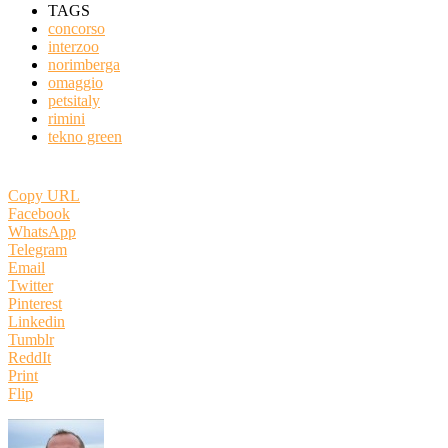
TAGS
concorso
interzoo
norimberga
omaggio
petsitaly
rimini
tekno green
Copy URL
Facebook
WhatsApp
Telegram
Email
Twitter
Pinterest
Linkedin
Tumblr
ReddIt
Print
Flip