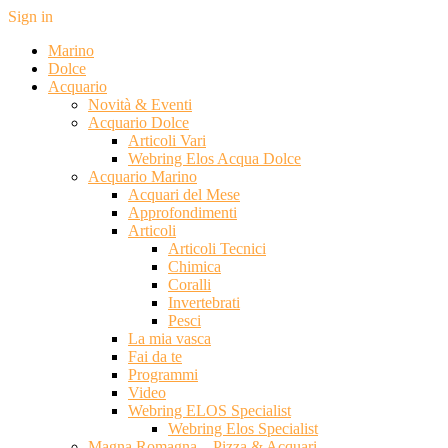
Sign in
Marino
Dolce
Acquario
Novità & Eventi
Acquario Dolce
Articoli Vari
Webring Elos Acqua Dolce
Acquario Marino
Acquari del Mese
Approfondimenti
Articoli
Articoli Tecnici
Chimica
Coralli
Invertebrati
Pesci
La mia vasca
Fai da te
Programmi
Video
Webring ELOS Specialist
Webring Elos Specialist
Magna Romagna – Pizza & Acquari