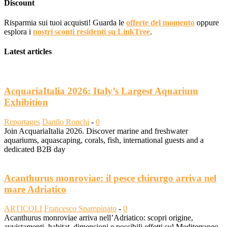
Discount
Risparmia sui tuoi acquisti! Guarda le
offerte del momento
oppure
esplora i
nostri sconti residenti su LinkTree
.
Latest articles
AcquariaItalia 2026: Italy’s Largest Aquarium
Exhibition
Reportages
Danilo Ronchi
-
0
Join AcquariaItalia 2026. Discover marine and freshwater
aquariums, aquascaping, corals, fish, international guests and a
dedicated B2B day
Acanthurus monroviae: il pesce chirurgo arriva nel
mare Adriatico
ARTICOLI
Francesco Spampinato
-
0
Acanthurus monroviae arriva nell’Adriatico: scopri origine,
avvistamenti, habitat, dimensioni e possibili effetti sul Mediterraneo