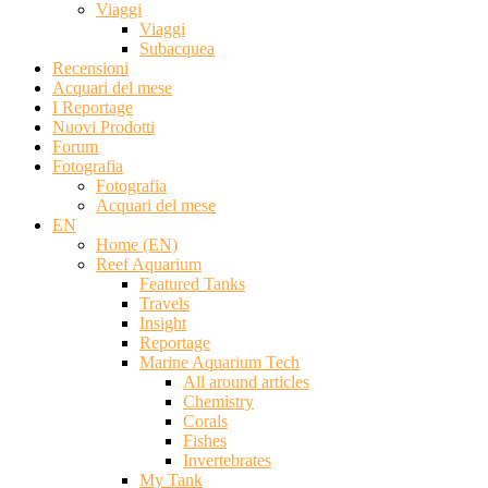
Viaggi
Viaggi
Subacquea
Recensioni
Acquari del mese
I Reportage
Nuovi Prodotti
Forum
Fotografia
Fotografia
Acquari del mese
EN
Home (EN)
Reef Aquarium
Featured Tanks
Travels
Insight
Reportage
Marine Aquarium Tech
All around articles
Chemistry
Corals
Fishes
Invertebrates
My Tank