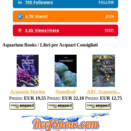
705 Followers
FOLLOW
3,1K Utenti
JOIN
8,8k Views/mese
VISIT
Aquarium Books / Libri per Acquari Consigliati
Acquario Marino
NanoReef
ABC Acquario...
Prezzo:
EUR 19,55
Prezzo:
EUR 22,10
Prezzo:
EUR 12,75