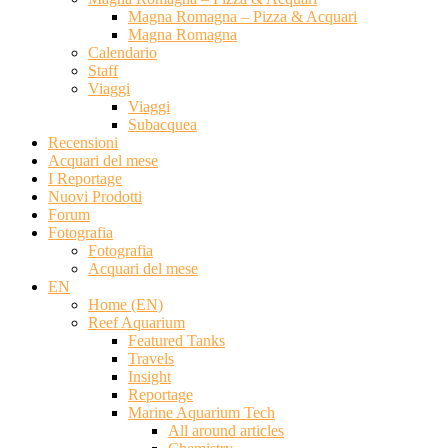
Magna Romagna – Pizza & Acquari
Magna Romagna
Calendario
Staff
Viaggi
Viaggi
Subacquea
Recensioni
Acquari del mese
I Reportage
Nuovi Prodotti
Forum
Fotografia
Fotografia
Acquari del mese
EN
Home (EN)
Reef Aquarium
Featured Tanks
Travels
Insight
Reportage
Marine Aquarium Tech
All around articles