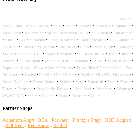
AQUADISTRI
•
BEA
•
CARMAR
•
DAPHBIO
•
ELOS
•
FORWATER
•
GNC
•
OCEANLIFE
•
OCTO
•
ORPHEK
•
SICCE
•
TECO
•
VCORALS
•
3D-IRS
•
ADA (Aqua Design Amano)
•
AGP
•
Aipai
•
Alxyon
•
AMTRA
•
Aquaflora
•
AquaForest
•
Aquaristica
•
Aquarium Systems (ASF)
•
Aquatlantis
•
Aquatronica
•
Askoll
•
ATI
•
Autoaqua
•
Ceab
•
Chihiros
•
Coral Essentials
•
D-D Aquarium
Solutions
•
Dennerle
•
DiveVolk
•
Easy Reefs
•
Equo
•
Fauna Marin
•
Funhobby
•
Genesi Acquari
•
GHL
•
Haquoss
•
Hydor
•
ITC ReefCulture
•
Jebao
•
Juwel
•
Keloray
•
LGMAquari
•
Manta Systems
•
Micmol
•
MOAI
•
Modern Reef
•
Neptunian Cube
•
Newa
•
Oase
•
Oceamo
•
Panta Rhei
•
PlanctonTech
•
Poly
Bio Marine
•
Prodac
•
Red Sea
•
Reef Factory
•
Reefline
•
ReefTek
•
Rossmont
•
Royal Exclusiv
•
Royal Nature
•
Salifert
•
Sera
•
Superfish
•
Tetra
•
Triton
•
Tunze
•
Twinstar
•
Two Little Fishies
•
Ultra Reef
•
Waterbox
•
Whimar
•
WWWAQUA
•
Xaqua
•
Yokuchi
•
Yorah
•
Zlements
•
Zolux
Partner Shops
Aquarium Angri
-
BEA
-
Forwater
-
Franky's Frags
-
H2O Acquari
-
Ralf Reef
-
Reef Snow
-
Reefest