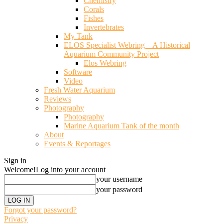
Chemistry
Corals
Fishes
Invertebrates
My Tank
ELOS Specialist Webring – A Historical
Aquarium Community Project
Elos Webring
Software
Video
Fresh Water Aquarium
Reviews
Photography
Photography
Marine Aquarium Tank of the month
About
Events & Reportages
Sign in
Welcome!
Log into your account
your username
your password
Forgot your password?
Privacy