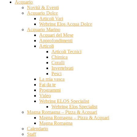
Acquario
Novità & Eventi
Acquario Dolce
Articoli Vari
Webring Elos Acqua Dolce
Acquario Marino
Acquari del Mese
Approfondimenti
Articoli
Articoli Tecnici
Chimica
Coralli
Invertebrati
Pesci
La mia vasca
Fai da te
Programmi
Video
Webring ELOS Specialist
Webring Elos Specialist
Magna Romagna – Pizza & Acquari
Magna Romagna – Pizza & Acquari
Magna Romagna
Calendario
Staff