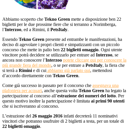
Abbiamo scoperto che
Tekno Green
mette a disposizione ben 22
biglietti per le due prossime fiere che si terranno a Norimberga,
l’
Interzoo
, ed a Rimini, il
PetsItaly
.
Essendo
Tekno Green
presente ad entrambe le manifestazioni, ha
deciso di agevolare i propri clienti e simpatizzanti con un piccolo
concorso che mette in palio ben
22 biglietti omaggio
. Ogni utente
vincitore potrà decidere se utilizzarlo per entrare ad
Interzoo
, se
ancora non conoscere l’
Interzoo
potete cliccare qui per conoscere la
più grande fiera del mondo
, o se per entrare a
PetsItaly
, la fiera che
si terrà a
Rimini
e di cui
abbiamo già parlato qui
, mettendosi
d’accordo direttamente con
Tekno Green
.
Come già successo in passato per il concorso che
assegnava una
plafoniera per acquari
, anche questa volta
Tekno Green
ha legato la
partecipazione al concorso all’
estrazione dei numeri del lotto
. Per
questo motivo inoltre la partecipazione è limitata
ai primi 90 utenti
che si iscriveranno al concorso.
L’estrazione del
26 maggio 2016
infatti decreterà 11 nominativi
vincitori che potranno usufruire di 2 biglietti a testa, per un totale di
22 biglietti omaggio
.