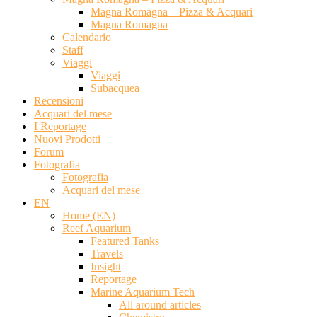
Magna Romagna – Pizza & Acquari
Magna Romagna
Calendario
Staff
Viaggi
Viaggi
Subacquea
Recensioni
Acquari del mese
I Reportage
Nuovi Prodotti
Forum
Fotografia
Fotografia
Acquari del mese
EN
Home (EN)
Reef Aquarium
Featured Tanks
Travels
Insight
Reportage
Marine Aquarium Tech
All around articles