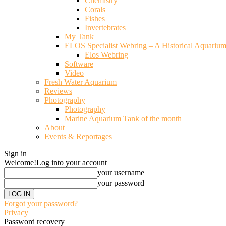
Chemistry
Corals
Fishes
Invertebrates
My Tank
ELOS Specialist Webring – A Historical Aquariu
Elos Webring
Software
Video
Fresh Water Aquarium
Reviews
Photography
Photography
Marine Aquarium Tank of the month
About
Events & Reportages
Sign in
Welcome!
Log into your account
your username
your password
Forgot your password?
Privacy
Password recovery