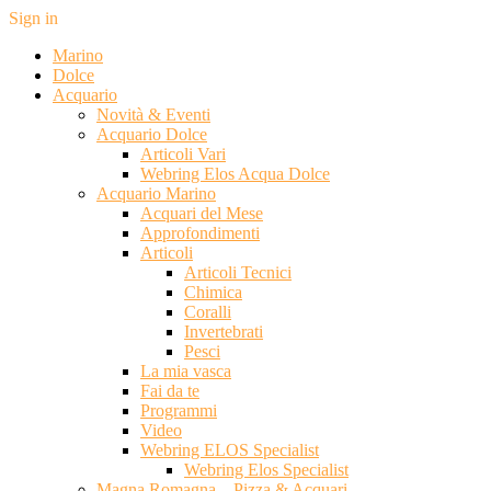
Sign in
Marino
Dolce
Acquario
Novità & Eventi
Acquario Dolce
Articoli Vari
Webring Elos Acqua Dolce
Acquario Marino
Acquari del Mese
Approfondimenti
Articoli
Articoli Tecnici
Chimica
Coralli
Invertebrati
Pesci
La mia vasca
Fai da te
Programmi
Video
Webring ELOS Specialist
Webring Elos Specialist
Magna Romagna – Pizza & Acquari