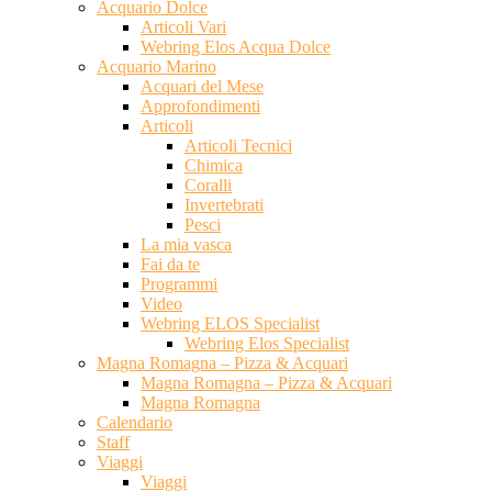
Acquario Dolce
Articoli Vari
Webring Elos Acqua Dolce
Acquario Marino
Acquari del Mese
Approfondimenti
Articoli
Articoli Tecnici
Chimica
Coralli
Invertebrati
Pesci
La mia vasca
Fai da te
Programmi
Video
Webring ELOS Specialist
Webring Elos Specialist
Magna Romagna – Pizza & Acquari
Magna Romagna – Pizza & Acquari
Magna Romagna
Calendario
Staff
Viaggi
Viaggi