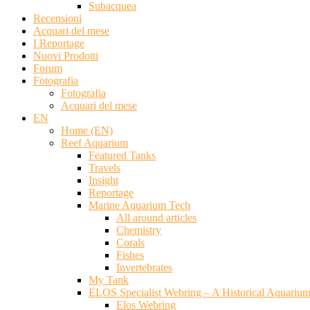
Subacquea
Recensioni
Acquari del mese
I Reportage
Nuovi Prodotti
Forum
Fotografia
Fotografia
Acquari del mese
EN
Home (EN)
Reef Aquarium
Featured Tanks
Travels
Insight
Reportage
Marine Aquarium Tech
All around articles
Chemistry
Corals
Fishes
Invertebrates
My Tank
ELOS Specialist Webring – A Historical Aquariu
Elos Webring