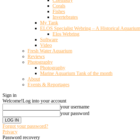
Chemistry
Corals
Fishes
Invertebrates
My Tank
ELOS Specialist Webring – A Historical Aquariu
Elos Webring
Software
Video
Fresh Water Aquarium
Reviews
Photography
Photography
Marine Aquarium Tank of the month
About
Events & Reportages
Sign in
Welcome!
Log into your account
your username
your password
Forgot your password?
Privacy
Password recovery