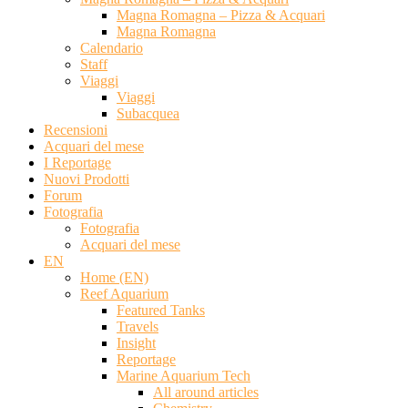
Magna Romagna – Pizza & Acquari
Magna Romagna
Calendario
Staff
Viaggi
Viaggi
Subacquea
Recensioni
Acquari del mese
I Reportage
Nuovi Prodotti
Forum
Fotografia
Fotografia
Acquari del mese
EN
Home (EN)
Reef Aquarium
Featured Tanks
Travels
Insight
Reportage
Marine Aquarium Tech
All around articles