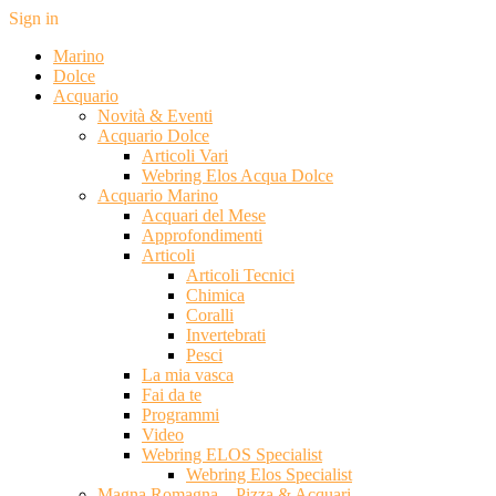
Sign in
Marino
Dolce
Acquario
Novità & Eventi
Acquario Dolce
Articoli Vari
Webring Elos Acqua Dolce
Acquario Marino
Acquari del Mese
Approfondimenti
Articoli
Articoli Tecnici
Chimica
Coralli
Invertebrati
Pesci
La mia vasca
Fai da te
Programmi
Video
Webring ELOS Specialist
Webring Elos Specialist
Magna Romagna – Pizza & Acquari