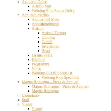
Acquario Dolce
Articoli Vari
Webring Elos Acqua Dolce
Acquario Marino
Acquari del Mese
Approfondimenti
Articoli
Articoli Tecnici
Chimica
Coralli
Invertebrati
Pesci
La mia vasca
Fai da te
Programmi
Video
Webring ELOS Specialist
Webring Elos Specialist
Magna Romagna – Pizza & Acquari
Magna Romagna – Pizza & Acquari
Magna Romagna
Calendario
Staff
Viaggi
Viaggi