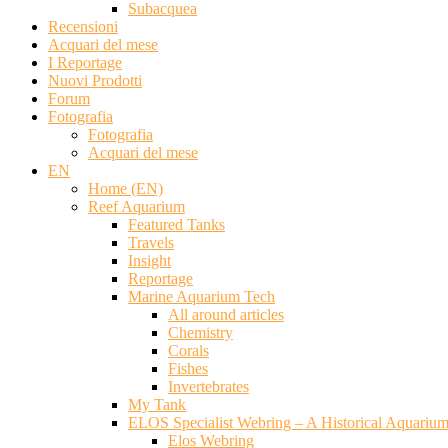
Subacquea
Recensioni
Acquari del mese
I Reportage
Nuovi Prodotti
Forum
Fotografia
Fotografia
Acquari del mese
EN
Home (EN)
Reef Aquarium
Featured Tanks
Travels
Insight
Reportage
Marine Aquarium Tech
All around articles
Chemistry
Corals
Fishes
Invertebrates
My Tank
ELOS Specialist Webring – A Historical Aquariu
Elos Webring