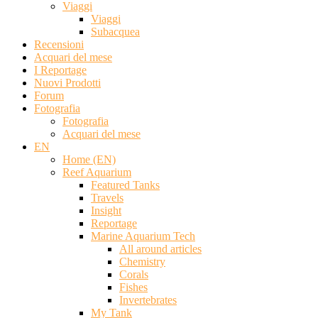
Viaggi
Viaggi
Subacquea
Recensioni
Acquari del mese
I Reportage
Nuovi Prodotti
Forum
Fotografia
Fotografia
Acquari del mese
EN
Home (EN)
Reef Aquarium
Featured Tanks
Travels
Insight
Reportage
Marine Aquarium Tech
All around articles
Chemistry
Corals
Fishes
Invertebrates
My Tank