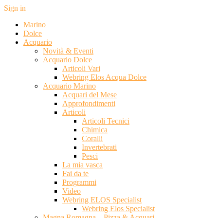
Sign in
Marino
Dolce
Acquario
Novità & Eventi
Acquario Dolce
Articoli Vari
Webring Elos Acqua Dolce
Acquario Marino
Acquari del Mese
Approfondimenti
Articoli
Articoli Tecnici
Chimica
Coralli
Invertebrati
Pesci
La mia vasca
Fai da te
Programmi
Video
Webring ELOS Specialist
Webring Elos Specialist
Magna Romagna – Pizza & Acquari