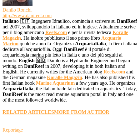
Danilo Ronchi
http://www.danireef.com
Italiano 🇮🇹
Ingegnere Idraulico, comincia a scrivere su
DaniReef
nel 2007, sviluppandolo in italiano ed in inglese. Attualmente scrive
per il blog americano
Reefs.com
e per la rivista tedesca
Koralle
Magazin
. Ha inoltre pubblicato il suo primo libro
Acquario
Marino
qualche anno fa. Organizza
AcquariaItalia
, la fiera italiana
dedicata all'acquariofilia. Oggi
DaniReef
è il portale di
acquariologia marina più letto in Italia e uno dei più seguiti al
mondo.
English 🇬🇧
Danilo is a Hydraulic Engineer and began
writing on
DaniReef
in 2007, developing it in both Italian and
English. He currently writes for the American blog
Reefs.com
and
the German magazine
Koralle Magazin
. He has also published his
first Italian book
Marine Aquarium
a few years ago. He organizes
AcquariaItalia
, the Italian trade fair dedicated to aquaristics. Today,
DaniReef
is the most-read marine aquarium portal in Italy and one
of the most followed worldwide.
RELATED ARTICLES
MORE FROM AUTHOR
Reportage