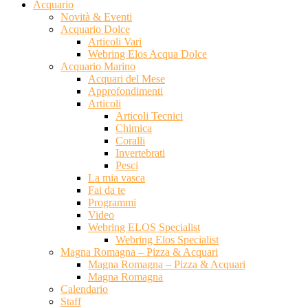
Acquario
Novità & Eventi
Acquario Dolce
Articoli Vari
Webring Elos Acqua Dolce
Acquario Marino
Acquari del Mese
Approfondimenti
Articoli
Articoli Tecnici
Chimica
Coralli
Invertebrati
Pesci
La mia vasca
Fai da te
Programmi
Video
Webring ELOS Specialist
Webring Elos Specialist
Magna Romagna – Pizza & Acquari
Magna Romagna – Pizza & Acquari
Magna Romagna
Calendario
Staff