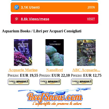
3,1K Utenti
JOIN
8,8k Views/mese
VISIT
Aquarium Books / Libri per Acquari Consigliati
Acquario Marino
NanoReef
ABC Acquario...
Prezzo:
EUR 19,55
Prezzo:
EUR 22,10
Prezzo:
EUR 12,75