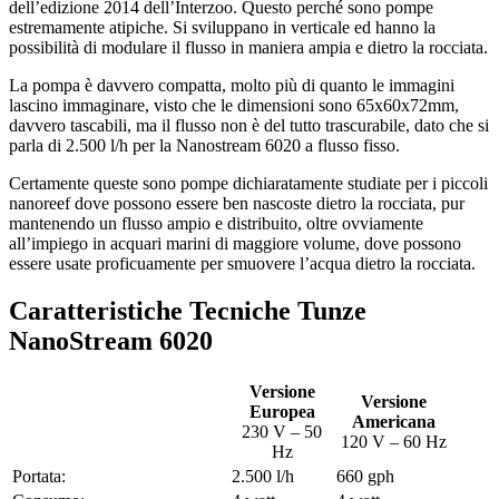
dell’edizione 2014 dell’Interzoo. Questo perché sono pompe
estremamente atipiche. Si sviluppano in verticale ed hanno la
possibilità di modulare il flusso in maniera ampia e dietro la rocciata.
La pompa è davvero compatta, molto più di quanto le immagini
lascino immaginare, visto che le dimensioni sono 65x60x72mm,
davvero tascabili, ma il flusso non è del tutto trascurabile, dato che si
parla di 2.500 l/h per la Nanostream 6020 a flusso fisso.
Certamente queste sono pompe dichiaratamente studiate per i piccoli
nanoreef dove possono essere ben nascoste dietro la rocciata, pur
mantenendo un flusso ampio e distribuito, oltre ovviamente
all’impiego in acquari marini di maggiore volume, dove possono
essere usate proficuamente per smuovere l’acqua dietro la rocciata.
Caratteristiche Tecniche Tunze
NanoStream 6020
Versione
Versione
Europea
Americana
230 V – 50
120 V – 60 Hz
Hz
Portata:
2.500 l/h
660 gph