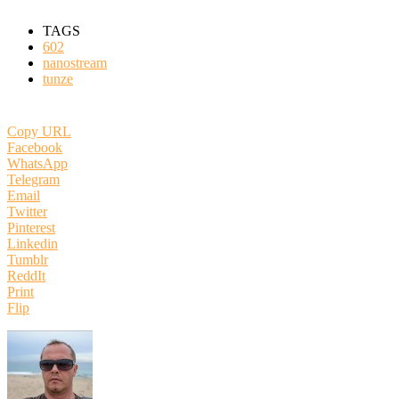
TAGS
602
nanostream
tunze
Copy URL
Facebook
WhatsApp
Telegram
Email
Twitter
Pinterest
Linkedin
Tumblr
ReddIt
Print
Flip