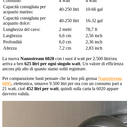
Consumo:
4 watt
4 watt
Capacità consigliata per
40-250 litri
10-66 gal
acquario marino:
Capacità consigliata per
40-250 litri
16-32 gal
acquario dolce:
Lunghezza del cavo:
2 metri
78,7 ft
Larghezza
6,6 cm
2,56 inch
Profondità
6,0 cm
2,36 inch
Altezza
7,2 cm
2,83 inch
La nuova
Nanostream 6020
con i suoi 4 watt per 2.500 litri/ora
arriva a ben
625 litri per ogni singolo watt
. Un valore di efficienza
ancora più alto di quanto siamo soliti registrare.
Per comparazione basti pensare che la ben più grossa
Nanostream
6095
, elettronica, smuove 9.500 litri per ora con un consumo pari a
21 watt, cioè
452 litri per watt
, quindi sulla carta la 6020 appare
davvero valida.