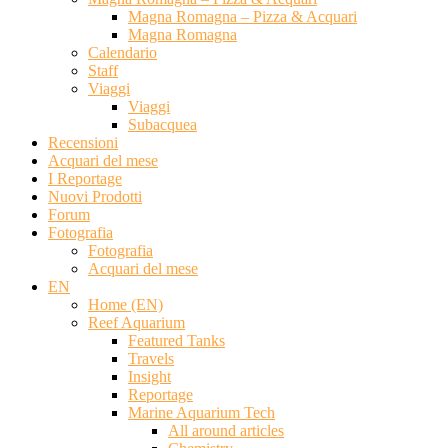
Magna Romagna – Pizza & Acquari
Magna Romagna
Calendario
Staff
Viaggi
Viaggi
Subacquea
Recensioni
Acquari del mese
I Reportage
Nuovi Prodotti
Forum
Fotografia
Fotografia
Acquari del mese
EN
Home (EN)
Reef Aquarium
Featured Tanks
Travels
Insight
Reportage
Marine Aquarium Tech
All around articles