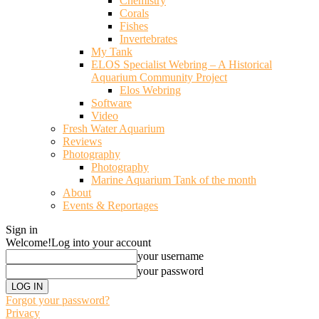
Chemistry
Corals
Fishes
Invertebrates
My Tank
ELOS Specialist Webring – A Historical
Aquarium Community Project
Elos Webring
Software
Video
Fresh Water Aquarium
Reviews
Photography
Photography
Marine Aquarium Tank of the month
About
Events & Reportages
Sign in
Welcome!
Log into your account
your username
your password
Forgot your password?
Privacy