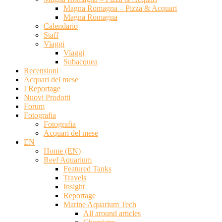
Magna Romagna – Pizza & Acquari
Magna Romagna
Calendario
Staff
Viaggi
Viaggi
Subacquea
Recensioni
Acquari del mese
I Reportage
Nuovi Prodotti
Forum
Fotografia
Fotografia
Acquari del mese
EN
Home (EN)
Reef Aquarium
Featured Tanks
Travels
Insight
Reportage
Marine Aquarium Tech
All around articles