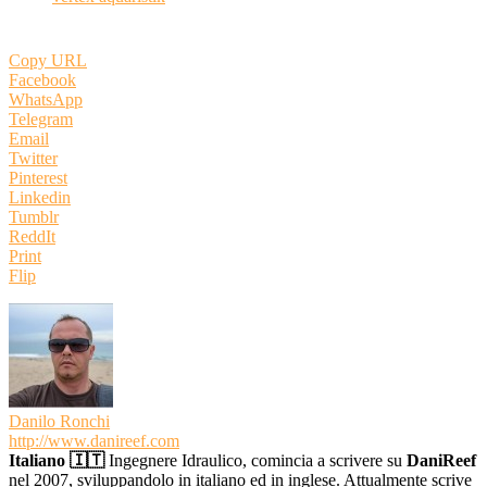
Copy URL
Facebook
WhatsApp
Telegram
Email
Twitter
Pinterest
Linkedin
Tumblr
ReddIt
Print
Flip
Danilo Ronchi
http://www.danireef.com
Italiano 🇮🇹
Ingegnere Idraulico, comincia a scrivere su
DaniReef
nel 2007, sviluppandolo in italiano ed in inglese. Attualmente scrive