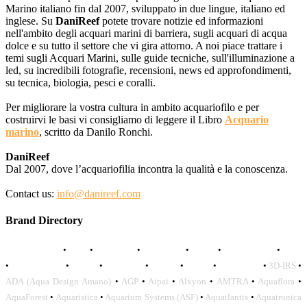
Marino italiano fin dal 2007, sviluppato in due lingue, italiano ed
inglese. Su
DaniReef
potete trovare notizie ed informazioni
nell'ambito degli acquari marini di barriera, sugli acquari di acqua
dolce e su tutto il settore che vi gira attorno. A noi piace trattare i
temi sugli Acquari Marini, sulle guide tecniche, sull'illuminazione a
led, su incredibili fotografie, recensioni, news ed approfondimenti,
su tecnica, biologia, pesci e coralli.
Per migliorare la vostra cultura in ambito acquariofilo e per
costruirvi le basi vi consigliamo di leggere il Libro
Acquario
marino
, scritto da Danilo Ronchi.
DaniReef
Dal 2007, dove l’acquariofilia incontra la qualità e la conoscenza.
Contact us:
info@danireef.com
Brand Directory
AQUADISTRI
•
BEA
•
CARMAR
•
DAPHBIO
•
ELOS
•
FORWATER
•
GNC
•
OCEANLIFE
•
OCTO
•
ORPHEK
•
SICCE
•
TECO
•
VCORALS
•
3D-IRS
•
ADA (Aqua Design Amano)
•
AGP
•
Aipai
•
Alxyon
•
AMTRA
•
Aquaflora
•
AquaForest
•
Aquaristica
•
Aquarium Systems (ASF)
•
Aquatlantis
•
Aquatronica