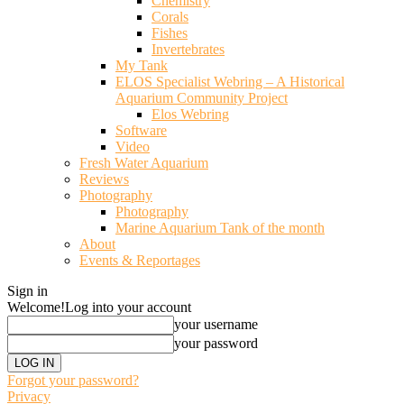
Chemistry
Corals
Fishes
Invertebrates
My Tank
ELOS Specialist Webring – A Historical
Aquarium Community Project
Elos Webring
Software
Video
Fresh Water Aquarium
Reviews
Photography
Photography
Marine Aquarium Tank of the month
About
Events & Reportages
Sign in
Welcome!
Log into your account
your username
your password
Forgot your password?
Privacy