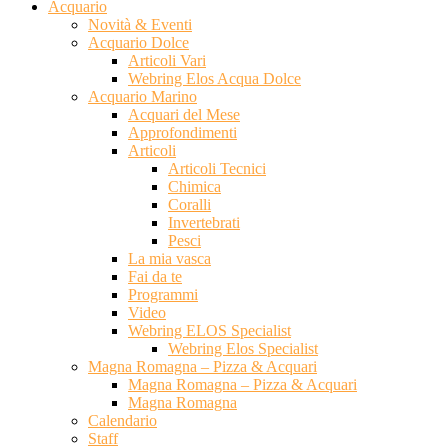
Acquario
Novità & Eventi
Acquario Dolce
Articoli Vari
Webring Elos Acqua Dolce
Acquario Marino
Acquari del Mese
Approfondimenti
Articoli
Articoli Tecnici
Chimica
Coralli
Invertebrati
Pesci
La mia vasca
Fai da te
Programmi
Video
Webring ELOS Specialist
Webring Elos Specialist
Magna Romagna – Pizza & Acquari
Magna Romagna – Pizza & Acquari
Magna Romagna
Calendario
Staff