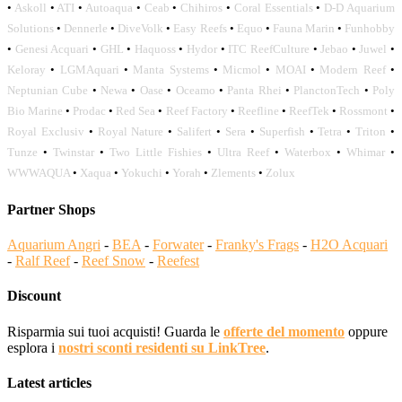
•
Askoll
•
ATI
•
Autoaqua
•
Ceab
•
Chihiros
•
Coral Essentials
•
D-D Aquarium
Solutions
•
Dennerle
•
DiveVolk
•
Easy Reefs
•
Equo
•
Fauna Marin
•
Funhobby
•
Genesi Acquari
•
GHL
•
Haquoss
•
Hydor
•
ITC ReefCulture
•
Jebao
•
Juwel
•
Keloray
•
LGMAquari
•
Manta Systems
•
Micmol
•
MOAI
•
Modern Reef
•
Neptunian Cube
•
Newa
•
Oase
•
Oceamo
•
Panta Rhei
•
PlanctonTech
•
Poly
Bio Marine
•
Prodac
•
Red Sea
•
Reef Factory
•
Reefline
•
ReefTek
•
Rossmont
•
Royal Exclusiv
•
Royal Nature
•
Salifert
•
Sera
•
Superfish
•
Tetra
•
Triton
•
Tunze
•
Twinstar
•
Two Little Fishies
•
Ultra Reef
•
Waterbox
•
Whimar
•
WWWAQUA
•
Xaqua
•
Yokuchi
•
Yorah
•
Zlements
•
Zolux
Partner Shops
Aquarium Angri
-
BEA
-
Forwater
-
Franky's Frags
-
H2O Acquari
-
Ralf Reef
-
Reef Snow
-
Reefest
Discount
Risparmia sui tuoi acquisti! Guarda le
offerte del momento
oppure
esplora i
nostri sconti residenti su LinkTree
.
Latest articles