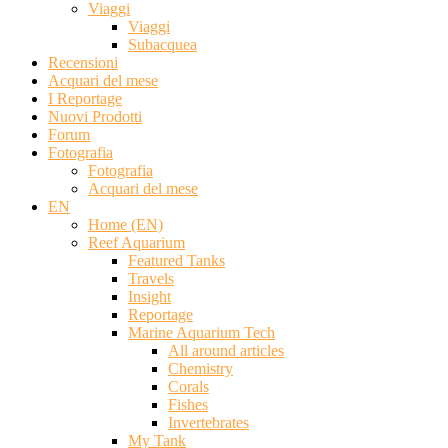
Viaggi
Viaggi
Subacquea
Recensioni
Acquari del mese
I Reportage
Nuovi Prodotti
Forum
Fotografia
Fotografia
Acquari del mese
EN
Home (EN)
Reef Aquarium
Featured Tanks
Travels
Insight
Reportage
Marine Aquarium Tech
All around articles
Chemistry
Corals
Fishes
Invertebrates
My Tank