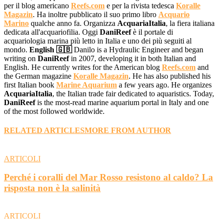
per il blog americano
Reefs.com
e per la rivista tedesca
Koralle
Magazin
. Ha inoltre pubblicato il suo primo libro
Acquario
Marino
qualche anno fa. Organizza
AcquariaItalia
, la fiera italiana
dedicata all'acquariofilia. Oggi
DaniReef
è il portale di
acquariologia marina più letto in Italia e uno dei più seguiti al
mondo.
English 🇬🇧
Danilo is a Hydraulic Engineer and began
writing on
DaniReef
in 2007, developing it in both Italian and
English. He currently writes for the American blog
Reefs.com
and
the German magazine
Koralle Magazin
. He has also published his
first Italian book
Marine Aquarium
a few years ago. He organizes
AcquariaItalia
, the Italian trade fair dedicated to aquaristics. Today,
DaniReef
is the most-read marine aquarium portal in Italy and one
of the most followed worldwide.
RELATED ARTICLES
MORE FROM AUTHOR
ARTICOLI
Perché i coralli del Mar Rosso resistono al caldo? La
risposta non è la salinità
ARTICOLI