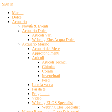
Sign in
Marino
Dolce
Acquario
Novità & Eventi
Acquario Dolce
Articoli Vari
Webring Elos Acqua Dolce
Acquario Marino
Acquari del Mese
Approfondimenti
Articoli
Articoli Tecnici
Chimica
Coralli
Invertebrati
Pesci
La mia vasca
Fai da te
Programmi
Video
Webring ELOS Specialist
Webring Elos Specialist
Magna Romagna – Pizza & Acquari