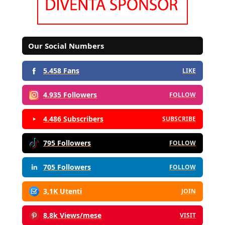
Our Social Numbers
5.458 Fans
LIKE
4.935 Followers
FOLLOW
4.486 Subscribers
SUBSCRIBE
795 Followers
FOLLOW
705 Followers
FOLLOW
3,1K Utenti
JOIN
8,8k Views/mese
VISIT