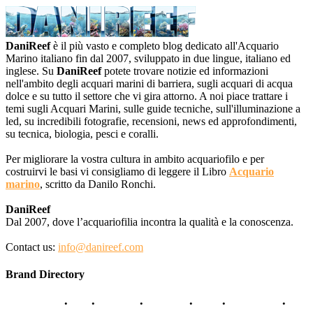
DaniReef
è il più vasto e completo blog dedicato all'Acquario
Marino italiano fin dal 2007, sviluppato in due lingue, italiano ed
inglese. Su
DaniReef
potete trovare notizie ed informazioni
nell'ambito degli acquari marini di barriera, sugli acquari di acqua
dolce e su tutto il settore che vi gira attorno. A noi piace trattare i
temi sugli Acquari Marini, sulle guide tecniche, sull'illuminazione a
led, su incredibili fotografie, recensioni, news ed approfondimenti,
su tecnica, biologia, pesci e coralli.
Per migliorare la vostra cultura in ambito acquariofilo e per
costruirvi le basi vi consigliamo di leggere il Libro
Acquario
marino
, scritto da Danilo Ronchi.
DaniReef
Dal 2007, dove l’acquariofilia incontra la qualità e la conoscenza.
Contact us:
info@danireef.com
Brand Directory
AQUADISTRI
•
BEA
•
CARMAR
•
DAPHBIO
•
ELOS
•
FORWATER
•
GNC