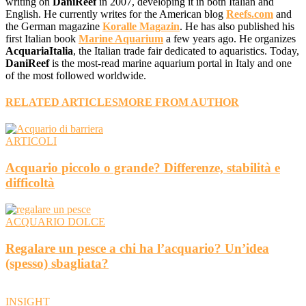
writing on
DaniReef
in 2007, developing it in both Italian and
English. He currently writes for the American blog
Reefs.com
and
the German magazine
Koralle Magazin
. He has also published his
first Italian book
Marine Aquarium
a few years ago. He organizes
AcquariaItalia
, the Italian trade fair dedicated to aquaristics. Today,
DaniReef
is the most-read marine aquarium portal in Italy and one
of the most followed worldwide.
RELATED ARTICLES
MORE FROM AUTHOR
ARTICOLI
Acquario piccolo o grande? Differenze, stabilità e
difficoltà
ACQUARIO DOLCE
Regalare un pesce a chi ha l’acquario? Un’idea
(spesso) sbagliata?
INSIGHT