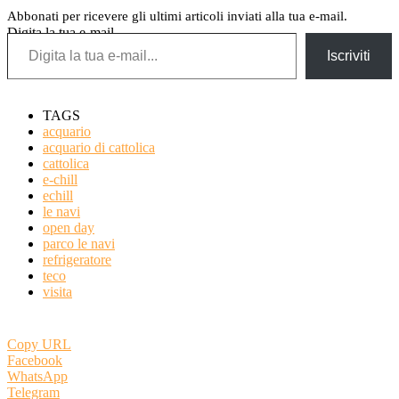
Abbonati per ricevere gli ultimi articoli inviati alla tua e-mail.
Digita la tua e-mail...
Iscriviti
TAGS
acquario
acquario di cattolica
cattolica
e-chill
echill
le navi
open day
parco le navi
refrigeratore
teco
visita
Copy URL
Facebook
WhatsApp
Telegram