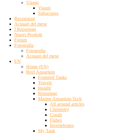
Viaggi
Viaggi
Subacquea
Recensioni
Acquari del mese
I Reportage
Nuovi Prodotti
Forum
Fotografia
Fotografia
Acquari del mese
EN
Home (EN)
Reef Aquarium
Featured Tanks
Travels
Insight
Reportage
Marine Aquarium Tech
All around articles
Chemistry
Corals
Fishes
Invertebrates
My Tank