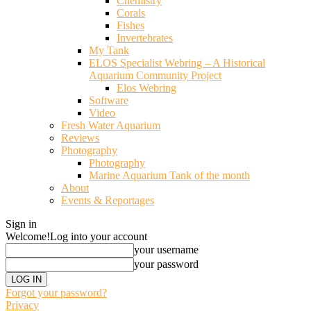
Chemistry
Corals
Fishes
Invertebrates
My Tank
ELOS Specialist Webring – A Historical
Aquarium Community Project
Elos Webring
Software
Video
Fresh Water Aquarium
Reviews
Photography
Photography
Marine Aquarium Tank of the month
About
Events & Reportages
Sign in
Welcome!
Log into your account
your username
your password
Forgot your password?
Privacy