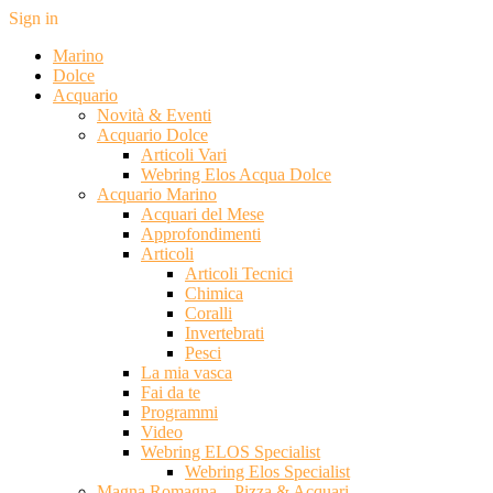
Sign in
Marino
Dolce
Acquario
Novità & Eventi
Acquario Dolce
Articoli Vari
Webring Elos Acqua Dolce
Acquario Marino
Acquari del Mese
Approfondimenti
Articoli
Articoli Tecnici
Chimica
Coralli
Invertebrati
Pesci
La mia vasca
Fai da te
Programmi
Video
Webring ELOS Specialist
Webring Elos Specialist
Magna Romagna – Pizza & Acquari