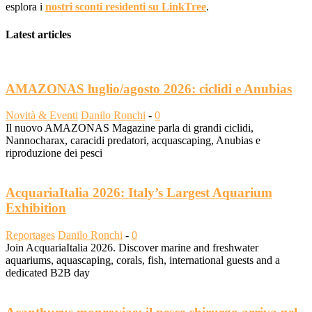
esplora i
nostri sconti residenti su LinkTree
.
Latest articles
AMAZONAS luglio/agosto 2026: ciclidi e Anubias
Novità & Eventi
Danilo Ronchi
-
0
Il nuovo AMAZONAS Magazine parla di grandi ciclidi,
Nannocharax, caracidi predatori, acquascaping, Anubias e
riproduzione dei pesci
AcquariaItalia 2026: Italy’s Largest Aquarium
Exhibition
Reportages
Danilo Ronchi
-
0
Join AcquariaItalia 2026. Discover marine and freshwater
aquariums, aquascaping, corals, fish, international guests and a
dedicated B2B day