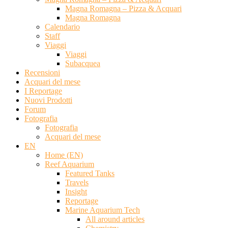
Magna Romagna – Pizza & Acquari
Magna Romagna
Calendario
Staff
Viaggi
Viaggi
Subacquea
Recensioni
Acquari del mese
I Reportage
Nuovi Prodotti
Forum
Fotografia
Fotografia
Acquari del mese
EN
Home (EN)
Reef Aquarium
Featured Tanks
Travels
Insight
Reportage
Marine Aquarium Tech
All around articles