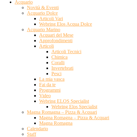
Acquario
Novità & Eventi
Acquario Dolce
Articoli Vari
Webring Elos Acqua Dolce
Acquario Marino
Acquari del Mese
Approfondimenti
Articoli
Articoli Tecnici
Chimica
Coralli
Invertebrati
Pesci
La mia vasca
Fai da te
Programmi
Video
Webring ELOS Specialist
Webring Elos Specialist
Magna Romagna – Pizza & Acquari
Magna Romagna – Pizza & Acquari
Magna Romagna
Calendario
Staff