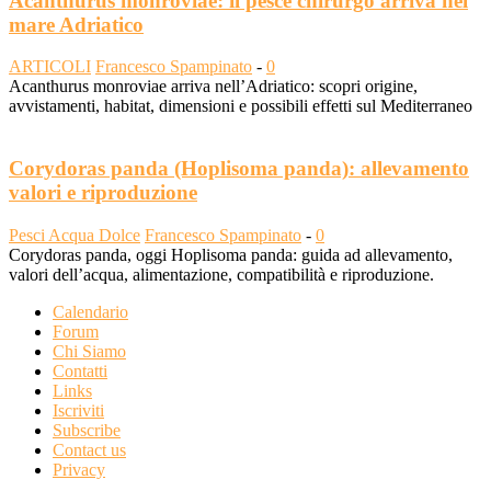
Acanthurus monroviae: il pesce chirurgo arriva nel
mare Adriatico
ARTICOLI
Francesco Spampinato
-
0
Acanthurus monroviae arriva nell’Adriatico: scopri origine,
avvistamenti, habitat, dimensioni e possibili effetti sul Mediterraneo
Corydoras panda (Hoplisoma panda): allevamento
valori e riproduzione
Pesci Acqua Dolce
Francesco Spampinato
-
0
Corydoras panda, oggi Hoplisoma panda: guida ad allevamento,
valori dell’acqua, alimentazione, compatibilità e riproduzione.
Calendario
Forum
Chi Siamo
Contatti
Links
Iscriviti
Subscribe
Contact us
Privacy