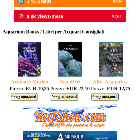
3,1K Utenti
JOIN
8,8k Views/mese
VISIT
Aquarium Books / Libri per Acquari Consigliati
Acquario Marino
NanoReef
ABC Acquario...
Prezzo:
EUR 19,55
Prezzo:
EUR 22,10
Prezzo:
EUR 12,75