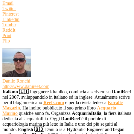
Email
Twitter
Pinterest
Linkedin
Tumblr
ReddIt
Print
Flip
Danilo Ronchi
http://www.danireef.com
Italiano 🇮🇹
Ingegnere Idraulico, comincia a scrivere su
DaniReef
nel 2007, sviluppandolo in italiano ed in inglese. Attualmente scrive
per il blog americano
Reefs.com
e per la rivista tedesca
Koralle
Magazin
. Ha inoltre pubblicato il suo primo libro
Acquario
Marino
qualche anno fa. Organizza
AcquariaItalia
, la fiera italiana
dedicata all'acquariofilia. Oggi
DaniReef
è il portale di
acquariologia marina più letto in Italia e uno dei più seguiti al
mondo.
English 🇬🇧
Danilo is a Hydraulic Engineer and began