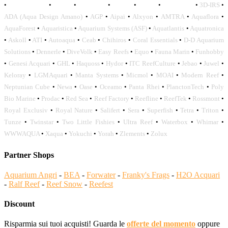
•
OCEANLIFE
•
OCTO
•
ORPHEK
•
SICCE
•
TECO
•
VCORALS
•
3D-IRS
•
ADA (Aqua Design Amano)
•
AGP
•
Aipai
•
Alxyon
•
AMTRA
•
Aquaflora
•
AquaForest
•
Aquaristica
•
Aquarium Systems (ASF)
•
Aquatlantis
•
Aquatronica
•
Askoll
•
ATI
•
Autoaqua
•
Ceab
•
Chihiros
•
Coral Essentials
•
D-D Aquarium
Solutions
•
Dennerle
•
DiveVolk
•
Easy Reefs
•
Equo
•
Fauna Marin
•
Funhobby
•
Genesi Acquari
•
GHL
•
Haquoss
•
Hydor
•
ITC ReefCulture
•
Jebao
•
Juwel
•
Keloray
•
LGMAquari
•
Manta Systems
•
Micmol
•
MOAI
•
Modern Reef
•
Neptunian Cube
•
Newa
•
Oase
•
Oceamo
•
Panta Rhei
•
PlanctonTech
•
Poly
Bio Marine
•
Prodac
•
Red Sea
•
Reef Factory
•
Reefline
•
ReefTek
•
Rossmont
•
Royal Exclusiv
•
Royal Nature
•
Salifert
•
Sera
•
Superfish
•
Tetra
•
Triton
•
Tunze
•
Twinstar
•
Two Little Fishies
•
Ultra Reef
•
Waterbox
•
Whimar
•
WWWAQUA
•
Xaqua
•
Yokuchi
•
Yorah
•
Zlements
•
Zolux
Partner Shops
Aquarium Angri
-
BEA
-
Forwater
-
Franky's Frags
-
H2O Acquari
-
Ralf Reef
-
Reef Snow
-
Reefest
Discount
Risparmia sui tuoi acquisti! Guarda le
offerte del momento
oppure