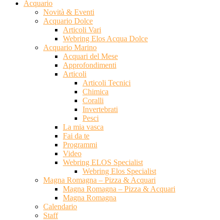
Acquario
Novità & Eventi
Acquario Dolce
Articoli Vari
Webring Elos Acqua Dolce
Acquario Marino
Acquari del Mese
Approfondimenti
Articoli
Articoli Tecnici
Chimica
Coralli
Invertebrati
Pesci
La mia vasca
Fai da te
Programmi
Video
Webring ELOS Specialist
Webring Elos Specialist
Magna Romagna – Pizza & Acquari
Magna Romagna – Pizza & Acquari
Magna Romagna
Calendario
Staff