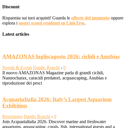
Discount
Risparmia sui tuoi acquisti! Guarda le
offerte del momento
oppure
esplora i
nostri sconti residenti su LinkTree
.
Latest articles
AMAZONAS luglio/agosto 2026: ciclidi e Anubias
Novità & Eventi
Danilo Ronchi
-
0
Il nuovo AMAZONAS Magazine parla di grandi ciclidi,
Nannocharax, caracidi predatori, acquascaping, Anubias e
riproduzione dei pesci
AcquariaItalia 2026: Italy’s Largest Aquarium
Exhibition
Reportages
Danilo Ronchi
-
0
Join AcquariaItalia 2026. Discover marine and freshwater
aquariums, aquascaping, corals, fish, international guests and a