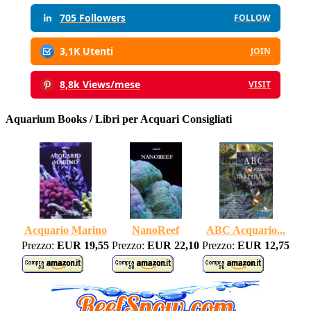
705 Followers
FOLLOW
3,1K Utenti
JOIN
8,8k Views/mese
VISIT
Aquarium Books / Libri per Acquari Consigliati
Acquario Marino
NanoReef
ABC Acquario...
Prezzo:
EUR 19,55
Prezzo:
EUR 22,10
Prezzo:
EUR 12,75