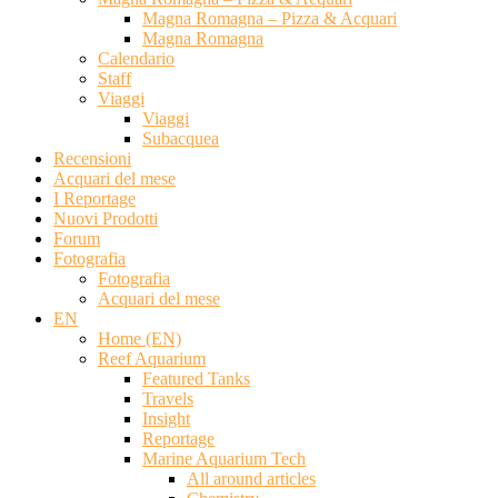
Magna Romagna – Pizza & Acquari
Magna Romagna
Calendario
Staff
Viaggi
Viaggi
Subacquea
Recensioni
Acquari del mese
I Reportage
Nuovi Prodotti
Forum
Fotografia
Fotografia
Acquari del mese
EN
Home (EN)
Reef Aquarium
Featured Tanks
Travels
Insight
Reportage
Marine Aquarium Tech
All around articles