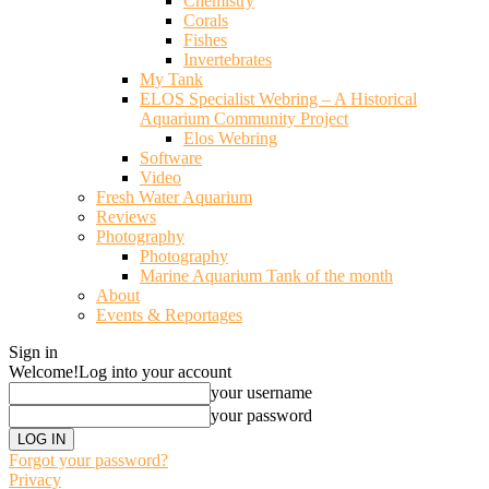
Chemistry
Corals
Fishes
Invertebrates
My Tank
ELOS Specialist Webring – A Historical
Aquarium Community Project
Elos Webring
Software
Video
Fresh Water Aquarium
Reviews
Photography
Photography
Marine Aquarium Tank of the month
About
Events & Reportages
Sign in
Welcome!
Log into your account
your username
your password
Forgot your password?
Privacy