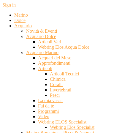
Sign in
Marino
Dolce
Acquario
Novità & Eventi
Acquario Dolce
Articoli Vari
Webring Elos Acqua Dolce
Acquario Marino
Acquari del Mese
Approfondimenti
Articoli
Articoli Tecnici
Chimica
Coralli
Invertebrati
Pesci
La mia vasca
Fai da te
Programmi
Video
Webring ELOS Specialist
Webring Elos Specialist
Magna Romagna – Pizza & Acquari