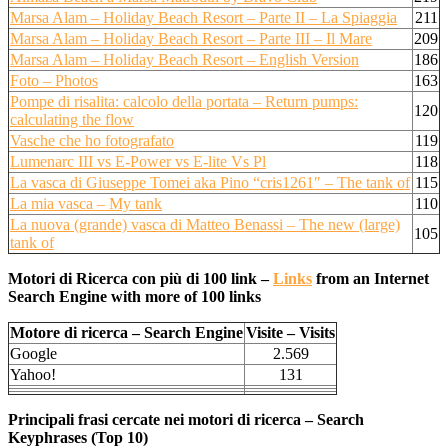
Marsa Alam – Holiday Beach Resort – Parte II – La Spiaggia
211
Marsa Alam – Holiday Beach Resort – Parte III – Il Mare
209
Marsa Alam – Holiday Beach Resort – English Version
186
Foto – Photos
163
Pompe di risalita: calcolo della portata – Return pumps:
120
calculating the flow
Vasche che ho fotografato
119
Lumenarc III vs E-Power vs E-lite Vs Pl
118
La vasca di Giuseppe Tomei aka Pino “cris1261″ – The tank of
115
La mia vasca – My tank
110
La nuova (grande) vasca di Matteo Benassi – The new (large)
105
tank of
Motori di Ricerca con più di 100 link –
Links
from an Internet
Search Engine with more of 100 links
Motore di ricerca – Search Engine
Visite – Visits
Google
2.569
Yahoo!
131
Principali frasi cercate nei motori di ricerca – Search
Keyphrases (Top 10)