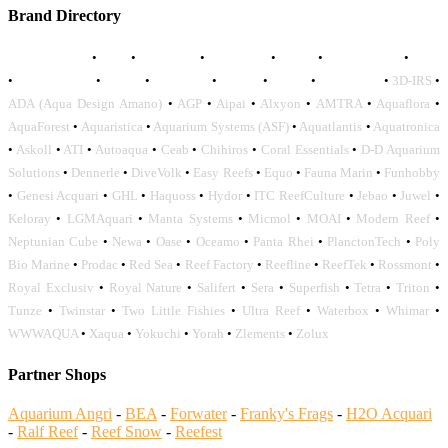
Brand Directory
AQUADISTRI
•
BEA
•
CARMAR
•
DAPHBIO
•
ELOS
•
FORWATER
•
GNC
•
OCEANLIFE
•
OCTO
•
ORPHEK
•
SICCE
•
TECO
•
VCORALS
•
3D-IRS
•
ADA (Aqua Design Amano)
•
AGP
•
Aipai
•
Alxyon
•
AMTRA
•
Aquaflora
•
AquaForest
•
Aquaristica
•
Aquarium Systems (ASF)
•
Aquatlantis
•
Aquatronica
•
Askoll
•
ATI
•
Autoaqua
•
Ceab
•
Chihiros
•
Coral Essentials
•
D-D Aquarium
Solutions
•
Dennerle
•
DiveVolk
•
Easy Reefs
•
Equo
•
Fauna Marin
•
Funhobby
•
Genesi Acquari
•
GHL
•
Haquoss
•
Hydor
•
ITC ReefCulture
•
Jebao
•
Juwel
•
Keloray
•
LGMAquari
•
Manta Systems
•
Micmol
•
MOAI
•
Modern Reef
•
Neptunian Cube
•
Newa
•
Oase
•
Oceamo
•
Panta Rhei
•
PlanctonTech
•
Poly
Bio Marine
•
Prodac
•
Red Sea
•
Reef Factory
•
Reefline
•
ReefTek
•
Rossmont
•
Royal Exclusiv
•
Royal Nature
•
Salifert
•
Sera
•
Superfish
•
Tetra
•
Triton
•
Tunze
•
Twinstar
•
Two Little Fishies
•
Ultra Reef
•
Waterbox
•
Whimar
•
WWWAQUA
•
Xaqua
•
Yokuchi
•
Yorah
•
Zlements
•
Zolux
Partner Shops
Aquarium Angri
-
BEA
-
Forwater
-
Franky's Frags
-
H2O Acquari
-
Ralf Reef
-
Reef Snow
-
Reefest