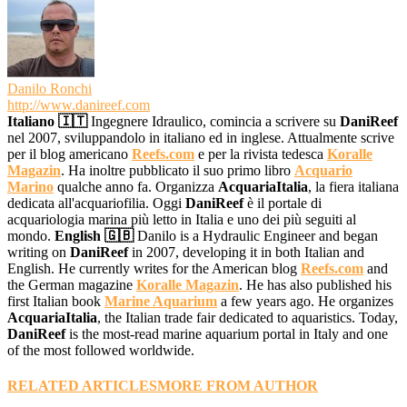
Danilo Ronchi
http://www.danireef.com
Italiano 🇮🇹
Ingegnere Idraulico, comincia a scrivere su
DaniReef
nel 2007, sviluppandolo in italiano ed in inglese. Attualmente scrive
per il blog americano
Reefs.com
e per la rivista tedesca
Koralle
Magazin
. Ha inoltre pubblicato il suo primo libro
Acquario
Marino
qualche anno fa. Organizza
AcquariaItalia
, la fiera italiana
dedicata all'acquariofilia. Oggi
DaniReef
è il portale di
acquariologia marina più letto in Italia e uno dei più seguiti al
mondo.
English 🇬🇧
Danilo is a Hydraulic Engineer and began
writing on
DaniReef
in 2007, developing it in both Italian and
English. He currently writes for the American blog
Reefs.com
and
the German magazine
Koralle Magazin
. He has also published his
first Italian book
Marine Aquarium
a few years ago. He organizes
AcquariaItalia
, the Italian trade fair dedicated to aquaristics. Today,
DaniReef
is the most-read marine aquarium portal in Italy and one
of the most followed worldwide.
RELATED ARTICLES
MORE FROM AUTHOR