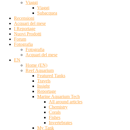
Viaggi
Viaggi
Subacquea
Recensioni
Acquari del mese
I Reportage
Nuovi Prodotti
Forum
Fotografia
Fotografia
Acquari del mese
EN
Home (EN)
Reef Aquarium
Featured Tanks
Travels
Insight
Reportage
Marine Aquarium Tech
All around articles
Chemistry
Corals
Fishes
Invertebrates
My Tank