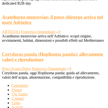
dedicated B2B day
Acanthurus monroviae: il pesce chirurgo arriva nel
mare Adriatico
ARTICOLI
Francesco Spampinato
-
0
Acanthurus monroviae arriva nell’Adriatico: scopri origine,
avvistamenti, habitat, dimensioni e possibili effetti sul Mediterraneo
Corydoras panda (Hoplisoma panda): allevamento
valori e riproduzione
Pesci Acqua Dolce
Francesco Spampinato
-
0
Corydoras panda, oggi Hoplisoma panda: guida ad allevamento,
valori dell’acqua, alimentazione, compatibilità e riproduzione.
Calendario
Forum
Chi Siamo
Contatti
Links
Iscriviti