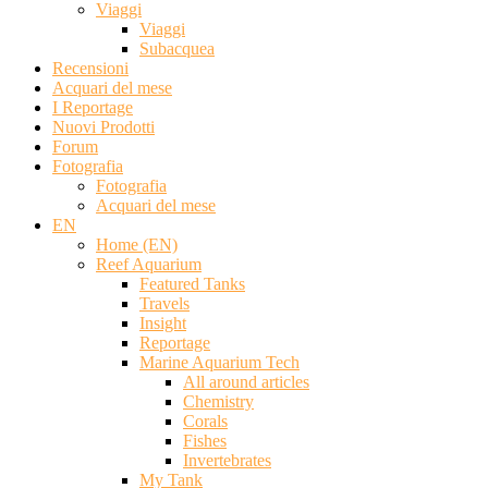
Viaggi
Viaggi
Subacquea
Recensioni
Acquari del mese
I Reportage
Nuovi Prodotti
Forum
Fotografia
Fotografia
Acquari del mese
EN
Home (EN)
Reef Aquarium
Featured Tanks
Travels
Insight
Reportage
Marine Aquarium Tech
All around articles
Chemistry
Corals
Fishes
Invertebrates
My Tank