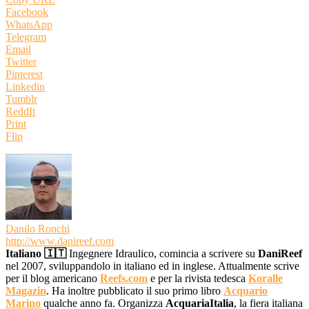
Facebook
WhatsApp
Telegram
Email
Twitter
Pinterest
Linkedin
Tumblr
ReddIt
Print
Flip
Danilo Ronchi
http://www.danireef.com
Italiano 🇮🇹
Ingegnere Idraulico, comincia a scrivere su
DaniReef
nel 2007, sviluppandolo in italiano ed in inglese. Attualmente scrive
per il blog americano
Reefs.com
e per la rivista tedesca
Koralle
Magazin
. Ha inoltre pubblicato il suo primo libro
Acquario
Marino
qualche anno fa. Organizza
AcquariaItalia
, la fiera italiana