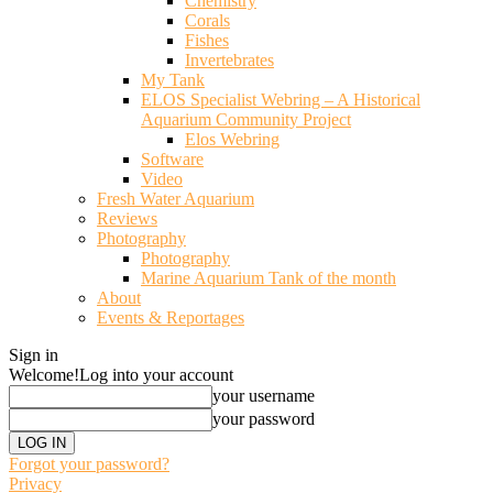
Chemistry
Corals
Fishes
Invertebrates
My Tank
ELOS Specialist Webring – A Historical
Aquarium Community Project
Elos Webring
Software
Video
Fresh Water Aquarium
Reviews
Photography
Photography
Marine Aquarium Tank of the month
About
Events & Reportages
Sign in
Welcome!
Log into your account
your username
your password
Forgot your password?
Privacy