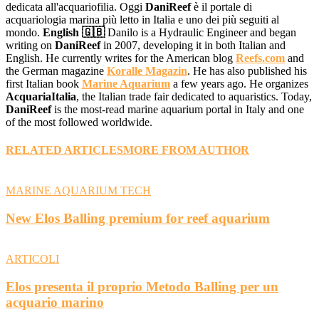
dedicata all'acquariofilia. Oggi
DaniReef
è il portale di
acquariologia marina più letto in Italia e uno dei più seguiti al
mondo.
English 🇬🇧
Danilo is a Hydraulic Engineer and began
writing on
DaniReef
in 2007, developing it in both Italian and
English. He currently writes for the American blog
Reefs.com
and
the German magazine
Koralle Magazin
. He has also published his
first Italian book
Marine Aquarium
a few years ago. He organizes
AcquariaItalia
, the Italian trade fair dedicated to aquaristics. Today,
DaniReef
is the most-read marine aquarium portal in Italy and one
of the most followed worldwide.
RELATED ARTICLES
MORE FROM AUTHOR
MARINE AQUARIUM TECH
New Elos Balling premium for reef aquarium
ARTICOLI
Elos presenta il proprio Metodo Balling per un
acquario marino