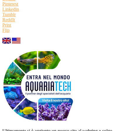
Pinterest
Linkedin
Tumblr
ReddIt
Print
Flip
Ultimamente si è aggiunto un nuovo sito al webring e colgo