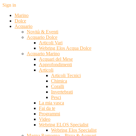
Sign in
Marino
Dolce
Acquario
Novità & Eventi
Acquario Dolce
Articoli Vari
Webring Elos Acqua Dolce
Acquario Marino
Acquari del Mese
Approfondimenti
Articoli
Articoli Tecnici
Chimica
Coralli
Invertebrati
Pesci
La mia vasca
Fai da te
Programmi
Video
Webring ELOS Specialist
Webring Elos Specialist
Magna Romagna – Pizza & Acquari