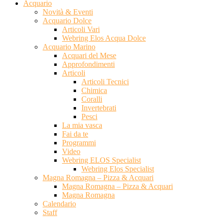
Acquario
Novità & Eventi
Acquario Dolce
Articoli Vari
Webring Elos Acqua Dolce
Acquario Marino
Acquari del Mese
Approfondimenti
Articoli
Articoli Tecnici
Chimica
Coralli
Invertebrati
Pesci
La mia vasca
Fai da te
Programmi
Video
Webring ELOS Specialist
Webring Elos Specialist
Magna Romagna – Pizza & Acquari
Magna Romagna – Pizza & Acquari
Magna Romagna
Calendario
Staff