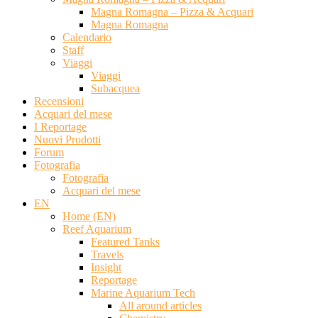
Magna Romagna – Pizza & Acquari
Magna Romagna
Calendario
Staff
Viaggi
Viaggi
Subacquea
Recensioni
Acquari del mese
I Reportage
Nuovi Prodotti
Forum
Fotografia
Fotografia
Acquari del mese
EN
Home (EN)
Reef Aquarium
Featured Tanks
Travels
Insight
Reportage
Marine Aquarium Tech
All around articles