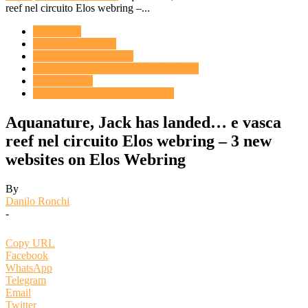
reef nel circuito Elos webring –...
ENGLISH
ELOS WEBRING
ACQUARIO DOLCE
WEBRING ELOS ACQUA DOLCE
ACQUARIO
WEBRING ELOS SPECIALIS
Aquanature, Jack has landed… e vasca
reef nel circuito Elos webring – 3 new
websites on Elos Webring
By
Danilo Ronchi
-
Copy URL
Facebook
WhatsApp
Telegram
Email
Twitter