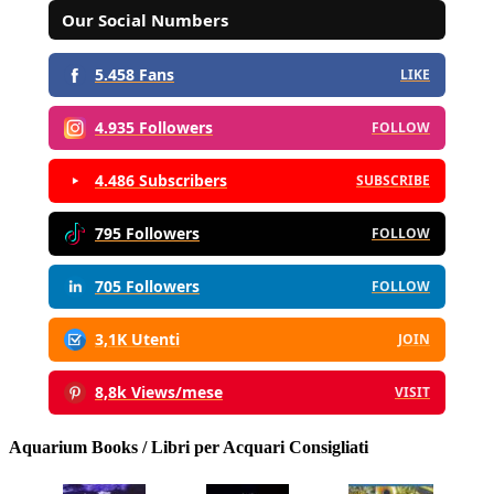
Our Social Numbers
5.458 Fans
LIKE
4.935 Followers
FOLLOW
4.486 Subscribers
SUBSCRIBE
795 Followers
FOLLOW
705 Followers
FOLLOW
3,1K Utenti
JOIN
8,8k Views/mese
VISIT
Aquarium Books / Libri per Acquari Consigliati