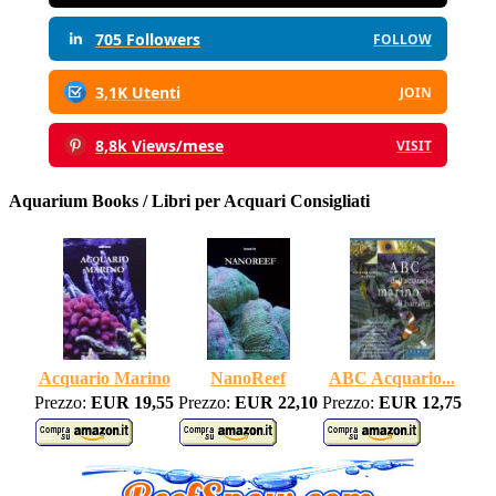
705 Followers
FOLLOW
3,1K Utenti
JOIN
8,8k Views/mese
VISIT
Aquarium Books / Libri per Acquari Consigliati
Acquario Marino
NanoReef
ABC Acquario...
Prezzo:
EUR 19,55
Prezzo:
EUR 22,10
Prezzo:
EUR 12,75