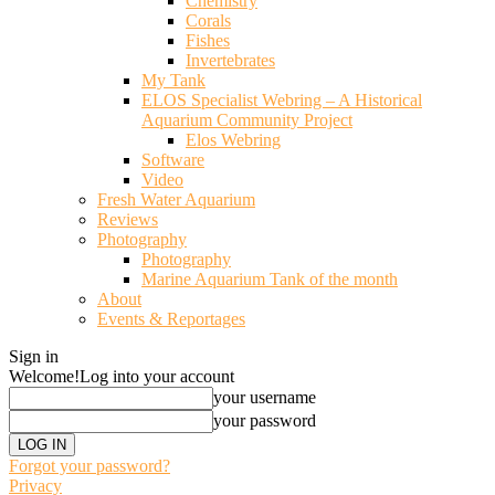
Chemistry
Corals
Fishes
Invertebrates
My Tank
ELOS Specialist Webring – A Historical
Aquarium Community Project
Elos Webring
Software
Video
Fresh Water Aquarium
Reviews
Photography
Photography
Marine Aquarium Tank of the month
About
Events & Reportages
Sign in
Welcome!
Log into your account
your username
your password
Forgot your password?
Privacy