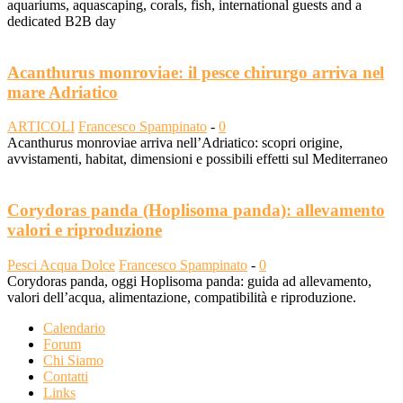
aquariums, aquascaping, corals, fish, international guests and a
dedicated B2B day
Acanthurus monroviae: il pesce chirurgo arriva nel
mare Adriatico
ARTICOLI
Francesco Spampinato
-
0
Acanthurus monroviae arriva nell’Adriatico: scopri origine,
avvistamenti, habitat, dimensioni e possibili effetti sul Mediterraneo
Corydoras panda (Hoplisoma panda): allevamento
valori e riproduzione
Pesci Acqua Dolce
Francesco Spampinato
-
0
Corydoras panda, oggi Hoplisoma panda: guida ad allevamento,
valori dell’acqua, alimentazione, compatibilità e riproduzione.
Calendario
Forum
Chi Siamo
Contatti
Links