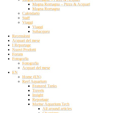
Magna Romagna – Pizza & Acquari
Magna Romagna
Calendario
Staff
Viaggi
Viaggi
Subacquea
Recensioni
Acquari del mese
I Reportage
Nuovi Prodotti
Forum
Fotografia
Fotografia
Acquari del mese
EN
Home (EN)
Reef Aquarium
Featured Tanks
Travels
Insight
Reportage
Marine Aquarium Tech
All around articles