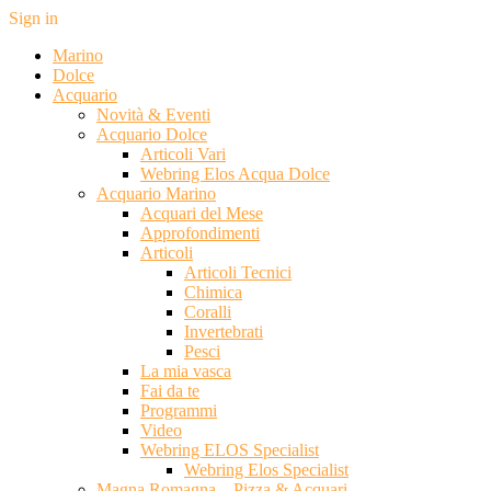
Sign in
Marino
Dolce
Acquario
Novità & Eventi
Acquario Dolce
Articoli Vari
Webring Elos Acqua Dolce
Acquario Marino
Acquari del Mese
Approfondimenti
Articoli
Articoli Tecnici
Chimica
Coralli
Invertebrati
Pesci
La mia vasca
Fai da te
Programmi
Video
Webring ELOS Specialist
Webring Elos Specialist
Magna Romagna – Pizza & Acquari