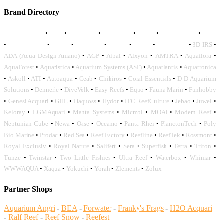
Brand Directory
AQUADISTRI
•
BEA
•
CARMAR
•
DAPHBIO
•
ELOS
•
FORWATER
•
GNC
•
OCEANLIFE
•
OCTO
•
ORPHEK
•
SICCE
•
TECO
•
VCORALS
•
3D-IRS
•
ADA (Aqua Design Amano)
•
AGP
•
Aipai
•
Alxyon
•
AMTRA
•
Aquaflora
•
AquaForest
•
Aquaristica
•
Aquarium Systems (ASF)
•
Aquatlantis
•
Aquatronica
•
Askoll
•
ATI
•
Autoaqua
•
Ceab
•
Chihiros
•
Coral Essentials
•
D-D Aquarium
Solutions
•
Dennerle
•
DiveVolk
•
Easy Reefs
•
Equo
•
Fauna Marin
•
Funhobby
•
Genesi Acquari
•
GHL
•
Haquoss
•
Hydor
•
ITC ReefCulture
•
Jebao
•
Juwel
•
Keloray
•
LGMAquari
•
Manta Systems
•
Micmol
•
MOAI
•
Modern Reef
•
Neptunian Cube
•
Newa
•
Oase
•
Oceamo
•
Panta Rhei
•
PlanctonTech
•
Poly
Bio Marine
•
Prodac
•
Red Sea
•
Reef Factory
•
Reefline
•
ReefTek
•
Rossmont
•
Royal Exclusiv
•
Royal Nature
•
Salifert
•
Sera
•
Superfish
•
Tetra
•
Triton
•
Tunze
•
Twinstar
•
Two Little Fishies
•
Ultra Reef
•
Waterbox
•
Whimar
•
WWWAQUA
•
Xaqua
•
Yokuchi
•
Yorah
•
Zlements
•
Zolux
Partner Shops
Aquarium Angri
-
BEA
-
Forwater
-
Franky's Frags
-
H2O Acquari
-
Ralf Reef
-
Reef Snow
-
Reefest