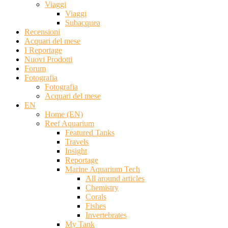
Viaggi
Viaggi
Subacquea
Recensioni
Acquari del mese
I Reportage
Nuovi Prodotti
Forum
Fotografia
Fotografia
Acquari del mese
EN
Home (EN)
Reef Aquarium
Featured Tanks
Travels
Insight
Reportage
Marine Aquarium Tech
All around articles
Chemistry
Corals
Fishes
Invertebrates
My Tank