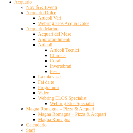
Acquario
Novità & Eventi
Acquario Dolce
Articoli Vari
Webring Elos Acqua Dolce
Acquario Marino
Acquari del Mese
Approfondimenti
Articoli
Articoli Tecnici
Chimica
Coralli
Invertebrati
Pesci
La mia vasca
Fai da te
Programmi
Video
Webring ELOS Specialist
Webring Elos Specialist
Magna Romagna – Pizza & Acquari
Magna Romagna – Pizza & Acquari
Magna Romagna
Calendario
Staff