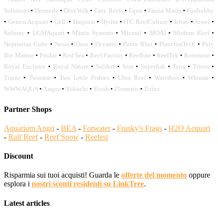
Solutions
•
Dennerle
•
DiveVolk
•
Easy Reefs
•
Equo
•
Fauna Marin
•
Funhobby
•
Genesi Acquari
•
GHL
•
Haquoss
•
Hydor
•
ITC ReefCulture
•
Jebao
•
Juwel
•
Keloray
•
LGMAquari
•
Manta Systems
•
Micmol
•
MOAI
•
Modern Reef
•
Neptunian Cube
•
Newa
•
Oase
•
Oceamo
•
Panta Rhei
•
PlanctonTech
•
Poly
Bio Marine
•
Prodac
•
Red Sea
•
Reef Factory
•
Reefline
•
ReefTek
•
Rossmont
•
Royal Exclusiv
•
Royal Nature
•
Salifert
•
Sera
•
Superfish
•
Tetra
•
Triton
•
Tunze
•
Twinstar
•
Two Little Fishies
•
Ultra Reef
•
Waterbox
•
Whimar
•
WWWAQUA
•
Xaqua
•
Yokuchi
•
Yorah
•
Zlements
•
Zolux
Partner Shops
Aquarium Angri
-
BEA
-
Forwater
-
Franky's Frags
-
H2O Acquari
-
Ralf Reef
-
Reef Snow
-
Reefest
Discount
Risparmia sui tuoi acquisti! Guarda le
offerte del momento
oppure
esplora i
nostri sconti residenti su LinkTree
.
Latest articles