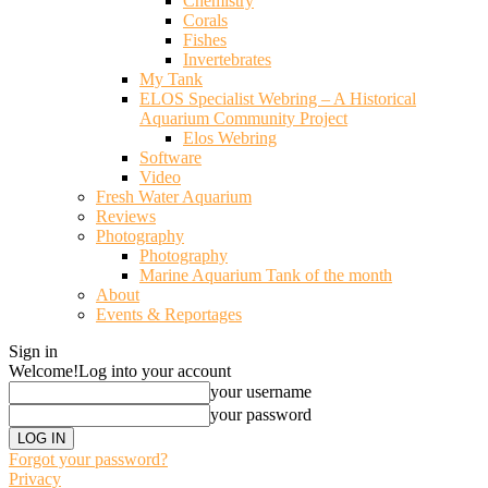
Chemistry
Corals
Fishes
Invertebrates
My Tank
ELOS Specialist Webring – A Historical
Aquarium Community Project
Elos Webring
Software
Video
Fresh Water Aquarium
Reviews
Photography
Photography
Marine Aquarium Tank of the month
About
Events & Reportages
Sign in
Welcome!
Log into your account
your username
your password
Forgot your password?
Privacy