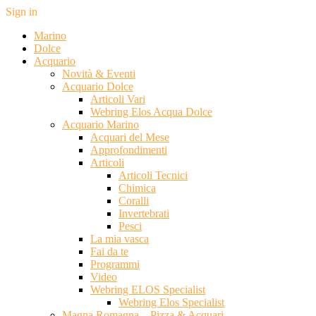
Sign in
Marino
Dolce
Acquario
Novità & Eventi
Acquario Dolce
Articoli Vari
Webring Elos Acqua Dolce
Acquario Marino
Acquari del Mese
Approfondimenti
Articoli
Articoli Tecnici
Chimica
Coralli
Invertebrati
Pesci
La mia vasca
Fai da te
Programmi
Video
Webring ELOS Specialist
Webring Elos Specialist
Magna Romagna – Pizza & Acquari