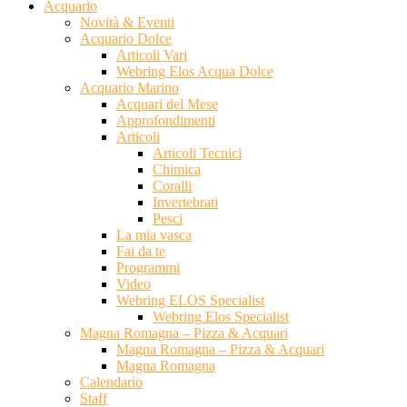
Acquario
Novità & Eventi
Acquario Dolce
Articoli Vari
Webring Elos Acqua Dolce
Acquario Marino
Acquari del Mese
Approfondimenti
Articoli
Articoli Tecnici
Chimica
Coralli
Invertebrati
Pesci
La mia vasca
Fai da te
Programmi
Video
Webring ELOS Specialist
Webring Elos Specialist
Magna Romagna – Pizza & Acquari
Magna Romagna – Pizza & Acquari
Magna Romagna
Calendario
Staff