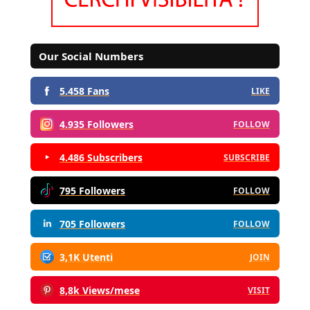
Our Social Numbers
5.458 Fans
LIKE
4.935 Followers
FOLLOW
4.486 Subscribers
SUBSCRIBE
795 Followers
FOLLOW
705 Followers
FOLLOW
3,1K Utenti
JOIN
8,8k Views/mese
VISIT