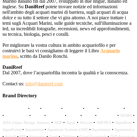
Marino italiano fin dal 2007, sviluppato in due lingue, italiano ed
inglese. Su
DaniReef
potete trovare notizie ed informazioni
nell'ambito degli acquari marini di barriera, sugli acquari di acqua
dolce e su tutto il settore che vi gira attorno. A noi piace trattare i
temi sugli Acquari Marini, sulle guide tecniche, sull'illuminazione a
led, su incredibili fotografie, recensioni, news ed approfondimenti,
su tecnica, biologia, pesci e coralli.
Per migliorare la vostra cultura in ambito acquariofilo e per
costruirvi le basi vi consigliamo di leggere il Libro
Acquario
marino
, scritto da Danilo Ronchi.
DaniReef
Dal 2007, dove l’acquariofilia incontra la qualità e la conoscenza.
Contact us:
info@danireef.com
Brand Directory
AQUADISTRI
•
BEA
•
CARMAR
•
DAPHBIO
•
ELOS
•
FORWATER
•
GNC
•
OCEANLIFE
•
OCTO
•
ORPHEK
•
SICCE
•
TECO
•
VCORALS
•
3D-IRS
•
ADA (Aqua Design Amano)
•
AGP
•
Aipai
•
Alxyon
•
AMTRA
•
Aquaflora
•
AquaForest
•
Aquaristica
•
Aquarium Systems (ASF)
•
Aquatlantis
•
Aquatronica
•
Askoll
•
ATI
•
Autoaqua
•
Ceab
•
Chihiros
•
Coral Essentials
•
D-D Aquarium