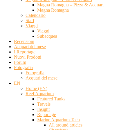
Magna Romagna – Pizza & Acquari
Magna Romagna
Calendario
Staff
Viaggi
Viaggi
Subacquea
Recensioni
Acquari del mese
I Reportage
Nuovi Prodotti
Forum
Fotografia
Fotografia
Acquari del mese
EN
Home (EN)
Reef Aquarium
Featured Tanks
Travels
Insight
Reportage
Marine Aquarium Tech
All around articles