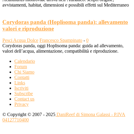
avvistamenti, habitat, dimensioni e possibili effetti sul Mediterraneo
Corydoras panda (Hoplisoma panda): allevamento
valori e riproduzione
Pesci Acqua Dolce
Francesco Spampinato
-
0
Corydoras panda, oggi Hoplisoma panda: guida ad allevamento,
valori dell’acqua, alimentazione, compatibilità e riproduzione.
Calendario
Forum
Chi Siamo
Contatti
Links
Iscriviti
Subscribe
Contact us
Privacy
© Copyright © 2007 - 2025
DaniReef di Simona Galassi - P.IVA
04127710400