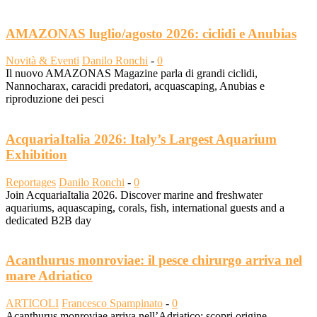
AMAZONAS luglio/agosto 2026: ciclidi e Anubias
Novità & Eventi
Danilo Ronchi
-
0
Il nuovo AMAZONAS Magazine parla di grandi ciclidi,
Nannocharax, caracidi predatori, acquascaping, Anubias e
riproduzione dei pesci
AcquariaItalia 2026: Italy’s Largest Aquarium
Exhibition
Reportages
Danilo Ronchi
-
0
Join AcquariaItalia 2026. Discover marine and freshwater
aquariums, aquascaping, corals, fish, international guests and a
dedicated B2B day
Acanthurus monroviae: il pesce chirurgo arriva nel
mare Adriatico
ARTICOLI
Francesco Spampinato
-
0
Acanthurus monroviae arriva nell’Adriatico: scopri origine,