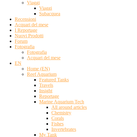
Viaggi
Viaggi
Subacquea
Recensioni
Acquari del mese
I Reportage
Nuovi Prodotti
Forum
Fotografia
Fotografia
Acquari del mese
EN
Home (EN)
Reef Aquarium
Featured Tanks
Travels
Insight
Reportage
Marine Aquarium Tech
All around articles
Chemistry
Corals
Fishes
Invertebrates
My Tank