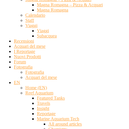
Magna Romagna – Pizza & Acquari
Magna Romagna
Calendario
Staff
Viaggi
Viaggi
Subacquea
Recensioni
Acquari del mese
I Reportage
Nuovi Prodotti
Forum
Fotografia
Fotografia
Acquari del mese
EN
Home (EN)
Reef Aquarium
Featured Tanks
Travels
Insight
Reportage
Marine Aquarium Tech
All around articles