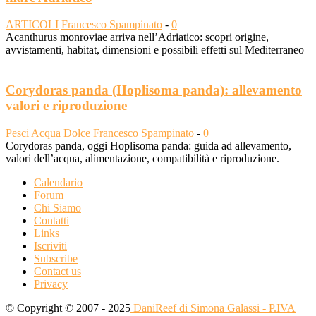
ARTICOLI
Francesco Spampinato
-
0
Acanthurus monroviae arriva nell’Adriatico: scopri origine,
avvistamenti, habitat, dimensioni e possibili effetti sul Mediterraneo
Corydoras panda (Hoplisoma panda): allevamento
valori e riproduzione
Pesci Acqua Dolce
Francesco Spampinato
-
0
Corydoras panda, oggi Hoplisoma panda: guida ad allevamento,
valori dell’acqua, alimentazione, compatibilità e riproduzione.
Calendario
Forum
Chi Siamo
Contatti
Links
Iscriviti
Subscribe
Contact us
Privacy
© Copyright © 2007 - 2025
DaniReef di Simona Galassi - P.IVA