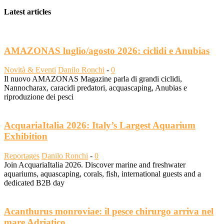
Latest articles
AMAZONAS luglio/agosto 2026: ciclidi e Anubias
Novità & Eventi
Danilo Ronchi
-
0
Il nuovo AMAZONAS Magazine parla di grandi ciclidi,
Nannocharax, caracidi predatori, acquascaping, Anubias e
riproduzione dei pesci
AcquariaItalia 2026: Italy’s Largest Aquarium
Exhibition
Reportages
Danilo Ronchi
-
0
Join AcquariaItalia 2026. Discover marine and freshwater
aquariums, aquascaping, corals, fish, international guests and a
dedicated B2B day
Acanthurus monroviae: il pesce chirurgo arriva nel
mare Adriatico