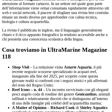
attenzione al formato cartaceo. In un settore nel quale gran parte
dell’informazione viene ormai consumata rapidamente attraverso siti
web e social network, il piacere di sfogliare una rivista ben costruita
rimane un modo diverso per approfondire con calma tecnica,
biologia e cultura acquariofila.
La rivista è pubblicata in inglese, ma il linguaggio generalmente
chiaro e il ricco apparato fotografico la rendono accessibile anche a
chi possieda una conoscenza scolastica della lingua.
Cosa troviamo in UltraMarine Magazine
118
Shop Visit
– La redazione visita
Astarte Aquaria
, il più
recente negozio scozzese specializzato in acquari reef,
inaugurato alla fine del 2025, per scoprire come questa
giovane realtà si confronti con i negozi storici e più affermati
del resto del Regno Unito;
Reef Icons – n. 44
– Un incontro ravvicinato con gli eleganti
pesci angelo coda di rondine del genere
Genicanthus
, animali
raffinati e relativamente discreti che si distinguono all’interno
di una delle famiglie più celebri dell’acquariofilia marina;
A Matter of Opinion
–
Richard Cook
di
Shirley Aquatics