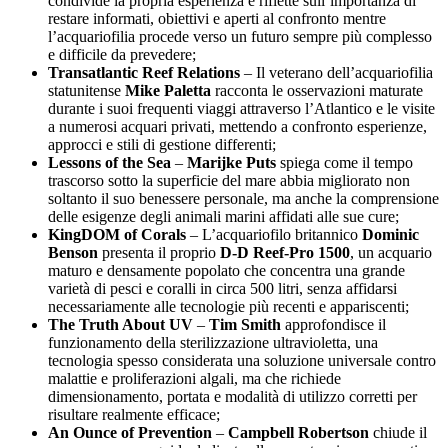
condivide la propria esperienza e riflette sull’importanza di
restare informati, obiettivi e aperti al confronto mentre
l’acquariofilia procede verso un futuro sempre più complesso
e difficile da prevedere;
Transatlantic Reef Relations
– Il veterano dell’acquariofilia
statunitense
Mike Paletta
racconta le osservazioni maturate
durante i suoi frequenti viaggi attraverso l’Atlantico e le visite
a numerosi acquari privati, mettendo a confronto esperienze,
approcci e stili di gestione differenti;
Lessons of the Sea
–
Marijke Puts
spiega come il tempo
trascorso sotto la superficie del mare abbia migliorato non
soltanto il suo benessere personale, ma anche la comprensione
delle esigenze degli animali marini affidati alle sue cure;
KingDOM of Corals
– L’acquariofilo britannico
Dominic
Benson
presenta il proprio
D-D Reef-Pro 1500
, un acquario
maturo e densamente popolato che concentra una grande
varietà di pesci e coralli in circa 500 litri, senza affidarsi
necessariamente alle tecnologie più recenti e appariscenti;
The Truth About UV
–
Tim Smith
approfondisce il
funzionamento della sterilizzazione ultravioletta, una
tecnologia spesso considerata una soluzione universale contro
malattie e proliferazioni algali, ma che richiede
dimensionamento, portata e modalità di utilizzo corretti per
risultare realmente efficace;
An Ounce of Prevention
–
Campbell Robertson
chiude il