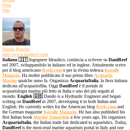
Print
Flip
Danilo Ronchi
http://www.danireef.com
Italiano 🇮🇹
Ingegnere Idraulico, comincia a scrivere su
DaniReef
nel 2007, sviluppandolo in italiano ed in inglese. Attualmente scrive
per il blog americano
Reefs.com
e per la rivista tedesca
Koralle
Magazin
. Ha inoltre pubblicato il suo primo libro
Acquario
Marino
qualche anno fa. Organizza
AcquariaItalia
, la fiera italiana
dedicata all'acquariofilia. Oggi
DaniReef
è il portale di
acquariologia marina più letto in Italia e uno dei più seguiti al
mondo.
English 🇬🇧
Danilo is a Hydraulic Engineer and began
writing on
DaniReef
in 2007, developing it in both Italian and
English. He currently writes for the American blog
Reefs.com
and
the German magazine
Koralle Magazin
. He has also published his
first Italian book
Marine Aquarium
a few years ago. He organizes
AcquariaItalia
, the Italian trade fair dedicated to aquaristics. Today,
DaniReef
is the most-read marine aquarium portal in Italy and one