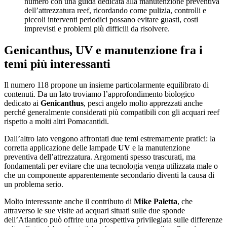
numero con una guida dedicata alla manutenzione preventiva
dell’attrezzatura reef, ricordando come pulizia, controlli e
piccoli interventi periodici possano evitare guasti, costi
imprevisti e problemi più difficili da risolvere.
Genicanthus, UV e manutenzione fra i
temi più interessanti
Il numero 118 propone un insieme particolarmente equilibrato di
contenuti. Da un lato troviamo l’approfondimento biologico
dedicato ai
Genicanthus
, pesci angelo molto apprezzati anche
perché generalmente considerati più compatibili con gli acquari reef
rispetto a molti altri Pomacantidi.
Dall’altro lato vengono affrontati due temi estremamente pratici: la
corretta applicazione delle lampade
UV
e la manutenzione
preventiva dell’attrezzatura. Argomenti spesso trascurati, ma
fondamentali per evitare che una tecnologia venga utilizzata male o
che un componente apparentemente secondario diventi la causa di
un problema serio.
Molto interessante anche il contributo di
Mike Paletta
, che
attraverso le sue visite ad acquari situati sulle due sponde
dell’Atlantico può offrire una prospettiva privilegiata sulle differenze