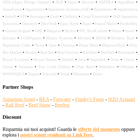
ADA (Aqua Design Amano)
•
AGP
•
Aipai
•
Alxyon
•
AMTRA
•
Aquaflora
•
AquaForest
•
Aquaristica
•
Aquarium Systems (ASF)
•
Aquatlantis
•
Aquatronica
•
Askoll
•
ATI
•
Autoaqua
•
Ceab
•
Chihiros
•
Coral Essentials
•
D-D Aquarium
Solutions
•
Dennerle
•
DiveVolk
•
Easy Reefs
•
Equo
•
Fauna Marin
•
Funhobby
•
Genesi Acquari
•
GHL
•
Haquoss
•
Hydor
•
ITC ReefCulture
•
Jebao
•
Juwel
•
Keloray
•
LGMAquari
•
Manta Systems
•
Micmol
•
MOAI
•
Modern Reef
•
Neptunian Cube
•
Newa
•
Oase
•
Oceamo
•
Panta Rhei
•
PlanctonTech
•
Poly
Bio Marine
•
Prodac
•
Red Sea
•
Reef Factory
•
Reefline
•
ReefTek
•
Rossmont
•
Royal Exclusiv
•
Royal Nature
•
Salifert
•
Sera
•
Superfish
•
Tetra
•
Triton
•
Tunze
•
Twinstar
•
Two Little Fishies
•
Ultra Reef
•
Waterbox
•
Whimar
•
WWWAQUA
•
Xaqua
•
Yokuchi
•
Yorah
•
Zlements
•
Zolux
Partner Shops
Aquarium Angri
-
BEA
-
Forwater
-
Franky's Frags
-
H2O Acquari
-
Ralf Reef
-
Reef Snow
-
Reefest
Discount
Risparmia sui tuoi acquisti! Guarda le
offerte del momento
oppure
esplora i
nostri sconti residenti su LinkTree
.