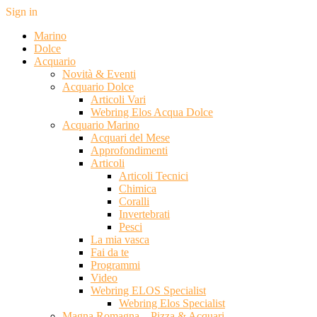
Sign in
Marino
Dolce
Acquario
Novità & Eventi
Acquario Dolce
Articoli Vari
Webring Elos Acqua Dolce
Acquario Marino
Acquari del Mese
Approfondimenti
Articoli
Articoli Tecnici
Chimica
Coralli
Invertebrati
Pesci
La mia vasca
Fai da te
Programmi
Video
Webring ELOS Specialist
Webring Elos Specialist
Magna Romagna – Pizza & Acquari