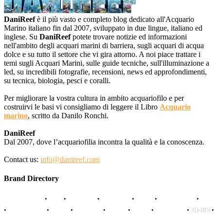
DaniReef
è il più vasto e completo blog dedicato all'Acquario
Marino italiano fin dal 2007, sviluppato in due lingue, italiano ed
inglese. Su
DaniReef
potete trovare notizie ed informazioni
nell'ambito degli acquari marini di barriera, sugli acquari di acqua
dolce e su tutto il settore che vi gira attorno. A noi piace trattare i
temi sugli Acquari Marini, sulle guide tecniche, sull'illuminazione a
led, su incredibili fotografie, recensioni, news ed approfondimenti,
su tecnica, biologia, pesci e coralli.
Per migliorare la vostra cultura in ambito acquariofilo e per
costruirvi le basi vi consigliamo di leggere il Libro
Acquario
marino
, scritto da Danilo Ronchi.
DaniReef
Dal 2007, dove l’acquariofilia incontra la qualità e la conoscenza.
Contact us:
info@danireef.com
Brand Directory
AQUADISTRI
•
BEA
•
CARMAR
•
DAPHBIO
•
ELOS
•
FORWATER
•
GNC
•
OCEANLIFE
•
OCTO
•
ORPHEK
•
SICCE
•
TECO
•
VCORALS
•
3D-IRS
•