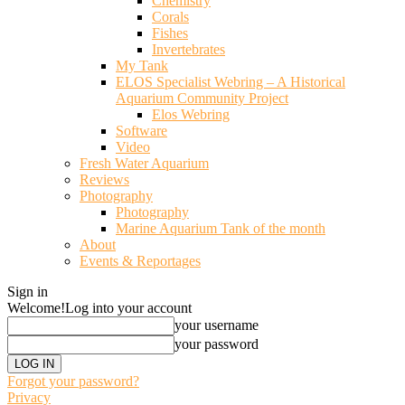
Chemistry
Corals
Fishes
Invertebrates
My Tank
ELOS Specialist Webring – A Historical
Aquarium Community Project
Elos Webring
Software
Video
Fresh Water Aquarium
Reviews
Photography
Photography
Marine Aquarium Tank of the month
About
Events & Reportages
Sign in
Welcome!
Log into your account
your username
your password
Forgot your password?
Privacy