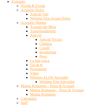
Acquario
Novità & Eventi
Acquario Dolce
Articoli Vari
Webring Elos Acqua Dolce
Acquario Marino
Acquari del Mese
Approfondimenti
Articoli
Articoli Tecnici
Chimica
Coralli
Invertebrati
Pesci
La mia vasca
Fai da te
Programmi
Video
Webring ELOS Specialist
Webring Elos Specialist
Magna Romagna – Pizza & Acquari
Magna Romagna – Pizza & Acquari
Magna Romagna
Calendario
Staff