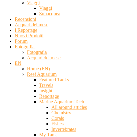
Viaggi
Viaggi
Subacquea
Recensioni
Acquari del mese
I Reportage
Nuovi Prodotti
Forum
Fotografia
Fotografia
Acquari del mese
EN
Home (EN)
Reef Aquarium
Featured Tanks
Travels
Insight
Reportage
Marine Aquarium Tech
All around articles
Chemistry
Corals
Fishes
Invertebrates
My Tank