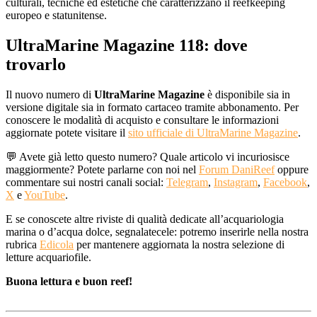
culturali, tecniche ed estetiche che caratterizzano il reefkeeping
europeo e statunitense.
UltraMarine Magazine 118: dove
trovarlo
Il nuovo numero di
UltraMarine Magazine
è disponibile sia in
versione digitale sia in formato cartaceo tramite abbonamento. Per
conoscere le modalità di acquisto e consultare le informazioni
aggiornate potete visitare il
sito ufficiale di UltraMarine Magazine
.
💬 Avete già letto questo numero? Quale articolo vi incuriosisce
maggiormente? Potete parlarne con noi nel
Forum DaniReef
oppure
commentare sui nostri canali social:
Telegram
,
Instagram
,
Facebook
,
X
e
YouTube
.
E se conoscete altre riviste di qualità dedicate all’acquariologia
marina o d’acqua dolce, segnalatecele: potremo inserirle nella nostra
rubrica
Edicola
per mantenere aggiornata la nostra selezione di
letture acquariofile.
Buona lettura e buon reef!