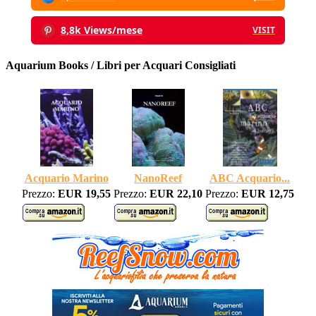
8,8k Views/mese
VISIT
Aquarium Books / Libri per Acquari Consigliati
Acquario Marino
NanoReef
ABC Acquario...
Prezzo:
EUR 19,55
Prezzo:
EUR 22,10
Prezzo:
EUR 12,75