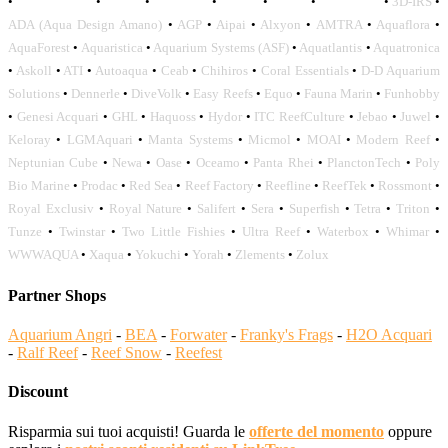
•
OCEANLIFE
•
OCTO
•
ORPHEK
•
SICCE
•
TECO
•
VCORALS
•
3D-IRS
•
ADA (Aqua Design Amano)
•
AGP
•
Aipai
•
Alxyon
•
AMTRA
•
Aquaflora
•
AquaForest
•
Aquaristica
•
Aquarium Systems (ASF)
•
Aquatlantis
•
Aquatronica
•
Askoll
•
ATI
•
Autoaqua
•
Ceab
•
Chihiros
•
Coral Essentials
•
D-D Aquarium
Solutions
•
Dennerle
•
DiveVolk
•
Easy Reefs
•
Equo
•
Fauna Marin
•
Funhobby
•
Genesi Acquari
•
GHL
•
Haquoss
•
Hydor
•
ITC ReefCulture
•
Jebao
•
Juwel
•
Keloray
•
LGMAquari
•
Manta Systems
•
Micmol
•
MOAI
•
Modern Reef
•
Neptunian Cube
•
Newa
•
Oase
•
Oceamo
•
Panta Rhei
•
PlanctonTech
•
Poly
Bio Marine
•
Prodac
•
Red Sea
•
Reef Factory
•
Reefline
•
ReefTek
•
Rossmont
•
Royal Exclusiv
•
Royal Nature
•
Salifert
•
Sera
•
Superfish
•
Tetra
•
Triton
•
Tunze
•
Twinstar
•
Two Little Fishies
•
Ultra Reef
•
Waterbox
•
Whimar
•
WWWAQUA
•
Xaqua
•
Yokuchi
•
Yorah
•
Zlements
•
Zolux
Partner Shops
Aquarium Angri
-
BEA
-
Forwater
-
Franky's Frags
-
H2O Acquari
-
Ralf Reef
-
Reef Snow
-
Reefest
Discount
Risparmia sui tuoi acquisti! Guarda le
offerte del momento
oppure