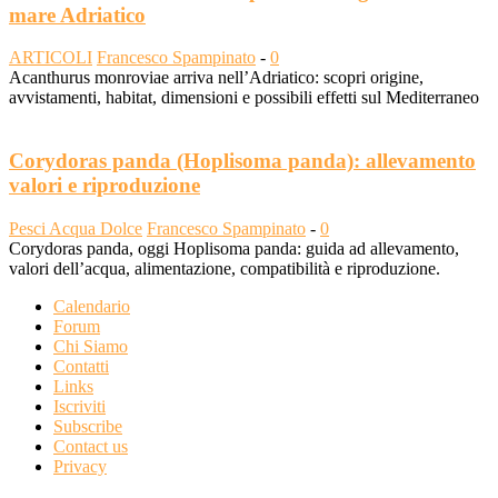
mare Adriatico
ARTICOLI
Francesco Spampinato
-
0
Acanthurus monroviae arriva nell’Adriatico: scopri origine,
avvistamenti, habitat, dimensioni e possibili effetti sul Mediterraneo
Corydoras panda (Hoplisoma panda): allevamento
valori e riproduzione
Pesci Acqua Dolce
Francesco Spampinato
-
0
Corydoras panda, oggi Hoplisoma panda: guida ad allevamento,
valori dell’acqua, alimentazione, compatibilità e riproduzione.
Calendario
Forum
Chi Siamo
Contatti
Links
Iscriviti
Subscribe
Contact us
Privacy