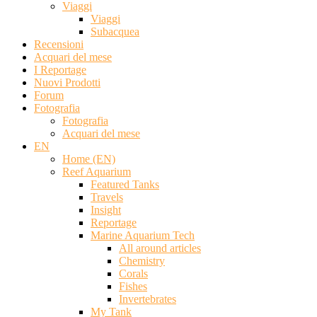
Viaggi
Viaggi
Subacquea
Recensioni
Acquari del mese
I Reportage
Nuovi Prodotti
Forum
Fotografia
Fotografia
Acquari del mese
EN
Home (EN)
Reef Aquarium
Featured Tanks
Travels
Insight
Reportage
Marine Aquarium Tech
All around articles
Chemistry
Corals
Fishes
Invertebrates
My Tank