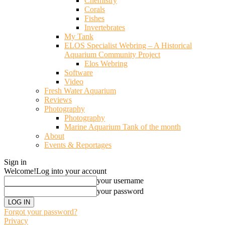
Chemistry
Corals
Fishes
Invertebrates
My Tank
ELOS Specialist Webring – A Historical
Aquarium Community Project
Elos Webring
Software
Video
Fresh Water Aquarium
Reviews
Photography
Photography
Marine Aquarium Tank of the month
About
Events & Reportages
Sign in
Welcome!
Log into your account
your username
your password
Forgot your password?
Privacy