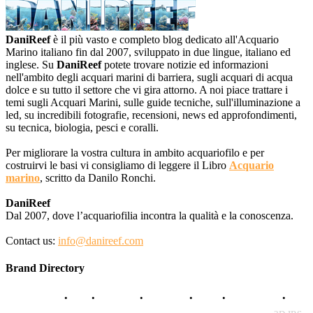
DaniReef
è il più vasto e completo blog dedicato all'Acquario
Marino italiano fin dal 2007, sviluppato in due lingue, italiano ed
inglese. Su
DaniReef
potete trovare notizie ed informazioni
nell'ambito degli acquari marini di barriera, sugli acquari di acqua
dolce e su tutto il settore che vi gira attorno. A noi piace trattare i
temi sugli Acquari Marini, sulle guide tecniche, sull'illuminazione a
led, su incredibili fotografie, recensioni, news ed approfondimenti,
su tecnica, biologia, pesci e coralli.
Per migliorare la vostra cultura in ambito acquariofilo e per
costruirvi le basi vi consigliamo di leggere il Libro
Acquario
marino
, scritto da Danilo Ronchi.
DaniReef
Dal 2007, dove l’acquariofilia incontra la qualità e la conoscenza.
Contact us:
info@danireef.com
Brand Directory
AQUADISTRI
•
BEA
•
CARMAR
•
DAPHBIO
•
ELOS
•
FORWATER
•
GNC