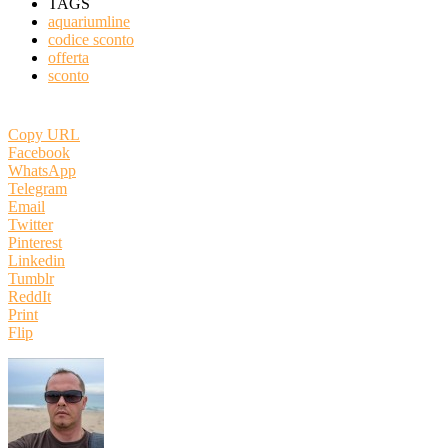
TAGS
aquariumline
codice sconto
offerta
sconto
Copy URL
Facebook
WhatsApp
Telegram
Email
Twitter
Pinterest
Linkedin
Tumblr
ReddIt
Print
Flip