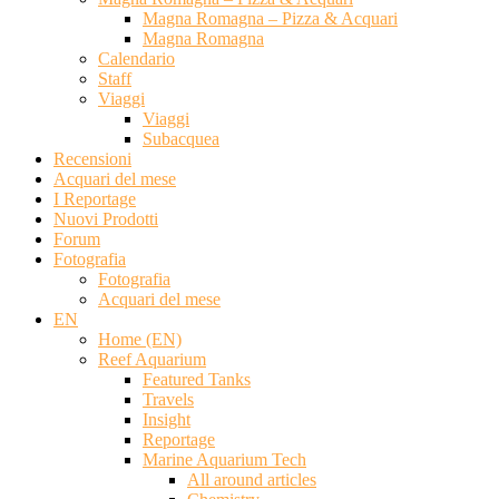
Magna Romagna – Pizza & Acquari
Magna Romagna
Calendario
Staff
Viaggi
Viaggi
Subacquea
Recensioni
Acquari del mese
I Reportage
Nuovi Prodotti
Forum
Fotografia
Fotografia
Acquari del mese
EN
Home (EN)
Reef Aquarium
Featured Tanks
Travels
Insight
Reportage
Marine Aquarium Tech
All around articles