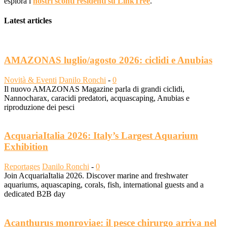
esplora i
nostri sconti residenti su LinkTree
.
Latest articles
AMAZONAS luglio/agosto 2026: ciclidi e Anubias
Novità & Eventi
Danilo Ronchi
-
0
Il nuovo AMAZONAS Magazine parla di grandi ciclidi,
Nannocharax, caracidi predatori, acquascaping, Anubias e
riproduzione dei pesci
AcquariaItalia 2026: Italy’s Largest Aquarium
Exhibition
Reportages
Danilo Ronchi
-
0
Join AcquariaItalia 2026. Discover marine and freshwater
aquariums, aquascaping, corals, fish, international guests and a
dedicated B2B day
Acanthurus monroviae: il pesce chirurgo arriva nel