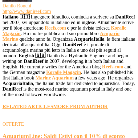
Danilo Ronchi
http://www.danireef.com
Italiano 🇮🇹
Ingegnere Idraulico, comincia a scrivere su
DaniReef
nel 2007, sviluppandolo in italiano ed in inglese. Attualmente scrive
per il blog americano
Reefs.com
e per la rivista tedesca
Koralle
Magazin
. Ha inoltre pubblicato il suo primo libro
Acquario
Marino
qualche anno fa. Organizza
AcquariaItalia
, la fiera italiana
dedicata all'acquariofilia. Oggi
DaniReef
è il portale di
acquariologia marina più letto in Italia e uno dei più seguiti al
mondo.
English 🇬🇧
Danilo is a Hydraulic Engineer and began
writing on
DaniReef
in 2007, developing it in both Italian and
English. He currently writes for the American blog
Reefs.com
and
the German magazine
Koralle Magazin
. He has also published his
first Italian book
Marine Aquarium
a few years ago. He organizes
AcquariaItalia
, the Italian trade fair dedicated to aquaristics. Today,
DaniReef
is the most-read marine aquarium portal in Italy and one
of the most followed worldwide.
RELATED ARTICLES
MORE FROM AUTHOR
OFFERTE
AquariumLine: Saldi Estivi con il 10% di sconto