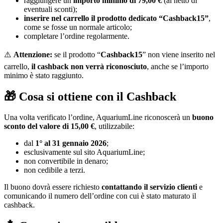
raggiungere un
importo minimo di 79,00 €
(al netto di
eventuali sconti);
inserire nel carrello il prodotto dedicato “Cashback15”
,
come se fosse un normale articolo;
completare l’ordine regolarmente.
⚠️
Attenzione:
se il prodotto “
Cashback15
” non viene inserito nel
carrello,
il cashback non verrà riconosciuto
, anche se l’importo
minimo è stato raggiunto.
🎁 Cosa si ottiene con il Cashback
Una volta verificato l’ordine, AquariumLine riconoscerà un
buono
sconto del valore di 15,00 €
, utilizzabile:
dal
1° al 31 gennaio 2026
;
esclusivamente sul sito AquariumLine;
non convertibile in denaro;
non cedibile a terzi.
Il buono dovrà essere richiesto
contattando il servizio clienti
e
comunicando il numero dell’ordine con cui è stato maturato il
cashback.