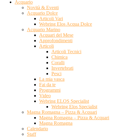
Acquario
Novità & Eventi
Acquario Dolce
Articoli Vari
Webring Elos Acqua Dolce
Acquario Marino
Acquari del Mese
Approfondimenti
Articoli
Articoli Tecnici
Chimica
Coralli
Invertebrati
Pesci
La mia vasca
Fai da te
Programmi
Video
Webring ELOS Specialist
Webring Elos Specialist
Magna Romagna – Pizza & Acquari
Magna Romagna – Pizza & Acquari
Magna Romagna
Calendario
Staff