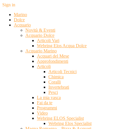
Sign in
Marino
Dolce
Acquario
Novità & Eventi
Acquario Dolce
Articoli Vari
Webring Elos Acqua Dolce
Acquario Marino
Acquari del Mese
Approfondimenti
Articoli
Articoli Tecnici
Chimica
Coralli
Invertebrati
Pesci
La mia vasca
Fai da te
Programmi
Video
Webring ELOS Specialist
Webring Elos Specialist
Magna Romagna – Pizza & Acquari