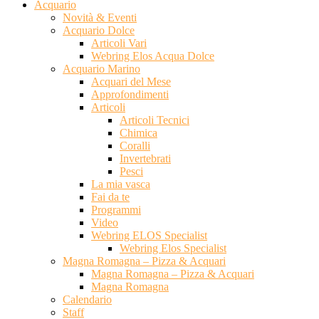
Acquario
Novità & Eventi
Acquario Dolce
Articoli Vari
Webring Elos Acqua Dolce
Acquario Marino
Acquari del Mese
Approfondimenti
Articoli
Articoli Tecnici
Chimica
Coralli
Invertebrati
Pesci
La mia vasca
Fai da te
Programmi
Video
Webring ELOS Specialist
Webring Elos Specialist
Magna Romagna – Pizza & Acquari
Magna Romagna – Pizza & Acquari
Magna Romagna
Calendario
Staff