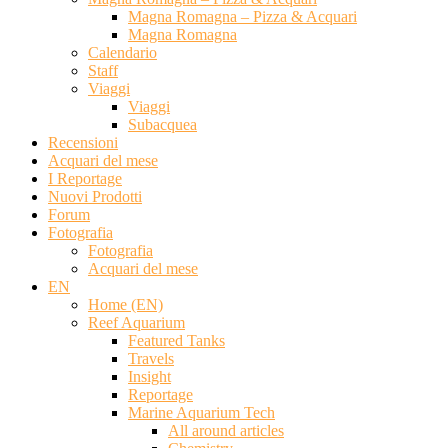
Magna Romagna – Pizza & Acquari
Magna Romagna
Calendario
Staff
Viaggi
Viaggi
Subacquea
Recensioni
Acquari del mese
I Reportage
Nuovi Prodotti
Forum
Fotografia
Fotografia
Acquari del mese
EN
Home (EN)
Reef Aquarium
Featured Tanks
Travels
Insight
Reportage
Marine Aquarium Tech
All around articles