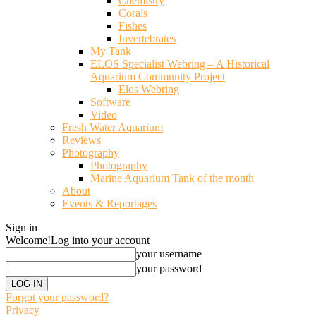
Chemistry
Corals
Fishes
Invertebrates
My Tank
ELOS Specialist Webring – A Historical
Aquarium Community Project
Elos Webring
Software
Video
Fresh Water Aquarium
Reviews
Photography
Photography
Marine Aquarium Tank of the month
About
Events & Reportages
Sign in
Welcome!
Log into your account
your username
your password
Forgot your password?
Privacy