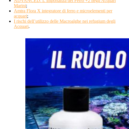
ADVANCED: L’importanza del Ferro +2 negli Acquari
Marini
;
Amtra Flora X integratore di ferro e microelementi per
acquari
;
I rischi dell’utilizzo delle Macroalghe nei refugium degli
Acquari
.