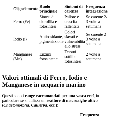
Ruolo
Sintomi di
Frequenza
Oligoelemento
principale
carenza
integrazione
Sintesi di
Pallore e
Se carente 2-
Ferro (Fe)
clorofilla e
crescita
3 volte a
fotosintesi
rallentata
settimana
Colori
Se carente 2-
Antiossidante,
slavati e
Iodio (i)
3 volte a
pigmentazione
vulnerabilità
settimana
allo stress
Tessuti
Manganese
Enzimi
2 volte a
sottili e
(Mn)
fotosintetici
settimana
fotosintesi
Valori ottimali di Ferro, Iodio e
Manganese in acquario marino
Questi sono i
range raccomandati per una vasca reef
, in
particolare se si utilizza un
reattore di macroalghe attivo
(
Chaetomorpha
,
Caulerpa
, ecc.):
Frequenza