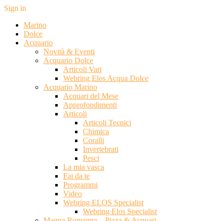
Sign in
Marino
Dolce
Acquario
Novità & Eventi
Acquario Dolce
Articoli Vari
Webring Elos Acqua Dolce
Acquario Marino
Acquari del Mese
Approfondimenti
Articoli
Articoli Tecnici
Chimica
Coralli
Invertebrati
Pesci
La mia vasca
Fai da te
Programmi
Video
Webring ELOS Specialist
Webring Elos Specialist
Magna Romagna – Pizza & Acquari