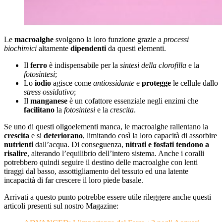
Le
macroalghe
svolgono la loro funzione grazie a
processi
biochimici
altamente
dipendenti
da questi elementi.
Il
ferro
è indispensabile per la
sintesi della clorofilla
e la
fotosintesi
;
Lo
iodio
agisce come
antiossidante
e
protegge
le cellule dallo
stress ossidativo
;
Il
manganese
è un cofattore essenziale negli enzimi che
facilitano
la
fotosintesi
e la
crescita
.
Se uno di questi oligoelementi manca, le macroalghe rallentano la
crescita
e si
deteriorano
, limitando così la loro capacità di assorbire
nutrienti
dall’acqua. Di conseguenza,
nitrati e fosfati tendono a
risalire
, alterando l’equilibrio dell’intero sistema. Anche i coralli
potrebbero quindi seguire il destino delle macroalghe con lenti
tiraggi dal basso, assottigliamento del tessuto ed una latente
incapacità di far crescere il loro piede basale.
Arrivati a questo punto potrebbe essere utile rileggere anche questi
articoli presenti sul nostro Magazine: