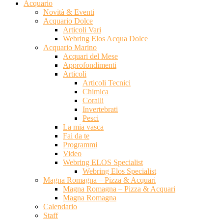
Acquario
Novità & Eventi
Acquario Dolce
Articoli Vari
Webring Elos Acqua Dolce
Acquario Marino
Acquari del Mese
Approfondimenti
Articoli
Articoli Tecnici
Chimica
Coralli
Invertebrati
Pesci
La mia vasca
Fai da te
Programmi
Video
Webring ELOS Specialist
Webring Elos Specialist
Magna Romagna – Pizza & Acquari
Magna Romagna – Pizza & Acquari
Magna Romagna
Calendario
Staff