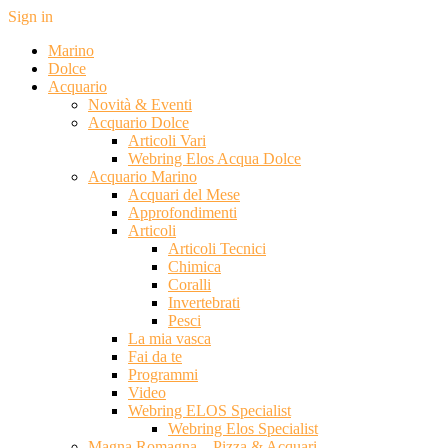
Sign in
Marino
Dolce
Acquario
Novità & Eventi
Acquario Dolce
Articoli Vari
Webring Elos Acqua Dolce
Acquario Marino
Acquari del Mese
Approfondimenti
Articoli
Articoli Tecnici
Chimica
Coralli
Invertebrati
Pesci
La mia vasca
Fai da te
Programmi
Video
Webring ELOS Specialist
Webring Elos Specialist
Magna Romagna – Pizza & Acquari