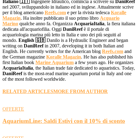
Italiano 🇮🇹
Ingegnere Idraulico, comincia a scrivere su
DaniReef
nel 2007, sviluppandolo in italiano ed in inglese. Attualmente scrive
per il blog americano
Reefs.com
e per la rivista tedesca
Koralle
Magazin
. Ha inoltre pubblicato il suo primo libro
Acquario
Marino
qualche anno fa. Organizza
AcquariaItalia
, la fiera italiana
dedicata all'acquariofilia. Oggi
DaniReef
è il portale di
acquariologia marina più letto in Italia e uno dei più seguiti al
mondo.
English 🇬🇧
Danilo is a Hydraulic Engineer and began
writing on
DaniReef
in 2007, developing it in both Italian and
English. He currently writes for the American blog
Reefs.com
and
the German magazine
Koralle Magazin
. He has also published his
first Italian book
Marine Aquarium
a few years ago. He organizes
AcquariaItalia
, the Italian trade fair dedicated to aquaristics. Today,
DaniReef
is the most-read marine aquarium portal in Italy and one
of the most followed worldwide.
RELATED ARTICLES
MORE FROM AUTHOR
OFFERTE
AquariumLine: Saldi Estivi con il 10% di sconto