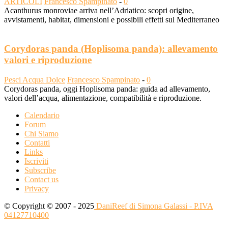
ARTICOLI
Francesco Spampinato
-
0
Acanthurus monroviae arriva nell’Adriatico: scopri origine,
avvistamenti, habitat, dimensioni e possibili effetti sul Mediterraneo
Corydoras panda (Hoplisoma panda): allevamento
valori e riproduzione
Pesci Acqua Dolce
Francesco Spampinato
-
0
Corydoras panda, oggi Hoplisoma panda: guida ad allevamento,
valori dell’acqua, alimentazione, compatibilità e riproduzione.
Calendario
Forum
Chi Siamo
Contatti
Links
Iscriviti
Subscribe
Contact us
Privacy
© Copyright © 2007 - 2025
DaniReef di Simona Galassi - P.IVA
04127710400