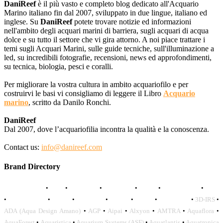
DaniReef
è il più vasto e completo blog dedicato all'Acquario
Marino italiano fin dal 2007, sviluppato in due lingue, italiano ed
inglese. Su
DaniReef
potete trovare notizie ed informazioni
nell'ambito degli acquari marini di barriera, sugli acquari di acqua
dolce e su tutto il settore che vi gira attorno. A noi piace trattare i
temi sugli Acquari Marini, sulle guide tecniche, sull'illuminazione a
led, su incredibili fotografie, recensioni, news ed approfondimenti,
su tecnica, biologia, pesci e coralli.
Per migliorare la vostra cultura in ambito acquariofilo e per
costruirvi le basi vi consigliamo di leggere il Libro
Acquario
marino
, scritto da Danilo Ronchi.
DaniReef
Dal 2007, dove l’acquariofilia incontra la qualità e la conoscenza.
Contact us:
info@danireef.com
Brand Directory
AQUADISTRI
•
BEA
•
CARMAR
•
DAPHBIO
•
ELOS
•
FORWATER
•
GNC
•
OCEANLIFE
•
OCTO
•
ORPHEK
•
SICCE
•
TECO
•
VCORALS
•
3D-IRS
•
ADA (Aqua Design Amano)
•
AGP
•
Aipai
•
Alxyon
•
AMTRA
•
Aquaflora
•
AquaForest
•
Aquaristica
•
Aquarium Systems (ASF)
•
Aquatlantis
•
Aquatronica