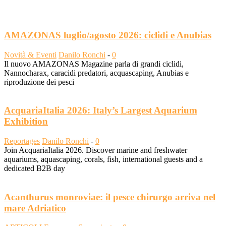
AMAZONAS luglio/agosto 2026: ciclidi e Anubias
Novità & Eventi
Danilo Ronchi
-
0
Il nuovo AMAZONAS Magazine parla di grandi ciclidi,
Nannocharax, caracidi predatori, acquascaping, Anubias e
riproduzione dei pesci
AcquariaItalia 2026: Italy’s Largest Aquarium
Exhibition
Reportages
Danilo Ronchi
-
0
Join AcquariaItalia 2026. Discover marine and freshwater
aquariums, aquascaping, corals, fish, international guests and a
dedicated B2B day
Acanthurus monroviae: il pesce chirurgo arriva nel
mare Adriatico