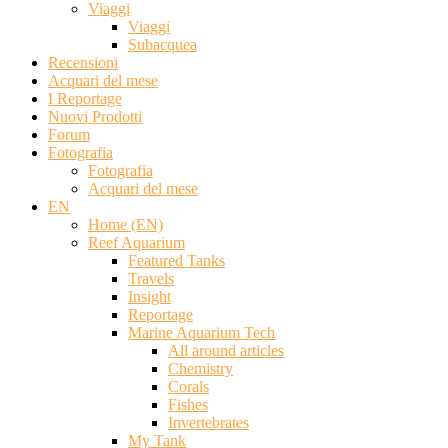
Viaggi
Viaggi
Subacquea
Recensioni
Acquari del mese
I Reportage
Nuovi Prodotti
Forum
Fotografia
Fotografia
Acquari del mese
EN
Home (EN)
Reef Aquarium
Featured Tanks
Travels
Insight
Reportage
Marine Aquarium Tech
All around articles
Chemistry
Corals
Fishes
Invertebrates
My Tank