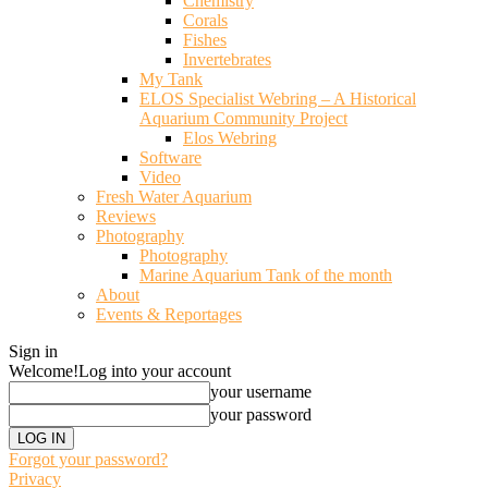
Chemistry
Corals
Fishes
Invertebrates
My Tank
ELOS Specialist Webring – A Historical
Aquarium Community Project
Elos Webring
Software
Video
Fresh Water Aquarium
Reviews
Photography
Photography
Marine Aquarium Tank of the month
About
Events & Reportages
Sign in
Welcome!
Log into your account
your username
your password
Forgot your password?
Privacy