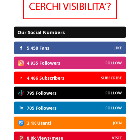
Our Social Numbers
5.458 Fans
LIKE
4.935 Followers
FOLLOW
4.486 Subscribers
SUBSCRIBE
795 Followers
FOLLOW
705 Followers
FOLLOW
3,1K Utenti
JOIN
8,8k Views/mese
VISIT