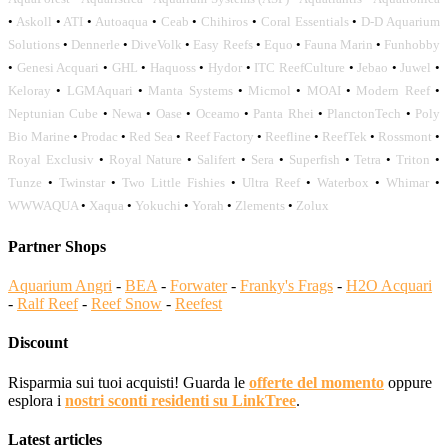
•
Askoll
•
ATI
•
Autoaqua
•
Ceab
•
Chihiros
•
Coral Essentials
•
D-D Aquarium
Solutions
•
Dennerle
•
DiveVolk
•
Easy Reefs
•
Equo
•
Fauna Marin
•
Funhobby
•
Genesi Acquari
•
GHL
•
Haquoss
•
Hydor
•
ITC ReefCulture
•
Jebao
•
Juwel
•
Keloray
•
LGMAquari
•
Manta Systems
•
Micmol
•
MOAI
•
Modern Reef
•
Neptunian Cube
•
Newa
•
Oase
•
Oceamo
•
Panta Rhei
•
PlanctonTech
•
Poly
Bio Marine
•
Prodac
•
Red Sea
•
Reef Factory
•
Reefline
•
ReefTek
•
Rossmont
•
Royal Exclusiv
•
Royal Nature
•
Salifert
•
Sera
•
Superfish
•
Tetra
•
Triton
•
Tunze
•
Twinstar
•
Two Little Fishies
•
Ultra Reef
•
Waterbox
•
Whimar
•
WWWAQUA
•
Xaqua
•
Yokuchi
•
Yorah
•
Zlements
•
Zolux
Partner Shops
Aquarium Angri
-
BEA
-
Forwater
-
Franky's Frags
-
H2O Acquari
-
Ralf Reef
-
Reef Snow
-
Reefest
Discount
Risparmia sui tuoi acquisti! Guarda le
offerte del momento
oppure
esplora i
nostri sconti residenti su LinkTree
.
Latest articles