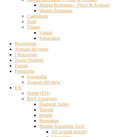
Magna Romagna – Pizza & Acquari
Magna Romagna
Calendario
Staff
Viaggi
Viaggi
Subacquea
Recensioni
Acquari del mese
I Reportage
Nuovi Prodotti
Forum
Fotografia
Fotografia
Acquari del mese
EN
Home (EN)
Reef Aquarium
Featured Tanks
Travels
Insight
Reportage
Marine Aquarium Tech
All around articles