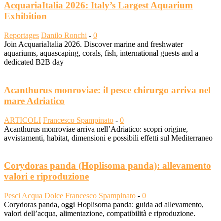
AcquariaItalia 2026: Italy’s Largest Aquarium
Exhibition
Reportages
Danilo Ronchi
-
0
Join AcquariaItalia 2026. Discover marine and freshwater
aquariums, aquascaping, corals, fish, international guests and a
dedicated B2B day
Acanthurus monroviae: il pesce chirurgo arriva nel
mare Adriatico
ARTICOLI
Francesco Spampinato
-
0
Acanthurus monroviae arriva nell’Adriatico: scopri origine,
avvistamenti, habitat, dimensioni e possibili effetti sul Mediterraneo
Corydoras panda (Hoplisoma panda): allevamento
valori e riproduzione
Pesci Acqua Dolce
Francesco Spampinato
-
0
Corydoras panda, oggi Hoplisoma panda: guida ad allevamento,
valori dell’acqua, alimentazione, compatibilità e riproduzione.