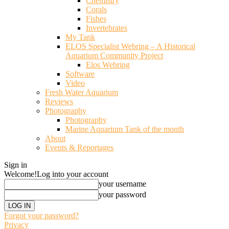
Chemistry
Corals
Fishes
Invertebrates
My Tank
ELOS Specialist Webring – A Historical
Aquarium Community Project
Elos Webring
Software
Video
Fresh Water Aquarium
Reviews
Photography
Photography
Marine Aquarium Tank of the month
About
Events & Reportages
Sign in
Welcome!
Log into your account
your username
your password
Forgot your password?
Privacy