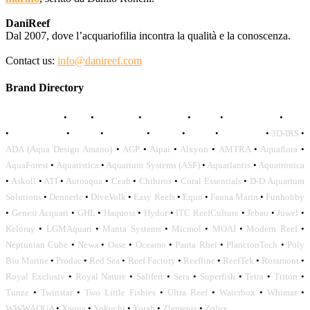
DaniReef
Dal 2007, dove l’acquariofilia incontra la qualità e la conoscenza.
Contact us:
info@danireef.com
Brand Directory
AQUADISTRI
•
BEA
•
CARMAR
•
DAPHBIO
•
ELOS
•
FORWATER
•
GNC
•
OCEANLIFE
•
OCTO
•
ORPHEK
•
SICCE
•
TECO
•
VCORALS
•
3D-IRS
•
ADA (Aqua Design Amano)
•
AGP
•
Aipai
•
Alxyon
•
AMTRA
•
Aquaflora
•
AquaForest
•
Aquaristica
•
Aquarium Systems (ASF)
•
Aquatlantis
•
Aquatronica
•
Askoll
•
ATI
•
Autoaqua
•
Ceab
•
Chihiros
•
Coral Essentials
•
D-D Aquarium
Solutions
•
Dennerle
•
DiveVolk
•
Easy Reefs
•
Equo
•
Fauna Marin
•
Funhobby
•
Genesi Acquari
•
GHL
•
Haquoss
•
Hydor
•
ITC ReefCulture
•
Jebao
•
Juwel
•
Keloray
•
LGMAquari
•
Manta Systems
•
Micmol
•
MOAI
•
Modern Reef
•
Neptunian Cube
•
Newa
•
Oase
•
Oceamo
•
Panta Rhei
•
PlanctonTech
•
Poly
Bio Marine
•
Prodac
•
Red Sea
•
Reef Factory
•
Reefline
•
ReefTek
•
Rossmont
•
Royal Exclusiv
•
Royal Nature
•
Salifert
•
Sera
•
Superfish
•
Tetra
•
Triton
•
Tunze
•
Twinstar
•
Two Little Fishies
•
Ultra Reef
•
Waterbox
•
Whimar
•
WWWAQUA
•
Xaqua
•
Yokuchi
•
Yorah
•
Zlements
•
Zolux