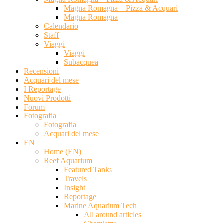
Magna Romagna – Pizza & Acquari
Magna Romagna
Calendario
Staff
Viaggi
Viaggi
Subacquea
Recensioni
Acquari del mese
I Reportage
Nuovi Prodotti
Forum
Fotografia
Fotografia
Acquari del mese
EN
Home (EN)
Reef Aquarium
Featured Tanks
Travels
Insight
Reportage
Marine Aquarium Tech
All around articles