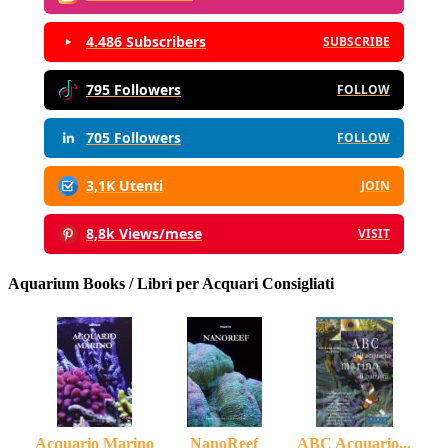
4.486 Subscribers
SUBSCRIBE
795 Followers
FOLLOW
705 Followers
FOLLOW
3,1K Utenti
JOIN
8,8k Views/mese
VISIT
Aquarium Books / Libri per Acquari Consigliati
Acquario Marino
NanoReef
ABC Acquario...