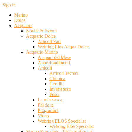
Sign in
Marino
Dolce
Acquario
Novità & Eventi
Acquario Dolce
Articoli Vari
Webring Elos Acqua Dolce
Acquario Marino
Acquari del Mese
Approfondimenti
Articoli
Articoli Tecnici
Chimica
Coralli
Invertebrati
Pesci
La mia vasca
Fai da te
Programmi
Video
Webring ELOS Specialist
Webring Elos Specialist
Magna Romagna – Pizza & Acquari