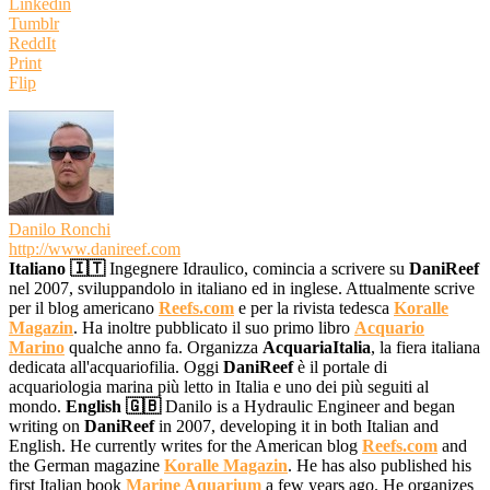
Linkedin
Tumblr
ReddIt
Print
Flip
Danilo Ronchi
http://www.danireef.com
Italiano 🇮🇹
Ingegnere Idraulico, comincia a scrivere su
DaniReef
nel 2007, sviluppandolo in italiano ed in inglese. Attualmente scrive
per il blog americano
Reefs.com
e per la rivista tedesca
Koralle
Magazin
. Ha inoltre pubblicato il suo primo libro
Acquario
Marino
qualche anno fa. Organizza
AcquariaItalia
, la fiera italiana
dedicata all'acquariofilia. Oggi
DaniReef
è il portale di
acquariologia marina più letto in Italia e uno dei più seguiti al
mondo.
English 🇬🇧
Danilo is a Hydraulic Engineer and began
writing on
DaniReef
in 2007, developing it in both Italian and
English. He currently writes for the American blog
Reefs.com
and
the German magazine
Koralle Magazin
. He has also published his
first Italian book
Marine Aquarium
a few years ago. He organizes