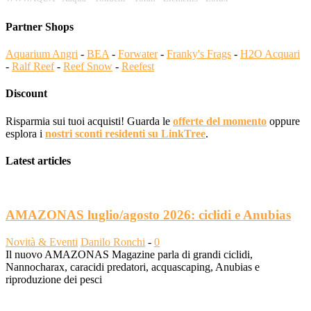
Partner Shops
Aquarium Angri
-
BEA
-
Forwater
-
Franky's Frags
-
H2O Acquari
-
Ralf Reef
-
Reef Snow
-
Reefest
Discount
Risparmia sui tuoi acquisti! Guarda le
offerte del momento
oppure
esplora i
nostri sconti residenti su LinkTree
.
Latest articles
AMAZONAS luglio/agosto 2026: ciclidi e Anubias
Novità & Eventi
Danilo Ronchi
-
0
Il nuovo AMAZONAS Magazine parla di grandi ciclidi,
Nannocharax, caracidi predatori, acquascaping, Anubias e
riproduzione dei pesci