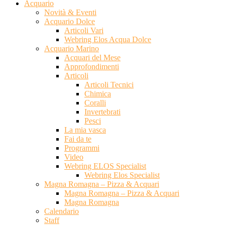
Acquario
Novità & Eventi
Acquario Dolce
Articoli Vari
Webring Elos Acqua Dolce
Acquario Marino
Acquari del Mese
Approfondimenti
Articoli
Articoli Tecnici
Chimica
Coralli
Invertebrati
Pesci
La mia vasca
Fai da te
Programmi
Video
Webring ELOS Specialist
Webring Elos Specialist
Magna Romagna – Pizza & Acquari
Magna Romagna – Pizza & Acquari
Magna Romagna
Calendario
Staff