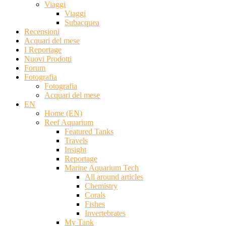
Viaggi
Viaggi
Subacquea
Recensioni
Acquari del mese
I Reportage
Nuovi Prodotti
Forum
Fotografia
Fotografia
Acquari del mese
EN
Home (EN)
Reef Aquarium
Featured Tanks
Travels
Insight
Reportage
Marine Aquarium Tech
All around articles
Chemistry
Corals
Fishes
Invertebrates
My Tank