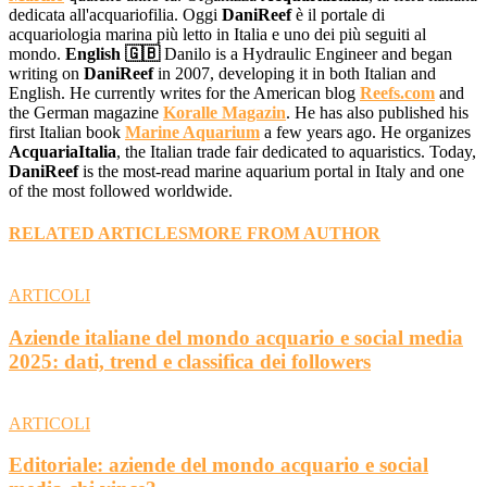
dedicata all'acquariofilia. Oggi
DaniReef
è il portale di
acquariologia marina più letto in Italia e uno dei più seguiti al
mondo.
English 🇬🇧
Danilo is a Hydraulic Engineer and began
writing on
DaniReef
in 2007, developing it in both Italian and
English. He currently writes for the American blog
Reefs.com
and
the German magazine
Koralle Magazin
. He has also published his
first Italian book
Marine Aquarium
a few years ago. He organizes
AcquariaItalia
, the Italian trade fair dedicated to aquaristics. Today,
DaniReef
is the most-read marine aquarium portal in Italy and one
of the most followed worldwide.
RELATED ARTICLES
MORE FROM AUTHOR
ARTICOLI
Aziende italiane del mondo acquario e social media
2025: dati, trend e classifica dei followers
ARTICOLI
Editoriale: aziende del mondo acquario e social