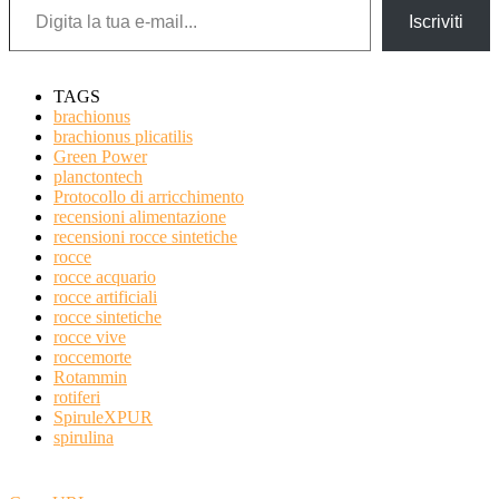
Iscriviti
TAGS
brachionus
brachionus plicatilis
Green Power
planctontech
Protocollo di arricchimento
recensioni alimentazione
recensioni rocce sintetiche
rocce
rocce acquario
rocce artificiali
rocce sintetiche
rocce vive
roccemorte
Rotammin
rotiferi
SpiruleXPUR
spirulina