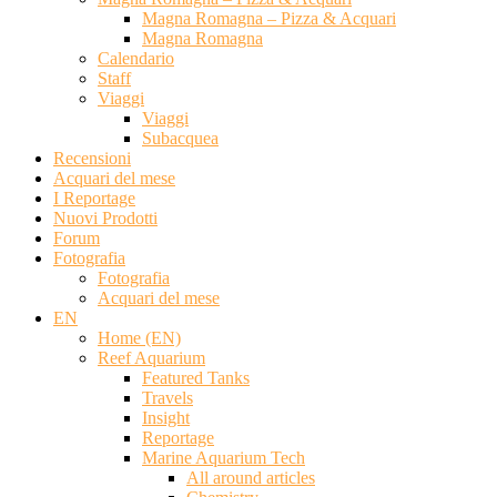
Magna Romagna – Pizza & Acquari
Magna Romagna
Calendario
Staff
Viaggi
Viaggi
Subacquea
Recensioni
Acquari del mese
I Reportage
Nuovi Prodotti
Forum
Fotografia
Fotografia
Acquari del mese
EN
Home (EN)
Reef Aquarium
Featured Tanks
Travels
Insight
Reportage
Marine Aquarium Tech
All around articles