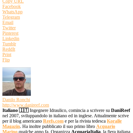
Copy URL
Facebook
WhatsApp
Telegram
Email
Twitter
Pinterest
Linkedin
Tumblr
ReddIt
Print
Flip
Danilo Ronchi
http://www.danireef.com
Italiano 🇮🇹
Ingegnere Idraulico, comincia a scrivere su
DaniReef
nel 2007, sviluppandolo in italiano ed in inglese. Attualmente scrive
per il blog americano
Reefs.com
e per la rivista tedesca
Koralle
Magazin
. Ha inoltre pubblicato il suo primo libro
Acquario
Marino
qualche anno fa. Organizza
AcquariaItalia
, la fiera italiana