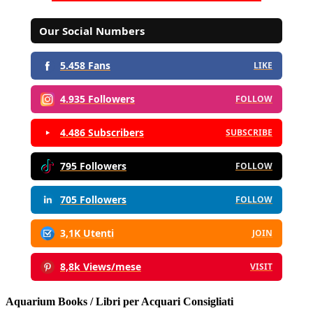
Our Social Numbers
5.458 Fans
LIKE
4.935 Followers
FOLLOW
4.486 Subscribers
SUBSCRIBE
795 Followers
FOLLOW
705 Followers
FOLLOW
3,1K Utenti
JOIN
8,8k Views/mese
VISIT
Aquarium Books / Libri per Acquari Consigliati