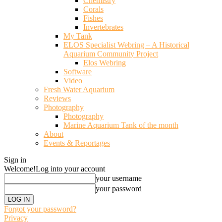
Chemistry
Corals
Fishes
Invertebrates
My Tank
ELOS Specialist Webring – A Historical
Aquarium Community Project
Elos Webring
Software
Video
Fresh Water Aquarium
Reviews
Photography
Photography
Marine Aquarium Tank of the month
About
Events & Reportages
Sign in
Welcome!
Log into your account
your username
your password
Forgot your password?
Privacy