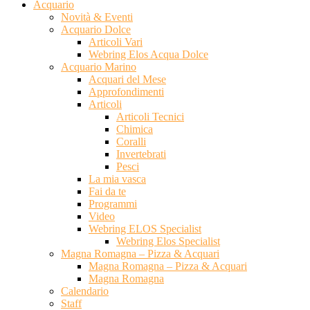
Acquario
Novità & Eventi
Acquario Dolce
Articoli Vari
Webring Elos Acqua Dolce
Acquario Marino
Acquari del Mese
Approfondimenti
Articoli
Articoli Tecnici
Chimica
Coralli
Invertebrati
Pesci
La mia vasca
Fai da te
Programmi
Video
Webring ELOS Specialist
Webring Elos Specialist
Magna Romagna – Pizza & Acquari
Magna Romagna – Pizza & Acquari
Magna Romagna
Calendario
Staff