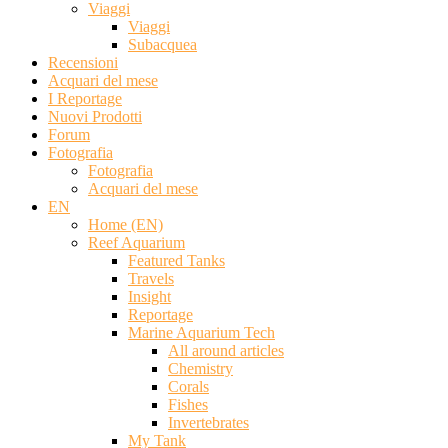
Viaggi
Viaggi
Subacquea
Recensioni
Acquari del mese
I Reportage
Nuovi Prodotti
Forum
Fotografia
Fotografia
Acquari del mese
EN
Home (EN)
Reef Aquarium
Featured Tanks
Travels
Insight
Reportage
Marine Aquarium Tech
All around articles
Chemistry
Corals
Fishes
Invertebrates
My Tank