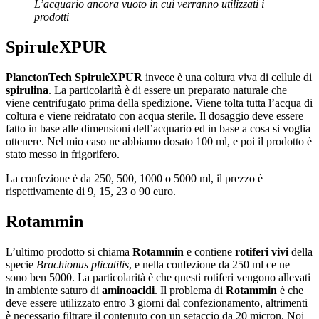
L’acquario ancora vuoto in cui verranno utilizzati i
prodotti
SpiruleXPUR
PlanctonTech SpiruleXPUR
invece è una coltura viva di cellule di
spirulina
. La particolarità è di essere un preparato naturale che
viene centrifugato prima della spedizione. Viene tolta tutta l’acqua di
coltura e viene reidratato con acqua sterile. Il dosaggio deve essere
fatto in base alle dimensioni dell’acquario ed in base a cosa si voglia
ottenere. Nel mio caso ne abbiamo dosato 100 ml, e poi il prodotto è
stato messo in frigorifero.
La confezione è da 250, 500, 1000 o 5000 ml, il prezzo è
rispettivamente di 9, 15, 23 o 90 euro.
Rotammin
L’ultimo prodotto si chiama
Rotammin
e contiene
rotiferi vivi
della
specie
Brachionus plicatilis
, e nella confezione da 250 ml ce ne
sono ben 5000. La particolarità è che questi rotiferi vengono allevati
in ambiente saturo di
aminoacidi
. Il problema di
Rotammin
è che
deve essere utilizzato entro 3 giorni dal confezionamento, altrimenti
è necessario filtrare il contenuto con un setaccio da 20 micron. Noi