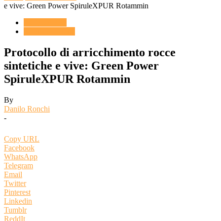
e vive: Green Power SpiruleXPUR Rotammin
ACQUARIO
Novità & Eventi
Protocollo di arricchimento rocce
sintetiche e vive: Green Power
SpiruleXPUR Rotammin
By
Danilo Ronchi
-
Copy URL
Facebook
WhatsApp
Telegram
Email
Twitter
Pinterest
Linkedin
Tumblr
ReddIt