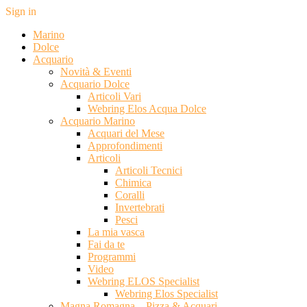
Sign in
Marino
Dolce
Acquario
Novità & Eventi
Acquario Dolce
Articoli Vari
Webring Elos Acqua Dolce
Acquario Marino
Acquari del Mese
Approfondimenti
Articoli
Articoli Tecnici
Chimica
Coralli
Invertebrati
Pesci
La mia vasca
Fai da te
Programmi
Video
Webring ELOS Specialist
Webring Elos Specialist
Magna Romagna – Pizza & Acquari