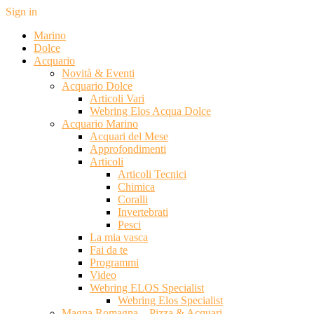
Sign in
Marino
Dolce
Acquario
Novità & Eventi
Acquario Dolce
Articoli Vari
Webring Elos Acqua Dolce
Acquario Marino
Acquari del Mese
Approfondimenti
Articoli
Articoli Tecnici
Chimica
Coralli
Invertebrati
Pesci
La mia vasca
Fai da te
Programmi
Video
Webring ELOS Specialist
Webring Elos Specialist
Magna Romagna – Pizza & Acquari