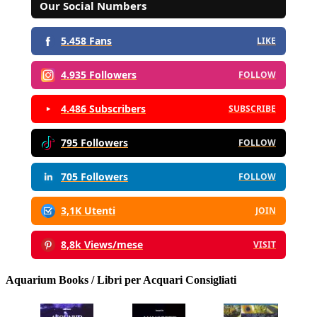
Our Social Numbers
5.458 Fans
LIKE
4.935 Followers
FOLLOW
4.486 Subscribers
SUBSCRIBE
795 Followers
FOLLOW
705 Followers
FOLLOW
3,1K Utenti
JOIN
8,8k Views/mese
VISIT
Aquarium Books / Libri per Acquari Consigliati