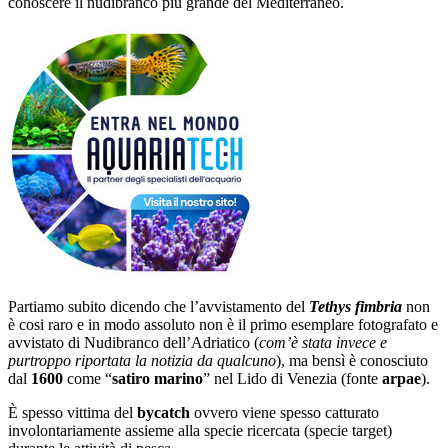
conoscere il nudibranco più grande del Mediterraneo.
Partiamo subito dicendo che l’avvistamento del
Tethys fimbria
non
è cosi raro e in modo assoluto non è il primo esemplare fotografato e
avvistato di Nudibranco dell’Adriatico (
com’è stata invece e
purtroppo riportata la notizia da qualcuno
), ma bensì è conosciuto
dal
1600
come “
satiro marino
” nel Lido di Venezia (fonte
arpae
).
È spesso vittima del
bycatch
ovvero viene spesso catturato
involontariamente assieme alla specie ricercata (specie target)