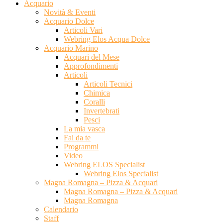
Acquario
Novità & Eventi
Acquario Dolce
Articoli Vari
Webring Elos Acqua Dolce
Acquario Marino
Acquari del Mese
Approfondimenti
Articoli
Articoli Tecnici
Chimica
Coralli
Invertebrati
Pesci
La mia vasca
Fai da te
Programmi
Video
Webring ELOS Specialist
Webring Elos Specialist
Magna Romagna – Pizza & Acquari
Magna Romagna – Pizza & Acquari
Magna Romagna
Calendario
Staff