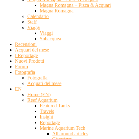
Magna Romagna – Pizza & Acquari
Magna Romagna
Calendario
Staff
Viaggi
Viaggi
Subacquea
Recensioni
Acquari del mese
I Reportage
Nuovi Prodotti
Forum
Fotografia
Fotografia
Acquari del mese
EN
Home (EN)
Reef Aquarium
Featured Tanks
Travels
Insight
Reportage
Marine Aquarium Tech
All around articles