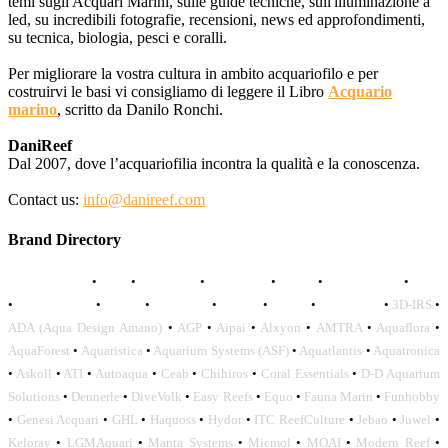
temi sugli Acquari Marini, sulle guide tecniche, sull'illuminazione a
led, su incredibili fotografie, recensioni, news ed approfondimenti,
su tecnica, biologia, pesci e coralli.
Per migliorare la vostra cultura in ambito acquariofilo e per
costruirvi le basi vi consigliamo di leggere il Libro
Acquario
marino
, scritto da Danilo Ronchi.
DaniReef
Dal 2007, dove l’acquariofilia incontra la qualità e la conoscenza.
Contact us:
info@danireef.com
Brand Directory
AQUADISTRI
•
BEA
•
CARMAR
•
DAPHBIO
•
ELOS
•
FORWATER
•
GNC
•
OCEANLIFE
•
OCTO
•
ORPHEK
•
SICCE
•
TECO
•
VCORALS
•
3D-IRS
•
ADA (Aqua Design Amano)
•
AGP
•
Aipai
•
Alxyon
•
AMTRA
•
Aquaflora
•
AquaForest
•
Aquaristica
•
Aquarium Systems (ASF)
•
Aquatlantis
•
Aquatronica
•
Askoll
•
ATI
•
Autoaqua
•
Ceab
•
Chihiros
•
Coral Essentials
•
D-D Aquarium
Solutions
•
Dennerle
•
DiveVolk
•
Easy Reefs
•
Equo
•
Fauna Marin
•
Funhobby
•
Genesi Acquari
•
GHL
•
Haquoss
•
Hydor
•
ITC ReefCulture
•
Jebao
•
Juwel
•
Keloray
•
LGMAquari
•
Manta Systems
•
Micmol
•
MOAI
•
Modern Reef
•