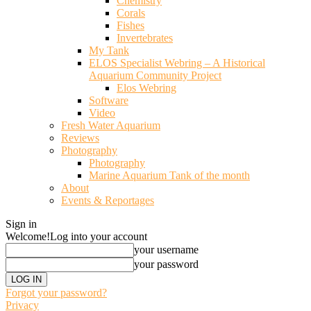
Chemistry
Corals
Fishes
Invertebrates
My Tank
ELOS Specialist Webring – A Historical
Aquarium Community Project
Elos Webring
Software
Video
Fresh Water Aquarium
Reviews
Photography
Photography
Marine Aquarium Tank of the month
About
Events & Reportages
Sign in
Welcome!
Log into your account
your username
your password
Forgot your password?
Privacy