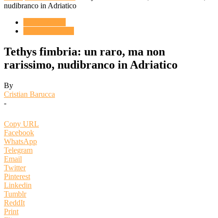
nudibranco in Adriatico
ACQUARIO
Novità & Eventi
Tethys fimbria: un raro, ma non
rarissimo, nudibranco in Adriatico
By
Cristian Barucca
-
Copy URL
Facebook
WhatsApp
Telegram
Email
Twitter
Pinterest
Linkedin
Tumblr
ReddIt
Print