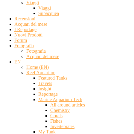
Viaggi
Viaggi
Subacquea
Recensioni
Acquari del mese
I Reportage
Nuovi Prodotti
Forum
Fotografia
Fotografia
Acquari del mese
EN
Home (EN)
Reef Aquarium
Featured Tanks
Travels
Insight
Reportage
Marine Aquarium Tech
All around articles
Chemistry
Corals
Fishes
Invertebrates
My Tank