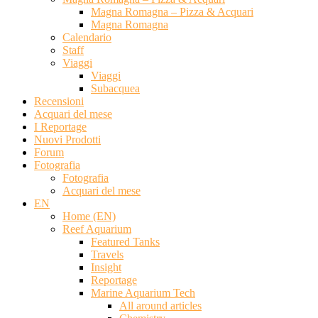
Magna Romagna – Pizza & Acquari
Magna Romagna
Calendario
Staff
Viaggi
Viaggi
Subacquea
Recensioni
Acquari del mese
I Reportage
Nuovi Prodotti
Forum
Fotografia
Fotografia
Acquari del mese
EN
Home (EN)
Reef Aquarium
Featured Tanks
Travels
Insight
Reportage
Marine Aquarium Tech
All around articles