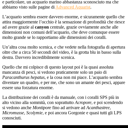
e particolare, un acquario marino abbastanza sconosciuto ma che
abbiamo visto sulle pagine di
Advanced Aquarist
.
L’acquario sembra essere davvero enorme, e sicuramente quello che
attira maggiormente l’occhio è la sensazione di profondità che riesce
ad avere grazie al
canyon
centrale, grazie ovviamente anche alle
dimensioni non comuni dell’acquario, che deve comunque essere
molto grande se lo rapportiamo alle dimensioni dei coralli.
Un’altra cosa molto scenica, e che vedete nella fotografia di apertura
oltre che a circa 50 secondi del video, è la grotta blu in basso sulla
destra. Davvero incredibilmente scenica.
Quello che mi colpisce di questo layout poi è la quasi assoluta
mancanza di pesci, si vedono praticamente solo un paio di
Paracanthurus hepatus
, e la cosa non mi piace. L’acquario sembra
diventare un quadro, e per me, che sono un amante dei pesci, appare
essere una forzatura enorme.
La distribuzione dei coralli è da manuale, con i coralli SPS più in
alto vicino alla sommità, con soprattutto
Acropore
, e poi scendendo
si vedono anche
Montipore
fino ad arrivare ad
Acanthastree
,
Micromusse
,
Scolymie
, e poi ancora Gorgonie e quasi tutti gli LPS
conosciuti.