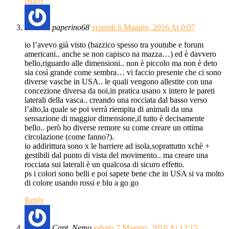
paperino68
venerdì 6 Maggio, 2016 At 0:07
io l’avevo già visto (bazzico spesso tra youtube e forum
americani.. anche se non capisco na mazza…) ed è davvero
bello,riguardo alle dimensioni.. non è piccolo ma non è deto
sia così grande come sembra… vi faccio presente che ci sono
diverse vasche in USA.. le quali vengono allestite con una
concezione diversa da noi,in pratica usano x intero le pareti
laterali della vasca.. creando una rocciata dal basso verso
l’alto,la quale se poi verrà riempita di animali da una
sensazione di maggior dimensione,il tutto è decisamente
bello.. però ho diverse remore su come creare un ottima
circolazione (come fanno?).
io addirittura sono x le barriere ad isola,soprattutto xchè +
gestibili dal punto di vista del movimento.. ma creare una
rocciata sui laterali è un qualcosa di sicuro effetto.
ps i colori sono belli e poi sapete bene che in USA si va molto
di colore usando rossi e blu a go go
Reply
Capt. Nemo
sabato 7 Maggio, 2016 At 12:15