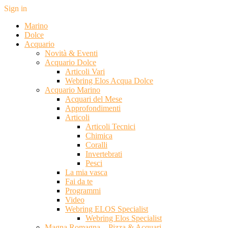
Sign in
Marino
Dolce
Acquario
Novità & Eventi
Acquario Dolce
Articoli Vari
Webring Elos Acqua Dolce
Acquario Marino
Acquari del Mese
Approfondimenti
Articoli
Articoli Tecnici
Chimica
Coralli
Invertebrati
Pesci
La mia vasca
Fai da te
Programmi
Video
Webring ELOS Specialist
Webring Elos Specialist
Magna Romagna – Pizza & Acquari