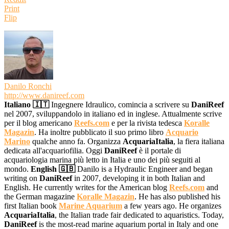
Print
Flip
Danilo Ronchi
http://www.danireef.com
Italiano 🇮🇹
Ingegnere Idraulico, comincia a scrivere su
DaniReef
nel 2007, sviluppandolo in italiano ed in inglese. Attualmente scrive
per il blog americano
Reefs.com
e per la rivista tedesca
Koralle
Magazin
. Ha inoltre pubblicato il suo primo libro
Acquario
Marino
qualche anno fa. Organizza
AcquariaItalia
, la fiera italiana
dedicata all'acquariofilia. Oggi
DaniReef
è il portale di
acquariologia marina più letto in Italia e uno dei più seguiti al
mondo.
English 🇬🇧
Danilo is a Hydraulic Engineer and began
writing on
DaniReef
in 2007, developing it in both Italian and
English. He currently writes for the American blog
Reefs.com
and
the German magazine
Koralle Magazin
. He has also published his
first Italian book
Marine Aquarium
a few years ago. He organizes
AcquariaItalia
, the Italian trade fair dedicated to aquaristics. Today,
DaniReef
is the most-read marine aquarium portal in Italy and one