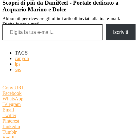
Scopri di più da DaniReef - Portale dedicato a
Acquario Marino e Dolce
Abbonati per ricevere gli ultimi articoli inviati alla tua e-mail.
Digita la tua e-mail...
Iscriviti
TAGS
canyon
lps
sps
Copy URL
Facebook
WhatsApp
Telegram
Email
Twitter
Pinterest
Linkedin
Tumblr
ReddIt