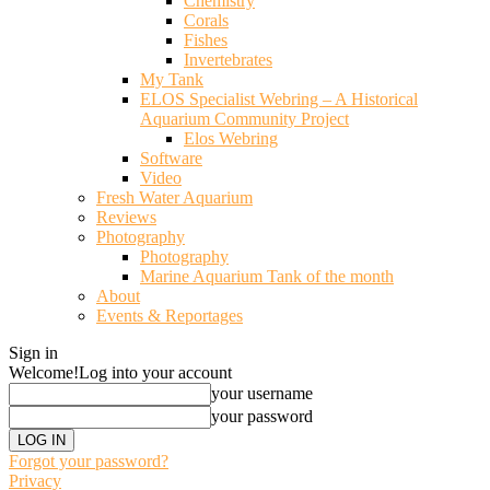
Chemistry
Corals
Fishes
Invertebrates
My Tank
ELOS Specialist Webring – A Historical
Aquarium Community Project
Elos Webring
Software
Video
Fresh Water Aquarium
Reviews
Photography
Photography
Marine Aquarium Tank of the month
About
Events & Reportages
Sign in
Welcome!
Log into your account
your username
your password
Forgot your password?
Privacy