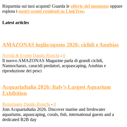
Risparmia sui tuoi acquisti! Guarda le
offerte del momento
oppure
esplora i
nostri sconti residenti su LinkTree
.
Latest articles
AMAZONAS luglio/agosto 2026: ciclidi e Anubias
Novità & Eventi
Danilo Ronchi
-
0
Il nuovo AMAZONAS Magazine parla di grandi ciclidi,
Nannocharax, caracidi predatori, acquascaping, Anubias e
riproduzione dei pesci
AcquariaItalia 2026: Italy’s Largest Aquarium
Exhibition
Reportages
Danilo Ronchi
-
0
Join AcquariaItalia 2026. Discover marine and freshwater
aquariums, aquascaping, corals, fish, international guests and a
dedicated B2B day