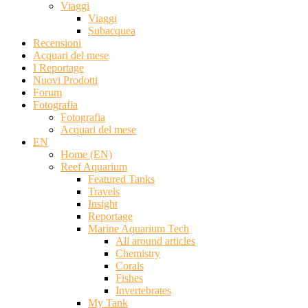
Viaggi
Viaggi
Subacquea
Recensioni
Acquari del mese
I Reportage
Nuovi Prodotti
Forum
Fotografia
Fotografia
Acquari del mese
EN
Home (EN)
Reef Aquarium
Featured Tanks
Travels
Insight
Reportage
Marine Aquarium Tech
All around articles
Chemistry
Corals
Fishes
Invertebrates
My Tank