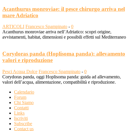
Acanthurus monroviae: il pesce chirurgo arriva nel
mare Adriatico
ARTICOLI
Francesco Spampinato
-
0
Acanthurus monroviae arriva nell’Adriatico: scopri origine,
avvistamenti, habitat, dimensioni e possibili effetti sul Mediterraneo
Corydoras panda (Hoplisoma panda): allevamento
valori e riproduzione
Pesci Acqua Dolce
Francesco Spampinato
-
0
Corydoras panda, oggi Hoplisoma panda: guida ad allevamento,
valori dell’acqua, alimentazione, compatibilità e riproduzione.
Calendario
Forum
Chi Siamo
Contatti
Links
Iscriviti
Subscribe
Contact us