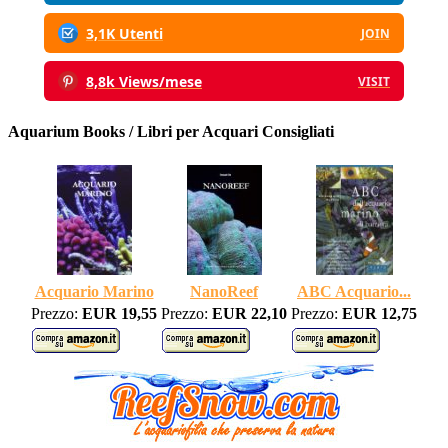
3,1K Utenti
JOIN
8,8k Views/mese
VISIT
Aquarium Books / Libri per Acquari Consigliati
Acquario Marino
NanoReef
ABC Acquario...
Prezzo:
EUR 19,55
Prezzo:
EUR 22,10
Prezzo:
EUR 12,75