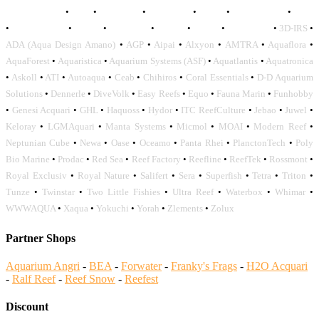
AQUADISTRI
•
BEA
•
CARMAR
•
DAPHBIO
•
ELOS
•
FORWATER
•
GNC
•
OCEANLIFE
•
OCTO
•
ORPHEK
•
SICCE
•
TECO
•
VCORALS
•
3D-IRS
•
ADA (Aqua Design Amano)
•
AGP
•
Aipai
•
Alxyon
•
AMTRA
•
Aquaflora
•
AquaForest
•
Aquaristica
•
Aquarium Systems (ASF)
•
Aquatlantis
•
Aquatronica
•
Askoll
•
ATI
•
Autoaqua
•
Ceab
•
Chihiros
•
Coral Essentials
•
D-D Aquarium
Solutions
•
Dennerle
•
DiveVolk
•
Easy Reefs
•
Equo
•
Fauna Marin
•
Funhobby
•
Genesi Acquari
•
GHL
•
Haquoss
•
Hydor
•
ITC ReefCulture
•
Jebao
•
Juwel
•
Keloray
•
LGMAquari
•
Manta Systems
•
Micmol
•
MOAI
•
Modern Reef
•
Neptunian Cube
•
Newa
•
Oase
•
Oceamo
•
Panta Rhei
•
PlanctonTech
•
Poly
Bio Marine
•
Prodac
•
Red Sea
•
Reef Factory
•
Reefline
•
ReefTek
•
Rossmont
•
Royal Exclusiv
•
Royal Nature
•
Salifert
•
Sera
•
Superfish
•
Tetra
•
Triton
•
Tunze
•
Twinstar
•
Two Little Fishies
•
Ultra Reef
•
Waterbox
•
Whimar
•
WWWAQUA
•
Xaqua
•
Yokuchi
•
Yorah
•
Zlements
•
Zolux
Partner Shops
Aquarium Angri
-
BEA
-
Forwater
-
Franky's Frags
-
H2O Acquari
-
Ralf Reef
-
Reef Snow
-
Reefest
Discount