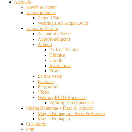
Acquario
Novità & Eventi
Acquario Dolce
Articoli Vari
Webring Elos Acqua Dolce
Acquario Marino
Acquari del Mese
Approfondimenti
Articoli
Articoli Tecnici
Chimica
Coralli
Invertebrati
Pesci
La mia vasca
Fai da te
Programmi
Video
Webring ELOS Specialist
Webring Elos Specialist
Magna Romagna – Pizza & Acquari
Magna Romagna – Pizza & Acquari
Magna Romagna
Calendario
Staff